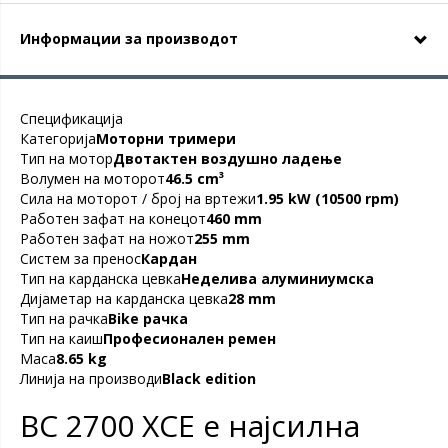
Информации за производот
Спецификацијa
Категорија
Moторни тримери
Тип на мотор
Двотактен воздушно ладење
Волумен на моторот
46.5 cm³
Сила на моторот / број на вртежи
1.95 kW (10500 rpm)
Работен зафат на конецот
460 mm
Работен зафат на ножот
255 mm
Систем за пренос
Кардан
Tип на карданска цевка
Неделивa алуминиумска
Дијаметар на карданска цевка
28 mm
Тип на рачка
Bike рачка
Тип на каиш
Професионален ремен
Maсa
8.65 kg
Линија на производи
Black edition
BC 2700 XCE e најсилна