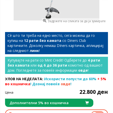
Задржете на сликата за да ја зумирате
Сѐ што ти треба на едно место, сега можеш да го
купиш на
12 рати без камата
со Diners Club
картичките. Доколку немаш DIners картичка, аплицирај
на следниот
линк
!
Купувајте на рати со Mint Credit! Одберете до
4 рати
без камата
или
од 6 до 36 рати
комотно од вашиот
дом. Погледнете за повеќе информации
овде
!
УЛОВ НА НЕДЕЛАТА:
Искористи попусти до 60%
+ 5%
во кошничка
! Дознај повеќе
овде
!
22.800 ден
Цена
Дополнителни 5% во кошничка