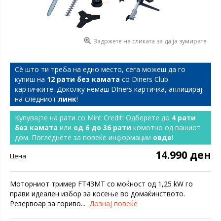
Задржете на сликата за да ја зумирате
Сѐ што ти треба на едно место, сега можеш да го
купиш на
12 рати без камата
со Diners Club
картичките. Доколку немаш DIners картичка, аплицирај
на следниот
линк
!
Купувајте на рати со Mint Credit! Одберете до
4 рати
без камата
или
од 6 до 36 рати
комотно од вашиот
дом. Погледнете за повеќе информации
овде
!
14.990 ден
Цена
Моторниот тример FT43MT со моќност од 1,25 kW го
прави идеален избор за косење во домаќинството.
Резервоар за гориво...
Дознај повеќе