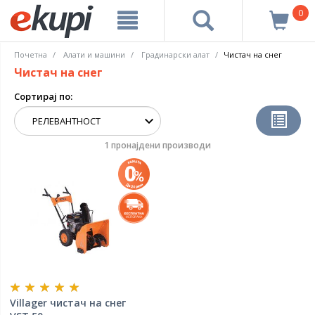
0
Почетна
Алати и машини
Градинарски алат
Чистач на снег
Чистач на снег
Сортирај по:
1 пронајдени производи
Villager чистач на снег