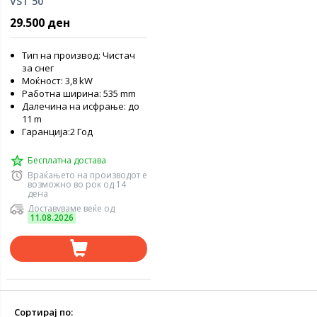
VST 50
29.500 ден
Тип на производ: Чистач
за снег
Моќност: 3,8 kW
Работна ширина: 535 mm
Далечина на исфрање: до
11 m
Гаранција:2 Год
Бесплатна достава
Враќањето на производот е
возможно во рок од 14
дена
Доставуваме веќе од
11.08.2026
Сортирај по: