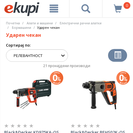
0
Почетна
Алати и машини
Електрични рачни алатки
Бормашини
Ударен чекан
Ударен чекан
Сортирај по:
21 пронајдени производи
Black&Decker KD975KA-QS
Black&Decker BEHS02K-QS