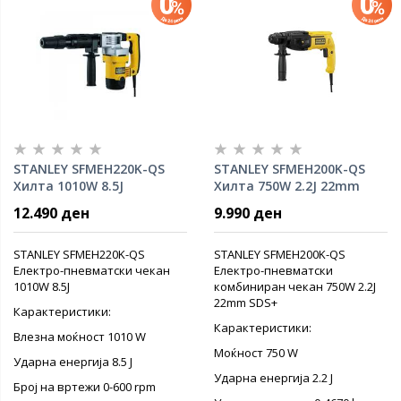
STANLEY SFMEH220K-QS
STANLEY SFMEH200K-QS
Хилта 1010W 8.5J
Хилта 750W 2.2J 22mm
SDS+
12.490 ден
9.990 ден
STANLEY SFMEH220K-QS
STANLEY SFMEH200K-QS
Електро-пневматски чекан
Електро-пневматски
1010W 8.5J
комбиниран чекан 750W 2.2J
22mm SDS+
Карактеристики:
Карактеристики:
Влезна моќност 1010 W
Моќност 750 W
Ударна енергија 8.5 Ј
Ударна енергија 2.2 Ј
Број на вртежи 0-600 rpm