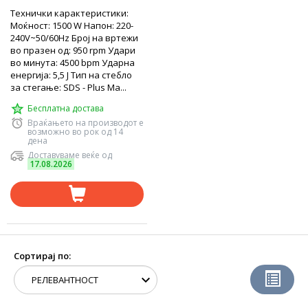
Технички карактеристики:
Моќност: 1500 W Напон: 220-
240V~50/60Hz Број на вртежи
во празен од: 950 rpm Удари
во минута: 4500 bpm Ударна
енергија: 5,5 J Тип на стебло
за стегање: SDS - Plus Ма...
Бесплатна достава
Враќањето на производот е
возможно во рок од 14
дена
Доставуваме веќе од
17.08.2026
Сортирај по: