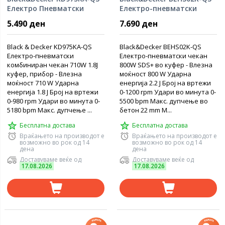
Електро Пневматски
Електро-пневматски
чекан 710W
чекан 800W
5.490 ден
7.690 ден
Black & Decker KD975KA-QS
Black&Decker BEHS02K-QS
Електро-пневматски
Електро-пневматски чекан
комбиниран чекан 710W 1.8J
800W SDS+ во куфер - Влезна
куфер, прибор - Влезна
моќност 800 W Ударна
моќност 710 W Ударна
енергија 2.2 Ј Број на вртежи
енергија 1.8 Ј Број на вртежи
0-1200 rpm Удари во минута 0-
0-980 rpm Удари во минута 0-
5500 bpm Макс. дупчење во
5180 bpm Макс. дупчење ...
бетон 22 mm М...
Бесплатна достава
Бесплатна достава
Враќањето на производот е
Враќањето на производот е
возможно во рок од 14
возможно во рок од 14
дена
дена
Доставуваме веќе од
Доставуваме веќе од
17.08.2026
17.08.2026