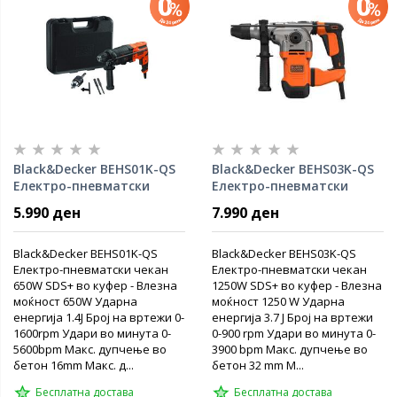
Black&Decker BEHS01K-QS
Black&Decker BEHS03K-QS
Електро-пневматски
Електро-пневматски
чекан 650W SDS
чекан 1250W
5.990 ден
7.990 ден
Black&Decker BEHS01K-QS
Black&Decker BEHS03K-QS
Електро-пневматски чекан
Електро-пневматски чекан
650W SDS+ во куфер - Влезна
1250W SDS+ во куфер - Влезна
моќност 650W Ударна
моќност 1250 W Ударна
енергија 1.4Ј Број на вртежи 0-
енергија 3.7 Ј Број на вртежи
1600rpm Удари во минута 0-
0-900 rpm Удари во минута 0-
5600bpm Макс. дупчење во
3900 bpm Макс. дупчење во
бетон 16mm Макс. д...
бетон 32 mm М...
Бесплатна достава
Бесплатна достава