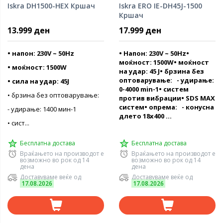
Iskra DH1500-HEX Кршач
Iskra ERO IE-DH45J-1500
Кршач
13.999 ден
17.999 ден
• напон: 230V ~ 50Hz
• Напон: 230V ~ 50Hz•
моќност: 1500W• моќност
• моќност: 1500W
на удар: 45 Ј• брзина без
оптоварување: - удирање:
• сила на удар: 45J
0-4000 min-1• систем
• брзина без оптоварување:
против вибрации• SDS MAX
систем• опрема: - конусна
- удирање: 1400 мин-1
длето 18x400 ...
• сист...
Бесплатна достава
Бесплатна достава
Враќањето на производот е
Враќањето на производот е
возможно во рок од 14
возможно во рок од 14
дена
дена
Доставуваме веќе од
Доставуваме веќе од
17.08.2026
17.08.2026