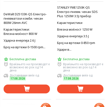
STANLEY FME1250K-QS
Електро-пневм. чекан SDS
DeWalt D25133K-QS Електро-
Plus 1250W 3.5J прибор
пневматски комби. чекан
800W 26mm AVC
Карактеристики
Карактеристики:
Влезна моќност 1250 W
Влезна моќност 800 W
Ударна енергија 3.5 Ј
Ударна енергија 2.6 Ј
Број на вртежи 0-850 rpm
Број на вртежи 0-1500 rpm...
Удари в...
Бесплатна достава
Бесплатна достава
Враќањето на производот е
Враќањето на производот е
возможно во рок од 14
возможно во рок од 14
дена
дена
Доставуваме веќе од
Доставуваме веќе од
17.08.2026
17.08.2026