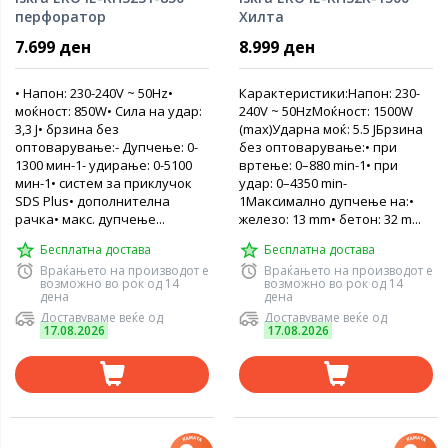
перфоратор
Хилта
7.699 ден
8.999 ден
• Напон: 230-240V ~ 50Hz•
Карактеристики:Напон: 230-
моќност: 850W• Сила на удар:
240V ~ 50HzМоќност: 1500W
3,3 Ј• брзина без
(max)Ударна моќ: 5.5 JБрзина
оптоварување:- Дупчење: 0-
без оптоварување:• при
1300 мин-1- удирање: 0-5100
вртење: 0–880 min-1• при
мин-1• систем за приклучок
удар: 0–4350 min-
SDS Plus• дополнителна
1Максимално дупчење на:•
рачка• макс. дупчење...
железо: 13 mm• бетон: 32 m...
Бесплатна достава
Бесплатна достава
Враќањето на производот е
Враќањето на производот е
возможно во рок од 14
возможно во рок од 14
дена
дена
Доставуваме веќе од
Доставуваме веќе од
17.08.2026
17.08.2026