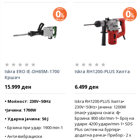
Iskra ERO IE-DH65M-1700
Iskra RH1200-PLUS Хилта
Кршач
15.999 ден
6.499 ден
• Моќност: 230V~50Hz
Iskra RH1200-PLUS Хилта•
230V~50Hz• Јачина: 1200W
•Јачина: 1700W
(max)• ударна снага: 4J•
Брзина: 800 obr/min-1• број на
• Ударна јачина: 50 J
удари: 4200 удари/min-1• SDS
• Брзина при удар: 1900 min-1
Plus систем на бургија•
додатна рачка• Прибор:- 2 x
• Анти-вибрациски