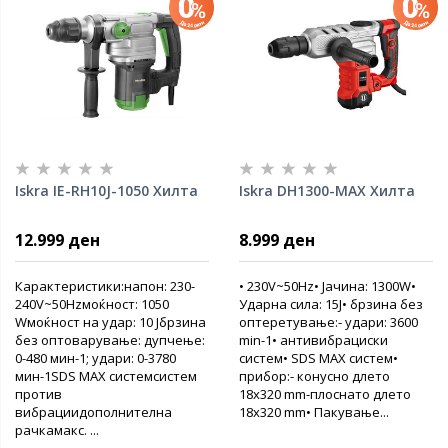
Iskra IE-RH10J-1050 Хилта
Iskra DH1300-MAX Хилта
12.999 ден
8.999 ден
Карактеристики:напон: 230-
• 230V~50Hz• Јачина: 1300W•
240V~50Hzмоќност: 1050
Ударна сила: 15J• брзина без
Wмоќност на удар: 10 Јбрзина
оптеретување:- удари: 3600
без оптоварување: дупчење:
min-1• антивибрациски
0-480 мин-1; удари: 0-3780
систем• SDS MAX систем•
мин-1SDS MAX системсистем
прибор:- конусно длето
против
18x320 mm-плоснато длето
вибрациидополнителна
18x320 mm• Пакување...
рачкамакс. ...