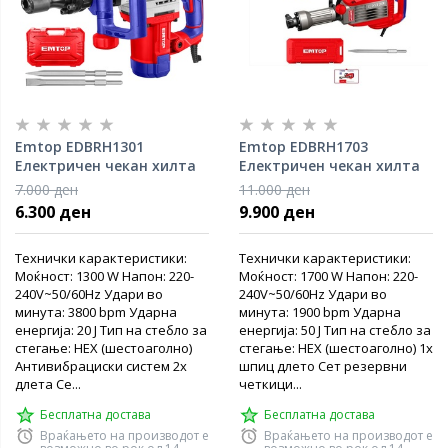
Emtop EDBRH1301
Emtop EDBRH1703
Електричен чекан хилта
Електричен чекан хилта
1300 W
1700W
7.000 ден
11.000 ден
6.300 ден
9.900 ден
Технички карактеристики:
Технички карактеристики:
Моќност: 1300 W Напон: 220-
Моќност: 1700 W Напон: 220-
240V~50/60Hz Удари во
240V~50/60Hz Удари во
минута: 3800 bpm Ударна
минута: 1900 bpm Ударна
енергија: 20 J Тип на стебло за
енергија: 50 J Тип на стебло за
стегање: HEX (шестоаголно)
стегање: HEX (шестоаголно) 1х
Aнтивибрациски систем 2х
шпиц длето Сет резервни
длета Се...
четкици...
Бесплатна достава
Бесплатна достава
Враќањето на производот е
Враќањето на производот е