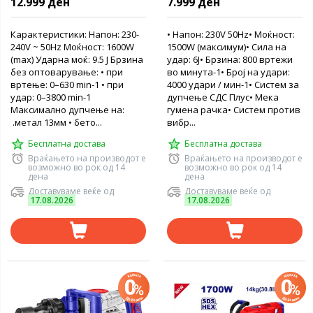
12.999 ден
7.999 ден
Карактеристики: Напон: 230-
• Напон: 230V 50Hz• Моќност:
240V ~ 50Hz Моќност: 1600W
1500W (максимум)• Сила на
(max) Ударна моќ: 9.5 J Брзина
удар: 6J• Брзина: 800 вртежи
без оптоварување: • при
во минута-1• Број на удари:
вртење: 0–630 min-1 • при
4000 удари / мин-1• Систем за
удар: 0–3800 min-1
дупчење СДС Плус• Мека
Максимално дупчење на:
гумена рачка• Систем против
.метал 13мм • бето...
вибр...
Бесплатна достава
Бесплатна достава
Враќањето на производот е
Враќањето на производот е
возможно во рок од 14
возможно во рок од 14
дена
дена
Доставуваме веќе од
Доставуваме веќе од
17.08.2026
17.08.2026