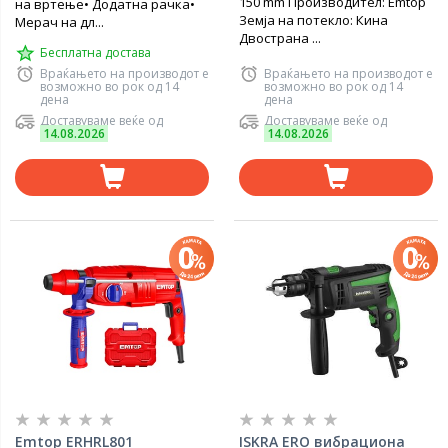
150 mm Производител: Emtop
на вртење• Додатна рачка•
Земја на потекло: Кина
Мерач на дл...
Двострана ...
Бесплатна достава
Враќањето на производот е
Враќањето на производот е
возможно во рок од 14
возможно во рок од 14
дена
дена
Доставуваме веќе од
Доставуваме веќе од
14.08.2026
14.08.2026
Emtop ERHRL801
ISKRA ERO вибрациона