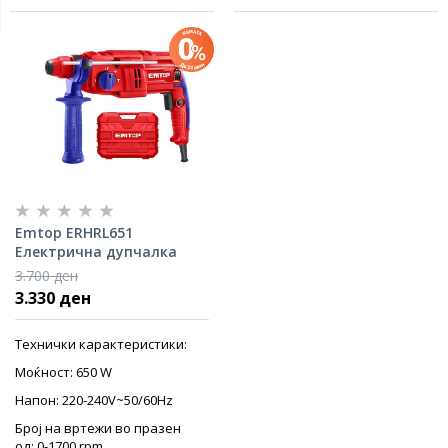
Emtop ERHRL651
Електрична дупчалка
чекан 650W
3.700 ден
3.330 ден
Технички карактеристики:
Моќност: 650 W
Напон: 220-240V~50/60Hz
Број на вртежи во празен
од: 0-1700 rpm