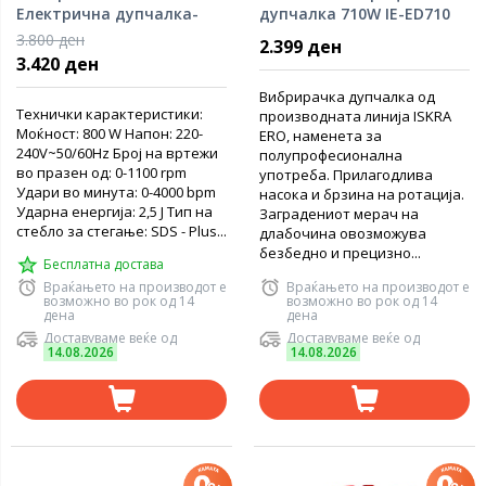
Електрична дупчалка-
дупчалка 710W IE-ED710
чекан 800W
3.800 ден
2.399 ден
3.420 ден
Вибрирачка дупчалка од
Технички карактеристики:
производната линија ISKRA
Моќност: 800 W Напон: 220-
ERO, наменета за
240V~50/60Hz Број на вртежи
полупрофесионална
во празен од: 0-1100 rpm
употреба. Прилагодлива
Удари во минута: 0-4000 bpm
насока и брзина на ротација.
Ударна енергија: 2,5 J Тип на
Заградениот мерач на
стебло за стегање: SDS - Plus...
длабочина овозможува
безбедно и прецизно...
Бесплатна достава
Враќањето на производот е
Враќањето на производот е
возможно во рок од 14
возможно во рок од 14
дена
дена
Доставуваме веќе од
Доставуваме веќе од
14.08.2026
14.08.2026