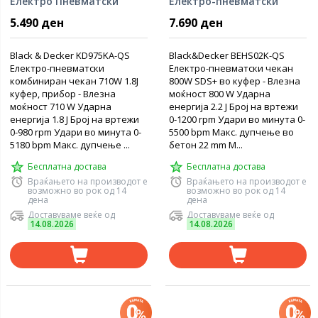
Електро Пневматски
Електро-пневматски
чекан 710W
чекан 800W
5.490 ден
7.690 ден
Black & Decker KD975KA-QS
Black&Decker BEHS02K-QS
Електро-пневматски
Електро-пневматски чекан
комбиниран чекан 710W 1.8J
800W SDS+ во куфер - Влезна
куфер, прибор - Влезна
моќност 800 W Ударна
моќност 710 W Ударна
енергија 2.2 Ј Број на вртежи
енергија 1.8 Ј Број на вртежи
0-1200 rpm Удари во минута 0-
0-980 rpm Удари во минута 0-
5500 bpm Макс. дупчење во
5180 bpm Макс. дупчење ...
бетон 22 mm М...
Бесплатна достава
Бесплатна достава
Враќањето на производот е
Враќањето на производот е
возможно во рок од 14
возможно во рок од 14
дена
дена
Доставуваме веќе од
Доставуваме веќе од
14.08.2026
14.08.2026