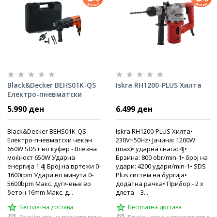
Black&Decker BEHS01K-QS
Iskra RH1200-PLUS Хилта
Електро-пневматски
чекан 650W SDS
5.990 ден
6.499 ден
Black&Decker BEHS01K-QS
Iskra RH1200-PLUS Хилта•
Електро-пневматски чекан
230V~50Hz• Јачина: 1200W
650W SDS+ во куфер - Влезна
(max)• ударна снага: 4J•
моќност 650W Ударна
Брзина: 800 obr/min-1• број на
енергија 1.4Ј Број на вртежи 0-
удари: 4200 удари/min-1• SDS
1600rpm Удари во минута 0-
Plus систем на бургија•
5600bpm Макс. дупчење во
додатна рачка• Прибор:- 2 x
бетон 16mm Макс. д...
длета - 3...
Бесплатна достава
Бесплатна достава