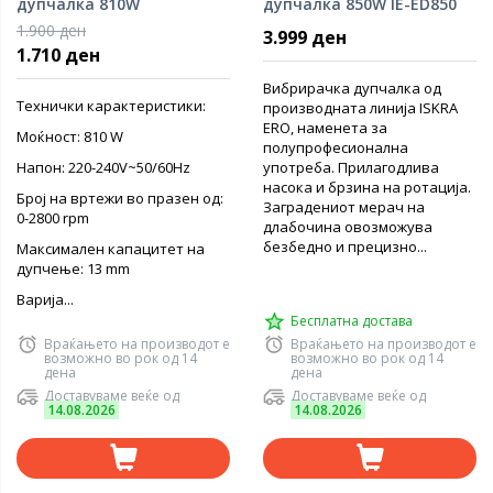
дупчалка 810W
дупчалка 850W IE-ED850
1.900 ден
3.999 ден
1.710 ден
Вибрирачка дупчалка од
Технички карактеристики:
производната линија ISKRA
ERO, наменета за
Моќност: 810 W
полупрофесионална
Напон: 220-240V~50/60Hz
употреба. Прилагодлива
насока и брзина на ротација.
Број на вртежи во празен од:
Заградениот мерач на
0-2800 rpm
длабочина овозможува
безбедно и прецизно...
Максимален капацитет на
дупчење: 13 mm
Варија...
Бесплатна достава
Враќањето на производот е
Враќањето на производот е
возможно во рок од 14
возможно во рок од 14
дена
дена
Доставуваме веќе од
Доставуваме веќе од
14.08.2026
14.08.2026