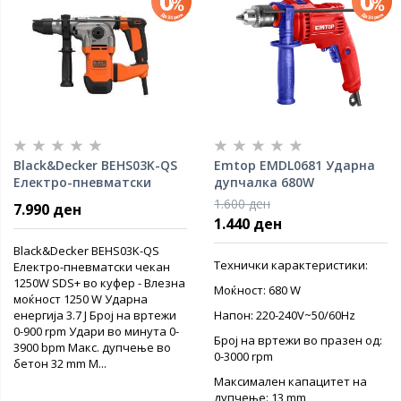
Black&Decker BEHS03K-QS
Emtop EMDL0681 Ударна
Електро-пневматски
дупчалка 680W
чекан 1250W
1.600 ден
7.990 ден
1.440 ден
Black&Decker BEHS03K-QS
Технички карактеристики:
Електро-пневматски чекан
1250W SDS+ во куфер - Влезна
Моќност: 680 W
моќност 1250 W Ударна
енергија 3.7 Ј Број на вртежи
Напон: 220-240V~50/60Hz
0-900 rpm Удари во минута 0-
Број на вртежи во празен од:
3900 bpm Макс. дупчење во
0-3000 rpm
бетон 32 mm М...
Максимален капацитет на
дупчење: 13 mm