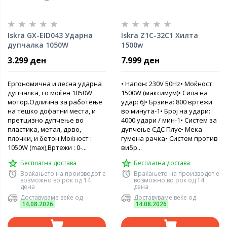
Iskra GX-EID043 Ударна
Iskra Z1C-32C1 Хилта
дупчалка 1050W
1500w
3.299 ден
7.999 ден
Ергономична и лесна ударна
• Напон: 230V 50Hz• Моќност:
дупчалка, со моќен 1050W
1500W (максимум)• Сила на
мотор.Одлична за работење
удар: 6J• Брзина: 800 вртежи
на тешко дофатни места, и
во минута-1• Број на удари:
претцизно дупчење во
4000 удари / мин-1• Систем за
пластика, метал, дрво,
дупчење СДС Плус• Мека
плочки, и бетон.Моќност :
гумена рачка• Систем против
1050W (max),Вртежи : 0-...
вибр...
Бесплатна достава
Бесплатна достава
Враќањето на производот е
Враќањето на производот е
возможно во рок од 14
возможно во рок од 14
дена
дена
Доставуваме веќе од
Доставуваме веќе од
14.08.2026
14.08.2026