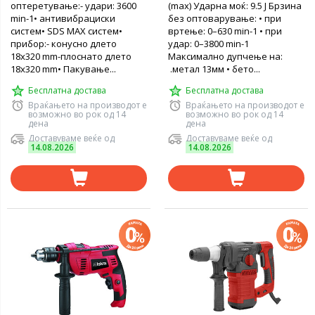
оптеретување:- удари: 3600
(max) Ударна моќ: 9.5 J Брзина
min-1• антивибрациски
без оптоварување: • при
систем• SDS MAX систем•
вртење: 0–630 min-1 • при
прибор:- конусно длето
удар: 0–3800 min-1
18x320 mm-плоснато длето
Максимално дупчење на:
18x320 mm• Пакување...
.метал 13мм • бето...
Бесплатна достава
Бесплатна достава
Враќањето на производот е
Враќањето на производот е
возможно во рок од 14
возможно во рок од 14
дена
дена
Доставуваме веќе од
Доставуваме веќе од
14.08.2026
14.08.2026