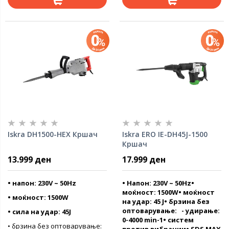
Iskra DH1500-HEX Кршач
Iskra ERO IE-DH45J-1500
Кршач
13.999 ден
17.999 ден
• напон: 230V ~ 50Hz
• Напон: 230V ~ 50Hz•
моќност: 1500W• моќност
• моќност: 1500W
на удар: 45 Ј• брзина без
оптоварување: - удирање:
• сила на удар: 45J
0-4000 min-1• систем
• брзина без оптоварување: