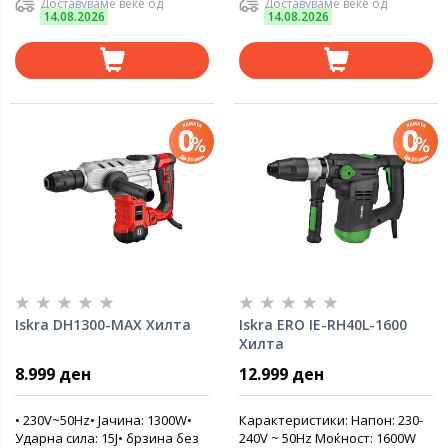
Доставуваме веќе од
Доставуваме веќе од
14.08.2026
14.08.2026
Iskra DH1300-MAX Хилта
Iskra ERO IE-RH40L-1600
Хилта
8.999 ден
12.999 ден
• 230V~50Hz• Јачина: 1300W•
Карактеристики: Напон: 230-
Ударна сила: 15J• брзина без
240V ~ 50Hz Моќност: 1600W