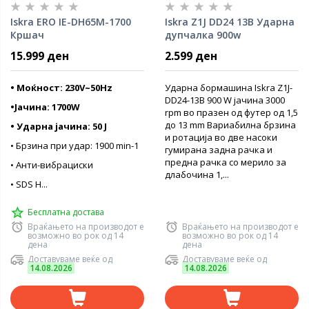
Iskra ERO IE-DH65M-1700
Iskra Z1J DD24 13B Ударна
Кршач
дупчалка 900w
15.999 ден
2.599 ден
• Моќност: 230V~50Hz
Ударна бормашина Iskra Z1J-
DD24-13B 900 W јачина 3000
•Јачина: 1700W
rpm во празен од футер од 1,5
до 13 mm Вариабилна брзина
• Ударна јачина: 50 J
и ротација во две насоки
• Брзина при удар: 1900 min-1
гумирана задна рачка и
предна рачка со мерило за
• Анти-вибрациски
длабочина 1,...
• SDS H...
Бесплатна достава
Враќањето на производот е
Враќањето на производот е
возможно во рок од 14
возможно во рок од 14
дена
дена
Доставуваме веќе од
Доставуваме веќе од
14.08.2026
14.08.2026