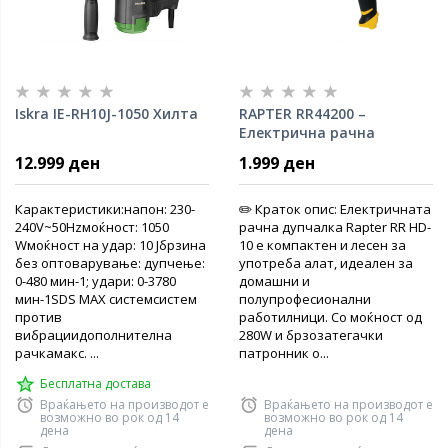
Iskra IE-RH10J-1050 Хилта
RAPTER RR44200 –
Електрична рачна
дупчалка HD-10, 280W
12.999 ден
1.999 ден
Карактеристики:напон: 230-
✏️ Краток опис: Електричната
240V~50Hzмоќност: 1050
рачна дупчалка Rapter RR HD-
Wмоќност на удар: 10 Јбрзина
10 е компактен и лесен за
без оптоварување: дупчење:
употреба алат, идеален за
0-480 мин-1; удари: 0-3780
домашни и
мин-1SDS MAX системсистем
полупрофесионални
против
работилници. Со моќност од
вибрациидополнителна
280W и брзозатегачки
рачкамакс. ...
патронник о...
Бесплатна достава
Враќањето на производот е
Враќањето на производот е
возможно во рок од 14
возможно во рок од 14
дена
дена