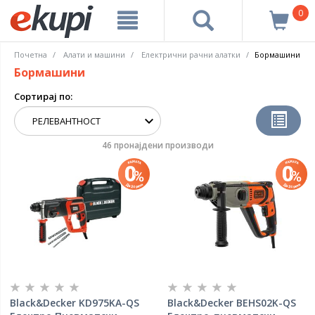
0
Почетна
Алати и машини
Електрични рачни алатки
Бормашини
Бормашини
Сортирај по:
46 пронајдени производи
Black&Decker KD975KA-QS
Black&Decker BEHS02K-QS