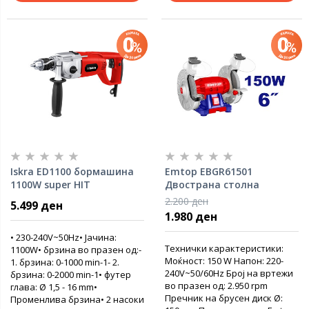
Iskra ED1100 бормашина
Emtop EBGR61501
1100W super HIT
Двострана столна
брусилка
2.200 ден
5.499 ден
1.980 ден
• 230-240V~50Hz• Јачина:
Технички карактеристики:
1100W• брзина во празен од:-
Моќност: 150 W Напон: 220-
1. брзина: 0-1000 min-1- 2.
240V~50/60Hz Број на вртежи
брзина: 0-2000 min-1• футер
во празен од: 2.950 rpm
глава: Ø 1,5 - 16 mm•
Пречник на брусен диск Ø:
Променлива брзина• 2 насоки