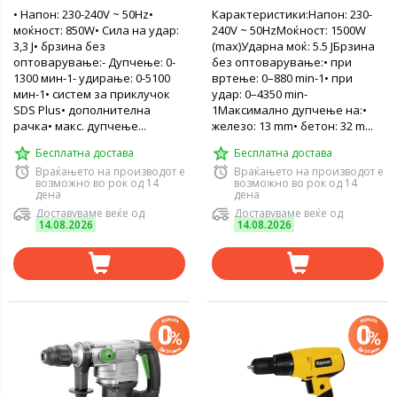
• Напон: 230-240V ~ 50Hz•
Карактеристики:Напон: 230-
моќност: 850W• Сила на удар:
240V ~ 50HzМоќност: 1500W
3,3 Ј• брзина без
(max)Ударна моќ: 5.5 JБрзина
оптоварување:- Дупчење: 0-
без оптоварување:• при
1300 мин-1- удирање: 0-5100
вртење: 0–880 min-1• при
мин-1• систем за приклучок
удар: 0–4350 min-
SDS Plus• дополнителна
1Максимално дупчење на:•
рачка• макс. дупчење...
железо: 13 mm• бетон: 32 m...
Бесплатна достава
Бесплатна достава
Враќањето на производот е
Враќањето на производот е
возможно во рок од 14
возможно во рок од 14
дена
дена
Доставуваме веќе од
Доставуваме веќе од
14.08.2026
14.08.2026