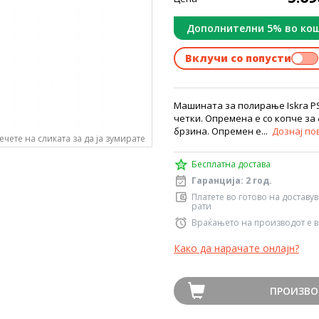
Дополнителни 5% во ко
Вклучи со попусти
Машината за полирање Iskra PS
четки. Опременa е со копче за
брзина. Опремен е...
Дознај по
ечете на сликата за да ја зумирате
Бесплатна достава
Гаранција: 2 год.
Платете во готово на доставу
рати
Враќањето на производот е в
Како да нарачате онлајн?
ПРОИЗВО