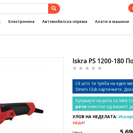
g
Електроника
Автомобилска опрема
Алати и машини
Iskra PS 1200-180 
Сѐ што ти треба на едно ме
Diners Club картичките. До
Купувајте на рати со Mint C
рати
комотно од вашиот д
УЛОВ НА НЕДЕЛАТА:
Искор
овде
!
5.6
Цена