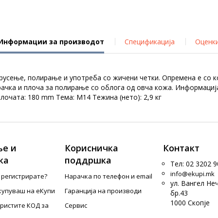
Информации за производот
Спецификација
Оценк
русење, полирање и употреба со жичени четки. Опременa е со к
ачка и плоча за полирање со облога од овча кожа. Информација 
лочата: 180 mm Тема: M14 Тежина (нето): 2,9 кг
е и
Корисничка
Контакт
ка
поддршка
Тел: 02 3202 9
info@ekupi.mk
е регистрирате?
Нарачка по телефон и еmail
ул. Вангел Не
купуваш на еКупи
Гаранција на производи
бр.43
1000 Скопје
ористите КОД за
Сервис