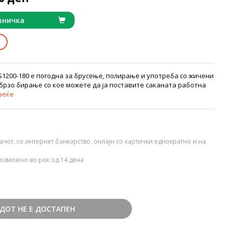
шничка
1200-180 е погодна за брусење, полирање и употреба со жичени
 брзо бирање со кое можете да ја поставите саканата работна
веќе
вачот, со интернет банкарство, онлајн со картички еднократно и на
озможно во рок од 14 дена
ДОТ НЕ Е ДОСТАПЕН