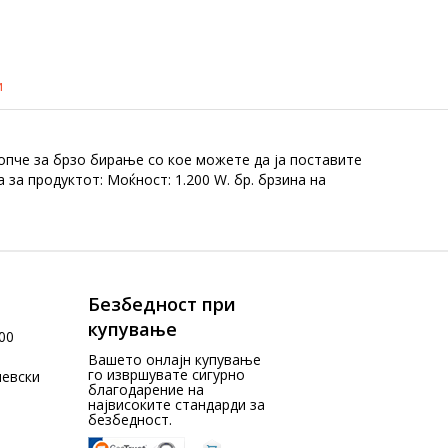
и
опче за брзо бирање со кое можете да ја поставите
за продуктот: Моќност: 1.200 W. бр. брзина на
Безбедност при
купување
00
Вашето онлајн купување
го извршувате сигурно
чевски
благодарение на
највисоките стандарди за
безбедност.