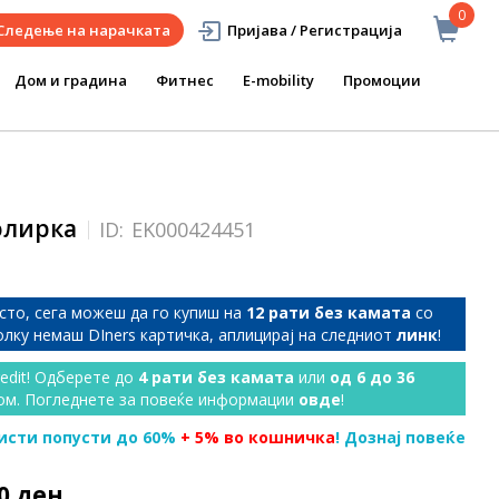
0
Следење на нарачката
Пријава / Регистрација
Дом и градина
Фитнес
E-mobility
Промоции
Полирка
ID:
EK000424451
сто, сега можеш да го купиш на
12 рати без камата
со
колку немаш DIners картичка, аплицирај на следниот
линк
!
redit! Одберете до
4 рати без камата
или
од 6 до 36
ом. Погледнете за повеќе информации
овде
!
исти попусти до 60%
+ 5% во кошничка
! Дознај повеќе
90 ден