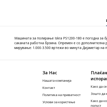
Машината за полирање Iskra PS1200-180 е погодна за б
саканата работна брзина. Опремен е со дополнителна р
мирување: 1.000-3.500 вртежи во минута Дијаметар на п
За Нас
Плаќањ
испора
Нашата компанија
Како да с
Контакт
Зошто да 
Политика на приватност
Како да к
Услови за користење
попуст