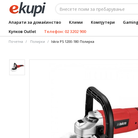
Апарати за домаќинство
Клими
Компјутери
Gamin
Купков Outlet
Телефон: 02 3202 900
Почетна
Полирки
Iskra PS 1200-180 Полирка