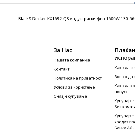
Black&Decker KX1692-QS индустриски фен 1600W 130-560
За Нас
Плаќањ
испора
Нашата компанија
Како да с
Контакт
Зошто да 
Политика на приватност
Како да к
Услови за користење
попуст
Онлајн купување
Купувајте 
без камат
Купувајте 
кредит пр
Банка АД -