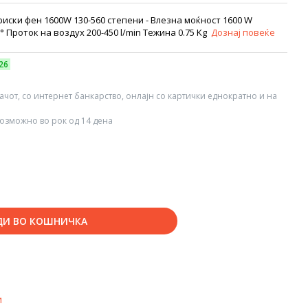
иски фен 1600W 130-560 степени - Влезна моќност 1600 W
 Проток на воздух 200-450 l/min Тежина 0.75 Kg
Дознај повеќе
26
вачот, со интернет банкарство, онлајн со картички еднократно и на
озможно во рок од 14 дена
ДИ ВО КОШНИЧКА
и