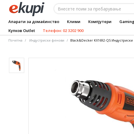
Апарати за домаќинство
Клими
Компјутери
Gamin
Купков Outlet
Телефон: 02 3202 900
Почетна
Индустриски фенови
Black&Decker KX1692-QS Индустриски