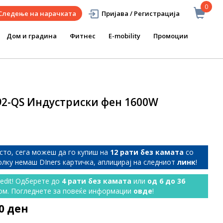
0
Следење на нарачката
Пријава / Регистрација
Дом и градина
Фитнес
E-mobility
Промоции
92-QS Индустриски фен 1600W
сто, сега можеш да го купиш на
12 рати без камата
со
колку немаш DIners картичка, аплицирај на следниот
линк
!
redit! Одберете до
4 рати без камата
или
од 6 до 36
ом. Погледнете за повеќе информации
овде
!
90 ден