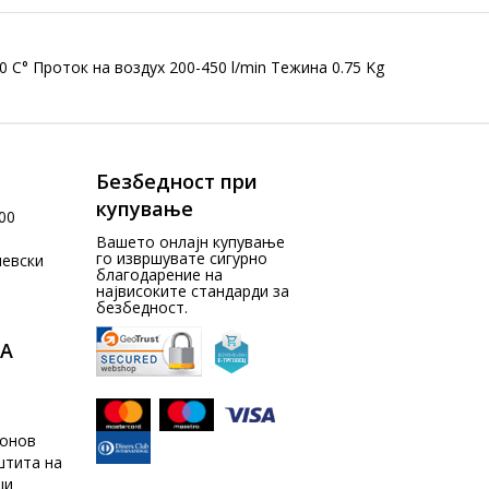
C° Проток на воздух 200-450 l/min Тежина 0.75 Kg
Безбедност при
купување
00
Вашето онлајн купување
го извршувате сигурно
чевски
благодарение на
највисоките стандарди за
безбедност.
А
донов
штита на
ци