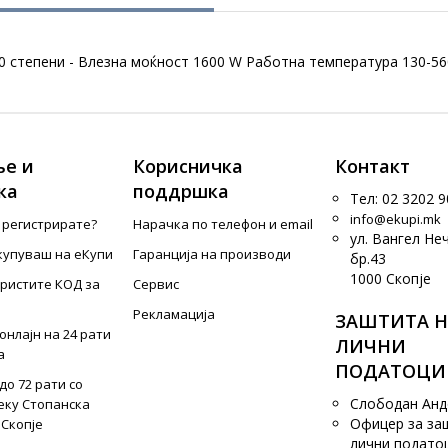
 степени - Влезна моќност 1600 W Работна температура 130-560 
е и
Корисничка
Контакт
ка
поддршка
Тел: 02 3202 9
info@ekupi.mk
е регистрирате?
Нарачка по телефон и еmail
ул. Вангел Не
купуваш на еКупи
Гаранција на производи
бр.43
1000 Скопје
ористите КОД за
Сервис
Рекламација
ЗАШТИТА Н
онлајн на 24 рати
ЛИЧНИ
а
ПОДАТОЦИ
до 72 рати со
Слободан Ан
еку Стопанска
Офицер за за
 Скопје
лични подато