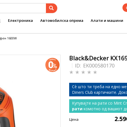
g
Електроника
Автомобилска опрема
Алати и машини
 фен 1600W
Black&Decker KX16
ID:
EK000580170
Сѐ што ти треба на едно ме
Diners Club картичките. До
Купувајте на рати со Mint C
рати
комотно од вашиот д
2.5
Цена