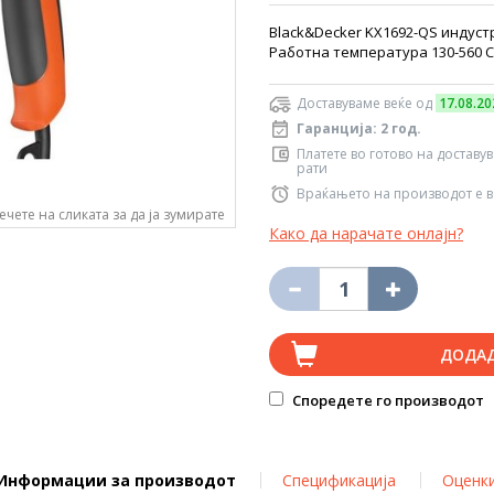
Black&Decker KX1692-QS индустр
Работна температура 130-560 C°
Доставуваме веќе од
17.08.20
Гаранција: 2 год.
Платете во готово на доставу
рати
Враќањето на производот е в
ечете на сликата за да ја зумирате
Како да нарачате онлајн?
ДОДА
Споредете го производот
Информации за производот
Спецификација
Оценк