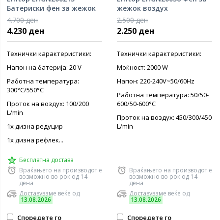
Батериски фен за жежок
жежок воздух
воздух
4.700 ден
2.500 ден
4.230 ден
2.250 ден
Технички карактеристики:
Технички карактеристики:
Напон на батерија: 20 V
Моќност: 2000 W
Работна температура:
Напон: 220-240V~50/60Hz
300°C/550°C
Работна температура: 50/50-
Проток на воздух: 100/200
600/50-600°C
L/min
Проток на воздух: 450/300/450
1х дизна редуцир
L/min
1х дизна рефлек...
Бесплатна достава
Враќањето на производот е
Враќањето на производот е
возможно во рок од 14
возможно во рок од 14
дена
дена
Доставуваме веќе од
Доставуваме веќе од
13.08.2026
13.08.2026
Споредете го
Споредете го