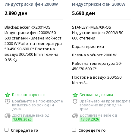
Индустриски фен 2000W
Индустриски фен 2000W
2.890 ден
5.690 ден
Black&Decker KX2001-QS
STANLEY FME670K-QS
Индустриски фен 2000W 50-
Индустриски фен 2000W 50-
600 степени - Влезна моќност
600 степени
2000 W Работна температура
Карактеристики
50-450 90-600 C° Проток на
воздух 300/500 l/min Тежина
Влезна моќност 2000 W
0.85 Kg
Работна температура 50-
450/70-600 C°
Проток на воздух 300/550
l/min</...
Бесплатна достава
Бесплатна достава
Враќањето на производот е
Враќањето на производот е
возможно во рок од 14
возможно во рок од 14
дена
дена
Доставуваме веќе од
Доставуваме веќе од
13.08.2026
13.08.2026
Споредете го
Споредете го