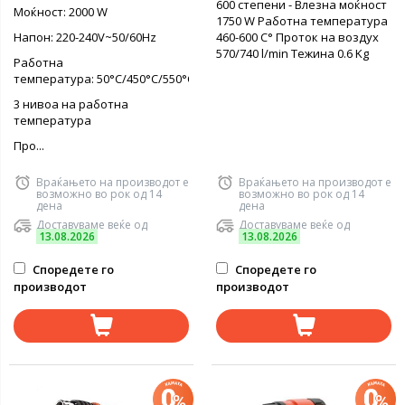
600 степени - Влезна моќност
Моќност: 2000 W
1750 W Работна температура
Напон: 220-240V~50/60Hz
460-600 C° Проток на воздух
570/740 l/min Тежина 0.6 Kg
Работна
температура: 50°C/450°C/550°C
3 нивоа на работна
температура
Про...
Враќањето на производот е
Враќањето на производот е
возможно во рок од 14
возможно во рок од 14
дена
дена
Доставуваме веќе од
Доставуваме веќе од
13.08.2026
13.08.2026
Споредете го
Споредете го
производот
производот