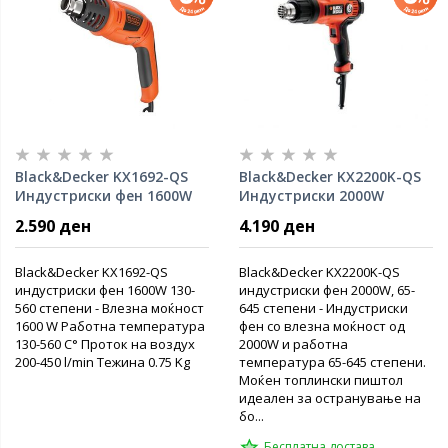
Black&Decker KX1692-QS
Black&Decker KX2200K-QS
Индустриски фен 1600W
Индустриски 2000W
2.590 ден
4.190 ден
Black&Decker KX1692-QS
Black&Decker KX2200K-QS
индустриски фен 1600W 130-
индустриски фен 2000W, 65-
560 степени - Влезна моќност
645 степени - Индустриски
1600 W Работна температура
фен со влезна моќност од
130-560 C° Проток на воздух
2000W и работна
200-450 l/min Тежина 0.75 Kg
температура 65-645 степени.
Моќен топлински пиштол
идеален за остранување на
бо...
Бесплатна достава