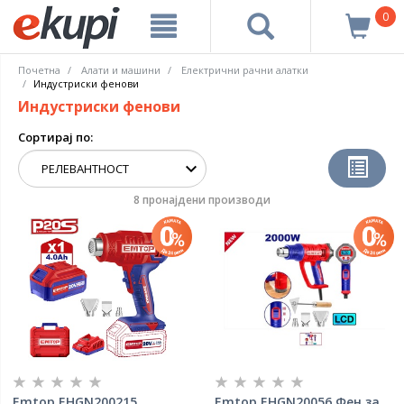
0
Почетна
Алати и машини
Електрични рачни алатки
Индустриски фенови
Индустриски фенови
Сортирај по:
8 пронајдени производи
Emtop EHGN200215
Emtop EHGN20056 Фен за