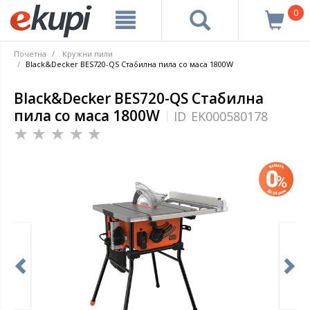
0
Почетна
Кружни пили
Black&Decker BES720-QS Стабилна пила со маса 1800W
Black&Decker BES720-QS Стабилна
пила со маса 1800W
ID
EK000580178