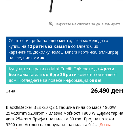
Задржете на сликата за да ја зумирате
Сѐ што ти треба на едно место, сега можеш да го
купиш на
12 рати без камата
со Diners Club
картичките. Доколку немаш DIners картичка, аплицирај
на следниот
линк
!
Купувајте на рати со Mint Credit! Одберете до
4 рати
без камата
или
од 6 до 36 рати
комотно од вашиот
дом. Погледнете за повеќе информации
овде
!
26.490 ден
Цена
Black&Decker BES720-QS Стабилна пила со маса 1800W
254x20mm 5200rpm - Влезна моќност 1800 W Дијаметар на
диск 254 mm Прифат на пилата 30 mm Број на вртежи
5200 rpm Аголно наклонување на пилата 0-4...
Дознај