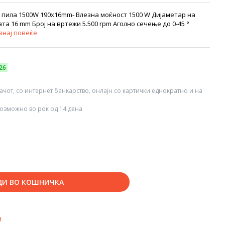
 пила 1500W 190x16mm- Влезна моќност 1500 W Дијаметар на
а 16 mm Број на вртежи 5.500 rpm Аголно сечење до 0-45 °
знај повеќе
26
вачот, со интернет банкарство, онлајн со картички еднократно и на
озможно во рок од 14 дена
ДИ ВО КОШНИЧКА
и