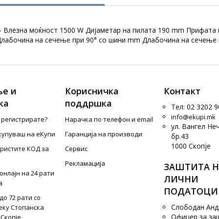
 Влезна моќност 1500 W Дијаметар на пилата 190 mm Прифата н
Длабочина на сечење при 90° со шини mm Длабочина на сечење
е и
Корисничка
Контакт
ка
поддршка
Тел: 02 3202 9
info@ekupi.mk
е регистрирате?
Нарачка по телефон и еmail
ул. Вангел Не
купуваш на еКупи
Гаранција на производи
бр.43
1000 Скопје
ористите КОД за
Сервис
Рекламација
ЗАШТИТА Н
онлајн на 24 рати
ЛИЧНИ
а
ПОДАТОЦИ
до 72 рати со
Слободан Ан
еку Стопанска
Офицер за за
 Скопје