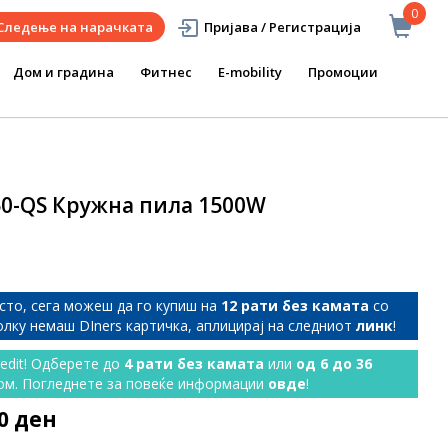
0
Следење на нарачката
Пријава / Регистрација
Дом и градина
Фитнес
E-mobility
Промоции
50-QS Кружна пила 1500W
сто, сега можеш да го купиш на
12 рати без камата
со
колку немаш DIners картичка, аплицирај на следниот
линк
!
redit! Одберете до
4 рати без камата
или
од 6 до 36
ом. Погледнете за повеќе информации
овде
!
90 ден