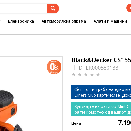
g
Електроника
Автомобилска опрема
Алати и машини
Black&Decker CS15
ID:
EK000580188
Сѐ што ти треба на едно ме
Diners Club картичките. До
Купувајте на рати со Mint C
рати
комотно од вашиот д
7.1
Цена