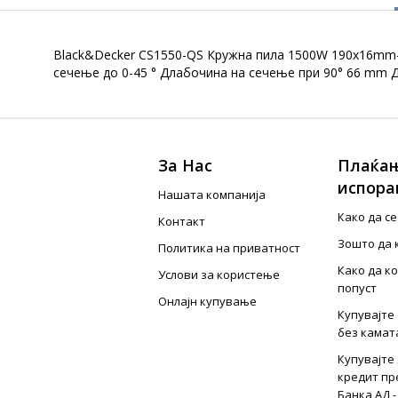
Black&Decker CS1550-QS Кружна пила 1500W 190x16mm-
сечење до 0-45 ° Длабочина на сечење при 90° 66 mm 
За Нас
Плаќањ
испора
Нашата компанија
Како да с
Контакт
Зошто да 
Политика на приватност
Како да к
Услови за користење
попуст
Онлајн купување
Купувајте 
без камат
Купувајте 
кредит пр
Банка АД -