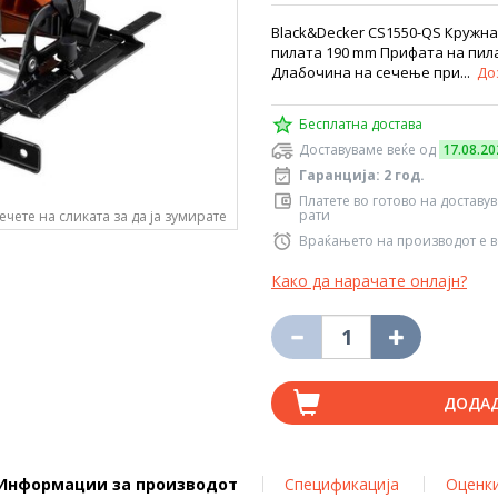
Black&Decker CS1550-QS Кружна
пилата 190 mm Прифата на пилат
Длабочина на сечење при...
До
Бесплатна достава
Доставуваме веќе од
17.08.20
Гаранција: 2 год.
Платете во готово на доставу
рати
ечете на сликата за да ја зумирате
Враќањето на производот е в
Како да нарачате онлајн?
ДОДА
Информации за производот
Спецификација
Оценк