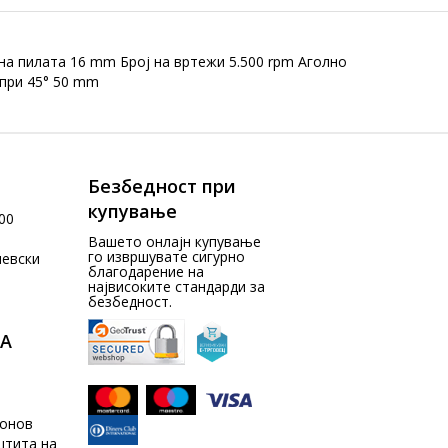
а пилата 16 mm Број на вртежи 5.500 rpm Аголно
 при 45° 50 mm
Безбедност при
купување
00
Вашето онлајн купување
го извршувате сигурно
чевски
благодарение на
највисоките стандарди за
безбедност.
А
донов
штита на