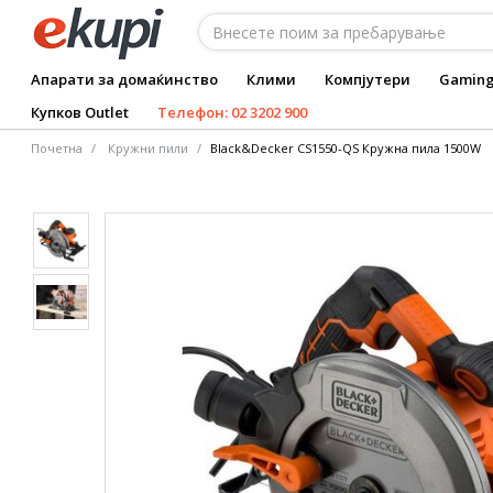
Апарати за домаќинство
Клими
Компјутери
Gamin
Купков Outlet
Телефон: 02 3202 900
Почетна
Кружни пили
Black&Decker CS1550-QS Кружна пила 1500W