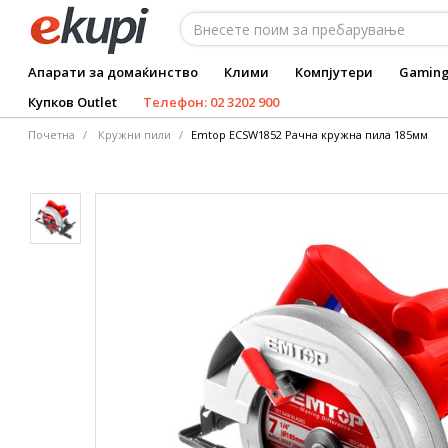
Апарати за домаќинство
Клими
Компјутери
Gamin
Купков Outlet
Телефон: 02 3202 900
Почетна
Кружни пили
Emtop ECSW1852 Рачна кружна пила 185мм