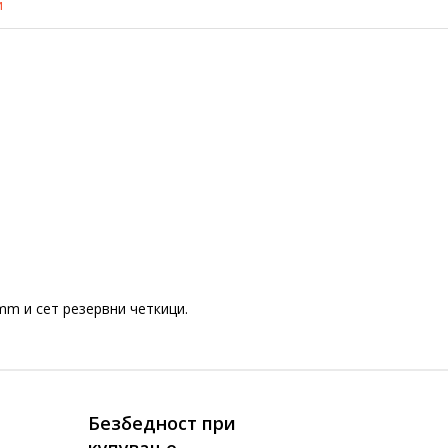
и
mm и сет резервни четкици.
Безбедност при