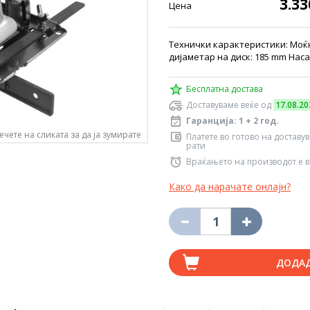
3.3
Цена
Технички карактеристики: Моќн
дијаметар на диск: 185 mm Наса
Бесплатна достава
Доставуваме веќе од
17.08.20
Гаранција: 1 + 2 год.
ечете на сликата за да ја зумирате
Платете во готово на доставу
рати
Враќањето на производот е в
Како да нарачате онлајн?
ДОДА