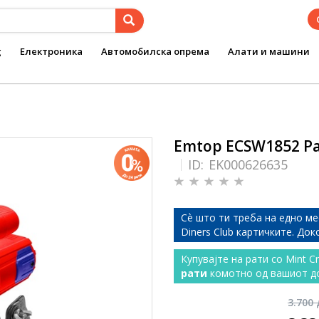
g
Електроника
Автомобилска опрема
Алати и машини
Emtop ECSW1852 Р
ID:
EK000626635
Сѐ што ти треба на едно ме
Diners Club картичките. До
Купувајте на рати со Mint C
рати
комотно од вашиот д
3.700