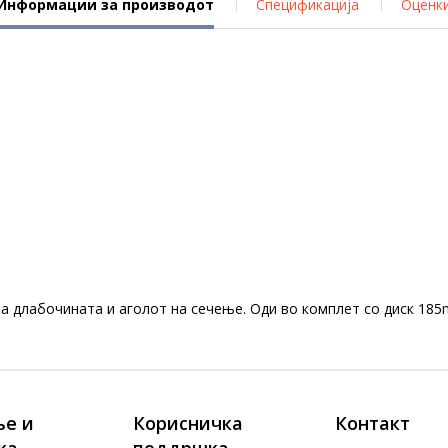
Информации за производот
Спецификација
Оценк
а длабочината и аголот на сечење. Оди во комплет со диск 185
е и
Корисничка
Контакт