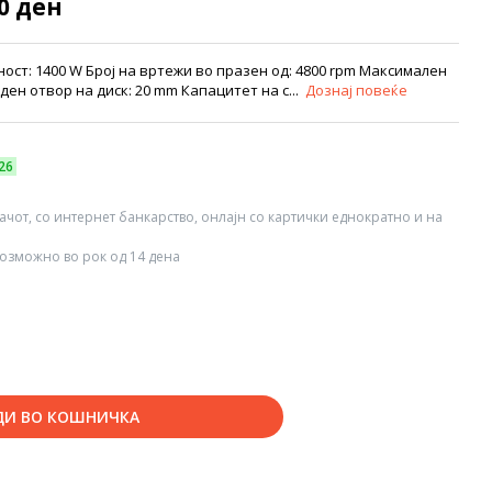
30 ден
ост: 1400 W Број на вртежи во празен од: 4800 rpm Максимален
ден отвор на диск: 20 mm Капацитет на с...
Дознај повеќе
26
вачот, со интернет банкарство, онлајн со картички еднократно и на
озможно во рок од 14 дена
ДИ ВО КОШНИЧКА