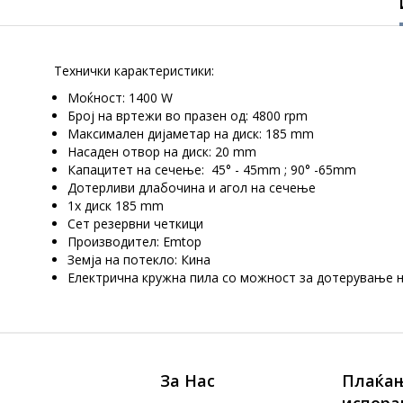
Технички карактеристики:
Моќност: 1400 W
Број на вртежи во празен од: 4800 rpm
Максимален дијаметар на диск: 185 mm
Насаден отвор на диск: 20 mm
Капацитет на сечење: 45° - 45mm ; 90° -65mm
Дотерливи длабочина и агол на сечење
1x диск 185 mm
Сет резервни четкици
Производител: Emtop
Земја на потекло: Кина
Електрична кружна пила со можност за дотерување н
За Нас
Плаќањ