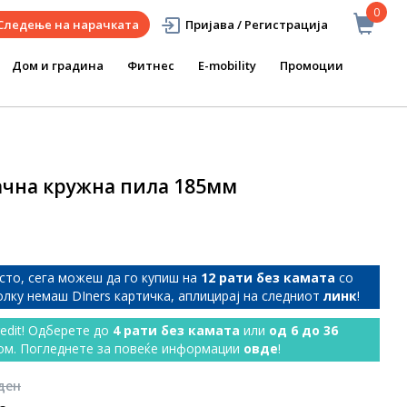
0
Следење на нарачката
Пријава / Регистрација
Дом и градина
Фитнес
E-mobility
Промоции
ачна кружна пила 185мм
сто, сега можеш да го купиш на
12 рати без камата
со
колку немаш DIners картичка, аплицирај на следниот
линк
!
redit! Одберете до
4 рати без камата
или
од 6 до 36
ом. Погледнете за повеќе информации
овде
!
 ден