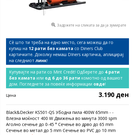
Задржете на сликата за да ја зумирате
Сѐ што ти треба на едно место, сега можеш да го
купиш на
12 рати без камата
со Diners Club
картичките. Доколку немаш DIners картичка, аплицирај
на следниот
линк
!
Купувајте на рати со Mint Credit! Одберете до
4 рати
без камата
или
од 6 до 36 рати
комотно од вашиот
дом. Погледнете за повеќе информации
овде
!
3.190 ден
Цена
Black&Decker KS501-QS Убодна пила 400W 65mm - -
Влезна моќност 400 W Движења во минута 3000 spm
Аголно сечење до 0-45 ° Сечење во дрво до 65 mm
Сечење во метал до 5 mm Сечење во PVC до 10 mm