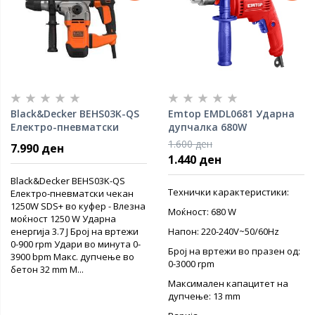
Black&Decker BEHS03K-QS
Emtop EMDL0681 Ударна
Електро-пневматски
дупчалка 680W
чекан 1250W
1.600 ден
7.990 ден
1.440 ден
Black&Decker BEHS03K-QS
Технички карактеристики:
Електро-пневматски чекан
1250W SDS+ во куфер - Влезна
Моќност: 680 W
моќност 1250 W Ударна
енергија 3.7 Ј Број на вртежи
Напон: 220-240V~50/60Hz
0-900 rpm Удари во минута 0-
Број на вртежи во празен од:
3900 bpm Макс. дупчење во
0-3000 rpm
бетон 32 mm М...
Максимален капацитет на
дупчење: 13 mm