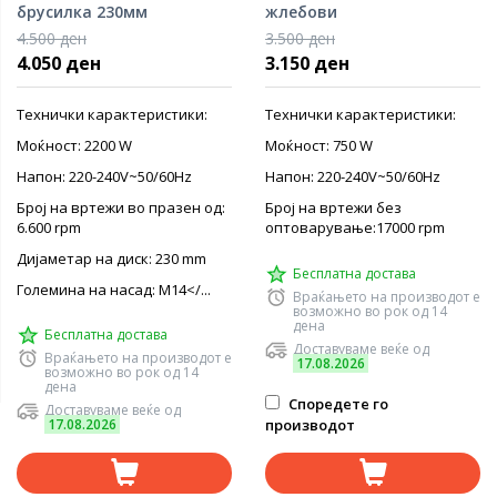
брусилка 230мм
жлебови
4.500 ден
3.500 ден
4.050 ден
3.150 ден
Технички карактеристики:
Технички карактеристики:
Моќност: 2200 W
Моќност: 750 W
Напон: 220-240V~50/60Hz
Напон: 220-240V~50/60Hz
Број на вртежи во празен од:
Број на вртежи без
6.600 rpm
оптоварување:17000 rpm
Дијаметар на диск: 230 mm
Бесплатна достава
Големина на насад: M14</...
Враќањето на производот е
возможно во рок од 14
дена
Бесплатна достава
Доставуваме веќе од
Враќањето на производот е
17.08.2026
возможно во рок од 14
дена
Споредете го
Доставуваме веќе од
17.08.2026
производот