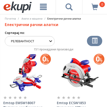
0
Почетна
Алати и машини
Електрични рачни алатки
Електрични рачни алатки
Сортирај по:
151 пронајдени производи
Emtop EMSW18007
Emtop ECSW1853