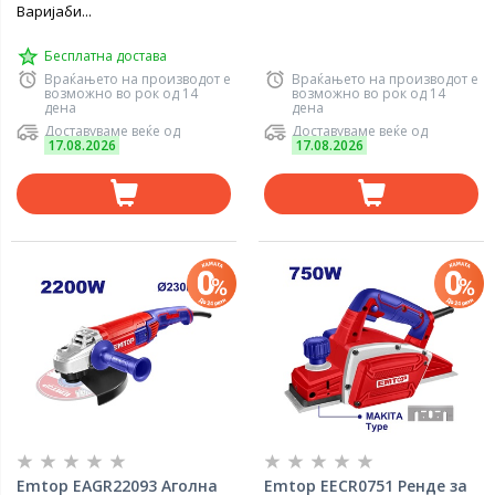
Варијаби...
Бесплатна достава
Враќањето на производот е
Враќањето на производот е
возможно во рок од 14
возможно во рок од 14
дена
дена
Доставуваме веќе од
Доставуваме веќе од
17.08.2026
17.08.2026
Emtop EAGR22093 Аголна
Emtop EECR0751 Ренде за