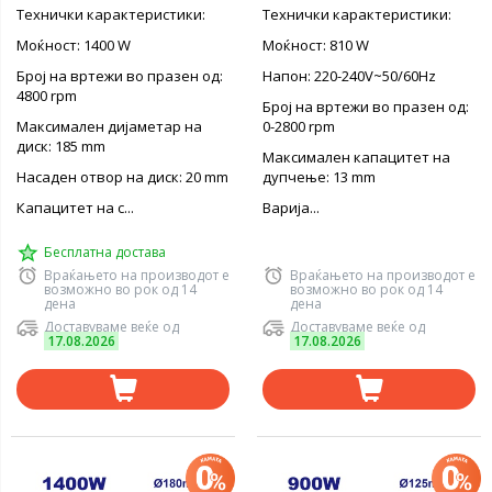
Технички карактеристики:
Технички карактеристики:
Моќност: 1400 W
Моќност: 810 W
Број на вртежи во празен од:
Напон: 220-240V~50/60Hz
4800 rpm
Број на вртежи во празен од:
Максимален дијаметар на
0-2800 rpm
диск: 185 mm
Максимален капацитет на
Насаден отвор на диск: 20 mm
дупчење: 13 mm
Капацитет на с...
Варија...
Бесплатна достава
Враќањето на производот е
Враќањето на производот е
возможно во рок од 14
возможно во рок од 14
дена
дена
Доставуваме веќе од
Доставуваме веќе од
17.08.2026
17.08.2026