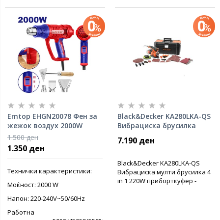
Emtop EHGN20078 Фен за
Black&Decker KA280LKA-QS
жежок воздух 2000W
Вибрациска брусилка
220W
1.500 ден
7.190 ден
1.350 ден
Black&Decker KA280LKA-QS
Технички карактеристики:
Вибрациска мулти брусилка 4
in 1 220W прибор+куфер -
Моќност: 2000 W
Напон: 220-240V~50/60Hz
Работна