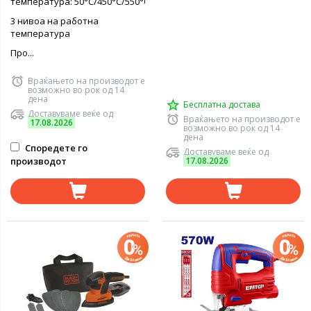
температура: 50°C/450°C/550°C
3 нивоа на работна
температура
Про...
Враќањето на производот е
возможно во рок од 14
дена
Бесплатна достава
Доставуваме веќе од
Враќањето на производот е
17.08.2026
возможно во рок од 14
дена
Споредете го
Доставуваме веќе од
производот
17.08.2026