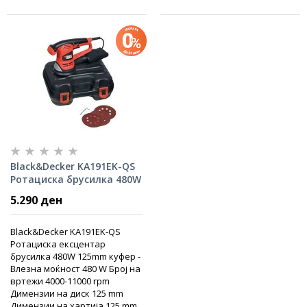
Black&Decker KA191EK-QS
Ротациска брусилка 480W
5.290 ден
Black&Decker KA191EK-QS
Ротациска ексцентар
брусилка 480W 125mm куфер -
Влезна моќност 480 W Број на
вртежи 4000-11000 rpm
Димензии на диск 125 mm
Димензии на хартија 125 mm