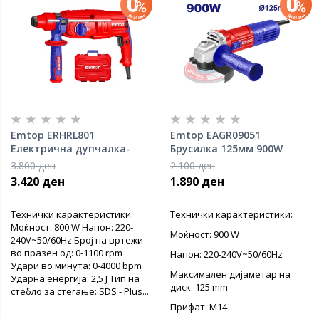
Emtop ERHRL801
Emtop EAGR09051
Електрична дупчалка-
Брусилка 125мм 900W
чекан 800W
3.800 ден
2.100 ден
3.420 ден
1.890 ден
Технички карактеристики:
Технички карактеристики:
Моќност: 800 W Напон: 220-
Моќност: 900 W
240V~50/60Hz Број на вртежи
во празен од: 0-1100 rpm
Напон: 220-240V~50/60Hz
Удари во минута: 0-4000 bpm
Максимален дијаметар на
Ударна енергија: 2,5 J Тип на
диск: 125 mm
стебло за стегање: SDS - Plus...
Прифат: M14