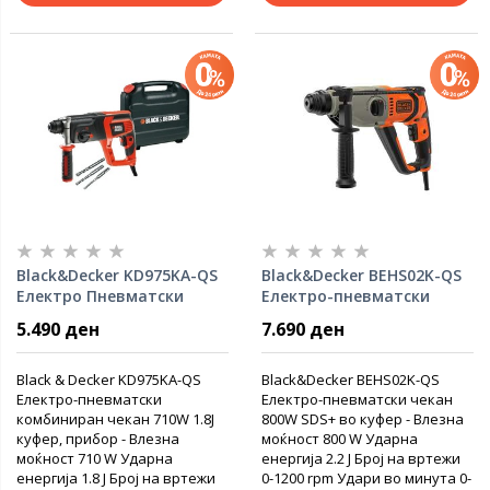
Black&Decker KD975KA-QS
Black&Decker BEHS02K-QS
Електро Пневматски
Електро-пневматски
чекан 710W
чекан 800W
5.490 ден
7.690 ден
Black & Decker KD975KA-QS
Black&Decker BEHS02K-QS
Електро-пневматски
Електро-пневматски чекан
комбиниран чекан 710W 1.8J
800W SDS+ во куфер - Влезна
куфер, прибор - Влезна
моќност 800 W Ударна
моќност 710 W Ударна
енергија 2.2 Ј Број на вртежи
енергија 1.8 Ј Број на вртежи
0-1200 rpm Удари во минута 0-