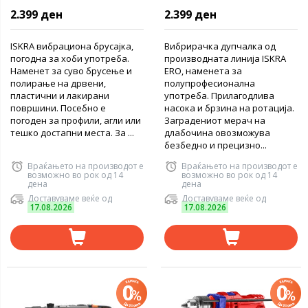
2.399 ден
2.399 ден
ISKRA вибрациона брусајка,
Вибрирачка дупчалка од
погодна за хоби употреба.
производната линија ISKRA
Наменет за суво брусење и
ERO, наменета за
полирање на дрвени,
полупрофесионална
пластични и лакирани
употреба. Прилагодлива
површини. Посебно е
насока и брзина на ротација.
погоден за профили, агли или
Заградениот мерач на
тешко достапни места. За ...
длабочина овозможува
безбедно и прецизно...
Враќањето на производот е
Враќањето на производот е
возможно во рок од 14
возможно во рок од 14
дена
дена
Доставуваме веќе од
Доставуваме веќе од
17.08.2026
17.08.2026