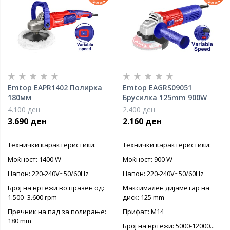
Emtop EAPR1402 Полирка
Emtop EAGRS09051
180мм
Брусилка 125mm 900W
4.100 ден
2.400 ден
3.690 ден
2.160 ден
Технички карактеристики:
Технички карактеристики:
Моќност: 1400 W
Моќност: 900 W
Напон: 220-240V~50/60Hz
Напон: 220-240V~50/60Hz
Број на вртежи во празен од:
Максимален дијаметар на
1.500- 3.600 rpm
диск: 125 mm
Пречник на пад за полирање:
Прифат: M14
180 mm
Број на вртежи: 5000-12000...