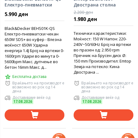
Електро-пневматски
Двострана столна
чекан 650W SDS
брусилка
2.200 ден
5.990 ден
1.980 ден
Black&Decker BEHS01K-QS
Технички карактеристики:
Електро-пневматски чекан
Моќност: 150 W Напон: 220-
650W SDS+ во куфер - Влезна
240V~50/60Hz Број на вртежи
моќност 650W Ударна
во празен од: 2.950 rpm
енергија 1.4Ј Број на вртежи 0-
Пречник на брусен диск Ø:
1600rpm Удари во минута 0-
150 mm Производител: Emtop
5600bpm Макс. дупчење во
Земја на потекло: Кина
бетон 16mm Макс. д...
Двострана ...
Бесплатна достава
Враќањето на производот е
Враќањето на производот е
возможно во рок од 14
возможно во рок од 14
дена
дена
Доставуваме веќе од
Доставуваме веќе од
17.08.2026
17.08.2026