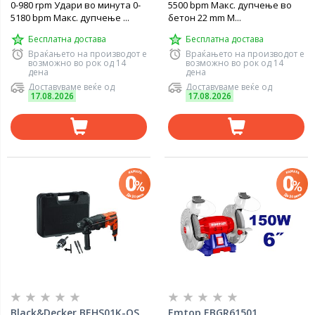
0-980 rpm Удари во минута 0-
5500 bpm Макс. дупчење во
5180 bpm Макс. дупчење ...
бетон 22 mm М...
Бесплатна достава
Бесплатна достава
Враќањето на производот е
Враќањето на производот е
возможно во рок од 14
возможно во рок од 14
дена
дена
Доставуваме веќе од
Доставуваме веќе од
17.08.2026
17.08.2026
Black&Decker BEHS01K-QS
Emtop EBGR61501