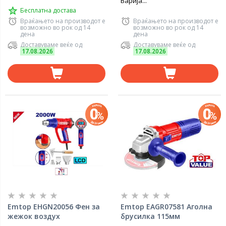
Варија...
Бесплатна достава
Враќањето на производот е
Враќањето на производот е
возможно во рок од 14
возможно во рок од 14
дена
дена
Доставуваме веќе од
Доставуваме веќе од
17.08.2026
17.08.2026
Emtop EHGN20056 Фен за
Emtop EAGR07581 Аголна
жежок воздух
брусилка 115мм