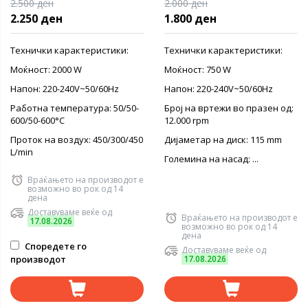
2.500 ден
2.000 ден
2.250 ден
1.800 ден
Технички карактеристики:
Технички карактеристики:
Моќност: 2000 W
Моќност: 750 W
Напон: 220-240V~50/60Hz
Напон: 220-240V~50/60Hz
Работна температура: 50/50-
Број на вртежи во празен од:
600/50-600°C
12.000 rpm
Проток на воздух: 450/300/450
Дијаметар на диск: 115 mm
L/min
Големина на насад: ...
Враќањето на производот е
возможно во рок од 14
дена
Доставуваме веќе од
Враќањето на производот е
17.08.2026
возможно во рок од 14
дена
Споредете го
Доставуваме веќе од
производот
17.08.2026