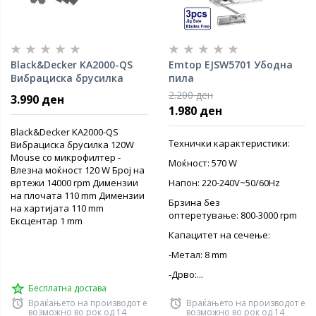
Black&Decker KA2000-QS
Emtop EJSW5701 Убодна
Вибрациска брусилка
пила
120W
2.200 ден
3.990 ден
1.980 ден
Black&Decker KA2000-QS
Технички карактеристики:
Вибрациска брусилка 120W
Mouse со микрофилтер -
Моќност: 570 W
Влезна моќност 120 W Број на
вртежи 14000 rpm Димензии
Напон: 220-240V~50/60Hz
на плочата 110 mm Димензии
Брзина без
на хартијата 110 mm
оптеретување: 800-3000 rpm
Ексцентар 1 mm
Капацитет на сечење:
-Метал: 8 mm
-Дрво:...
Бесплатна достава
Враќањето на производот е
Враќањето на производот е
возможно во рок од 14
возможно во рок од 14