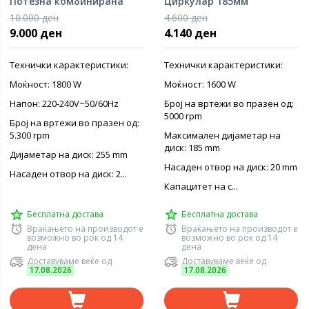
Потезна комбинирана
Циркулар 185мм
пила
10.000 ден
4.600 ден
9.000 ден
4.140 ден
Технички карактеристики:
Технички карактеристики:
Моќност: 1800 W
Моќност: 1600 W
Напон: 220-240V~50/60Hz
Број на вртежи во празен од:
5000 rpm
Број на вртежи во празен од:
5.300 rpm
Максимален дијаметар на
диск: 185 mm
Дијаметар на диск: 255 mm
Насаден отвор на диск: 20 mm
Насаден отвор на диск: 2...
Капацитет на с...
Бесплатна достава
Бесплатна достава
Враќањето на производот е
Враќањето на производот е
возможно во рок од 14
возможно во рок од 14
дена
дена
Доставуваме веќе од
Доставуваме веќе од
17.08.2026
17.08.2026