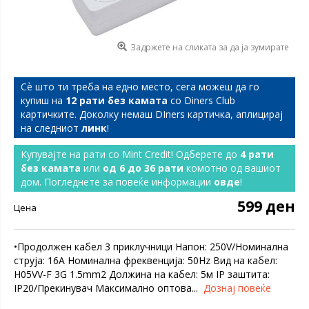
Задржете на сликата за да ја зумирате
Сѐ што ти треба на едно место, сега можеш да го
купиш на
12 рати без камата
со Diners Club
картичките. Доколку немаш DIners картичка, аплицирај
на следниот
линк
!
Купувајте на рати со Mint Credit! Одберете до
4 рати
без камата
или
од 6 до 36 рати
комотно од вашиот
дом. Погледнете за повеќе информации
овде
!
599 ден
Цена
•Продолжен кабел 3 приклучници Напон: 250V/Номинална
струја: 16A Номинална фреквенција: 50Hz Вид на кабел:
H05VV-F 3G 1.5mm2 Должина на кабел: 5м IP заштита:
IP20/Прекинувач Максимално оптова...
Дознај повеќе