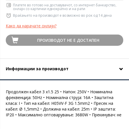
Платете во готово на доставувачот, со интернет банкарство,
онлајн со картички еднократно и на рати
Враќањето на производот е возможно во рок од 14 дена
Како да нарачате онлајн?
ПРОИЗВОДОТ НЕ Е ДОСТАПЕН
Информации за производот
Продолжен кабел 3 x1.5 25 • Напон: 250V • Номинална
фреквенција: 50Hz • Номинална струја: 16А • Заштитна
класа: I • Тип на кабел: H05VV-F 3G 1.5mm2 • Пресек на
кабел: Ø 1,5mm2 • Должина на кабел: 25m • IP заштита:
IP20 • Максимално оптоварување: 3680W • Прекинувач: не