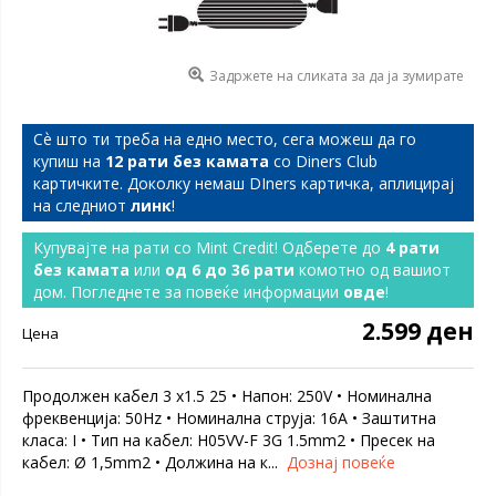
Задржете на сликата за да ја зумирате
Сѐ што ти треба на едно место, сега можеш да го
купиш на
12 рати без камата
со Diners Club
картичките. Доколку немаш DIners картичка, аплицирај
на следниот
линк
!
Купувајте на рати со Mint Credit! Одберете до
4 рати
без камата
или
од 6 до 36 рати
комотно од вашиот
дом. Погледнете за повеќе информации
овде
!
2.599 ден
Цена
Продолжен кабел 3 x1.5 25 • Напон: 250V • Номинална
фреквенција: 50Hz • Номинална струја: 16А • Заштитна
класа: I • Тип на кабел: H05VV-F 3G 1.5mm2 • Пресек на
кабел: Ø 1,5mm2 • Должина на к...
Дознај повеќе