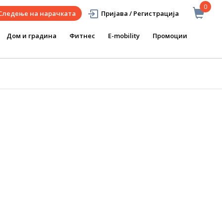
0
Следење на нарачката
Пријава / Регистрација
Дом и градина
Фитнес
E-mobility
Промоции