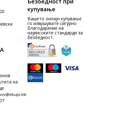
Безбедност при
купување
00
Вашето онлајн купување
го извршувате сигурно
чевски
благодарение на
највисоките стандарди за
безбедност.
А
донов
штита на
ци
nov@ekupi.mk
07