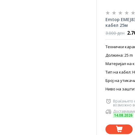
Emtop EMEJ8
кабел 25м
2.7
3.000 ден
Технички кара
Должина: 25 m
Материјал на к
Тип на кабел: 
Број на утикачи
Ниво на заштит
Враќањето 
возможно во
Доставуваме
14.08.2026