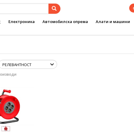
g
Електроника
Автомобилска опрема
Алати и машини
роизводи