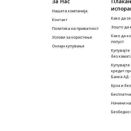
За Нас
Плаќањ
испора
Нашата компанија
Како да с
Контакт
Зошто да 
Политика на приватност
Како да к
Услови за користење
попуст
Онлајн купување
Купувајте 
без камат
Купувајте 
кредит пр
Банка АД -
Брза и бе
Бесплатна
Начини на
Безбедно