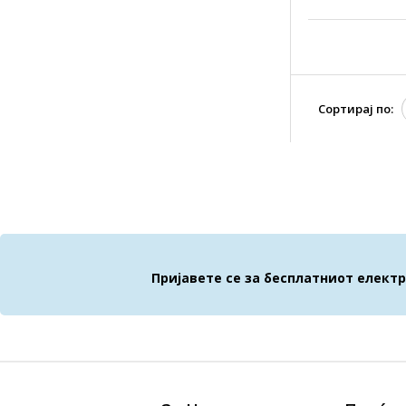
Сортирај по:
Пријавете се за бесплатниот елект