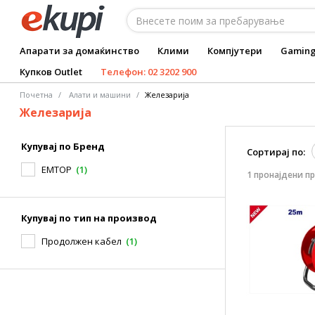
Апарати за домаќинство
Клими
Компјутери
Gamin
Купков Outlet
Телефон: 02 3202 900
Почетна
Алати и машини
Железарија
Железарија
Купувај по Бренд
Сортирај по:
EMTOP
(1)
1 пронајдени п
Купувај по тип на производ
Продолжен кабел
(1)