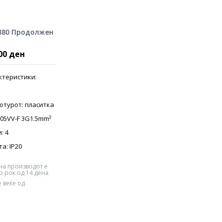
380 Продолжен
00 ден
ктеристики:
отурот: пласитка
H05VV-F 3G1.5mm²
: 4
а: IP20
на производот е
 рок од 14 дена
 веќе од