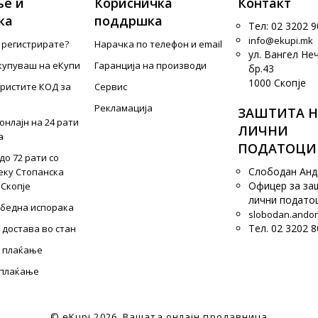
е и
Корисничка
Контакт
ка
поддршка
Тел: 02 3202 9
info@ekupi.mk
е регистрирате?
Нарачка по телефон и еmail
ул. Вангел Не
купуваш на еКупи
Гаранција на производи
бр.43
1000 Скопје
ористите КОД за
Сервис
Рекламација
ЗАШТИТА Н
онлајн на 24 рати
ЛИЧНИ
а
ПОДАТОЦИ
до 72 рати со
Слободан Ан
еку Стопанска
Офицер за за
 Скопје
лични подато
збедна испорака
slobodan.ando
Тел. 02 3202 8
 достава во стан
 плаќање
 плаќање
© eKupi
2026. Вашата онлајн продавница