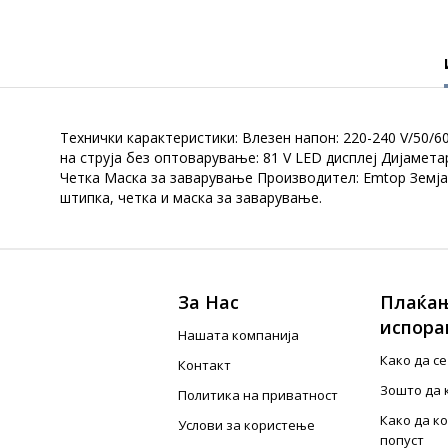
Технички карактеристики: Влезен напон: 220-240 V/50/6
на струја без оптоварување: 81 V LED дисплеј Дијамет
Четка Маска за заварување Производител: Emtop Земја
штипка, четка и маска за заварување.
За Нас
Плаќањ
испора
Нашата компанија
Како да с
Контакт
Зошто да 
Политика на приватност
Како да к
Услови за користење
попуст