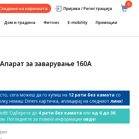
0
Следење на нарачката
Пријава / Регистрација
Дом и градина
Фитнес
E-mobility
Промоции
Апарат за заварување 160А
сто, сега можеш да го купиш на
12 рати без камата
со
колку немаш DIners картичка, аплицирај на следниот
линк
!
redit! Одберете до
4 рати без камата
или
од 6 до 36
ом. Погледнете за повеќе информации
овде
!
 ден