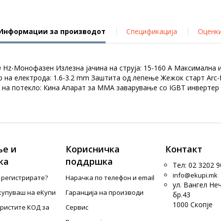
Информации за производот
Спецификација
Оценк
0 Hz-Монофазен Излезна јачина на струја: 15-160 А Максимална из
ар на електрода: 1.6-3.2 mm Заштита од лепење Жежок старт Arc
 на потекло: Кина Апарат за ММА заварување со IGBT инвертер 
е и
Корисничка
Контакт
ка
поддршка
Тел: 02 3202 9
info@ekupi.mk
е регистрирате?
Нарачка по телефон и еmail
ул. Вангел Не
купуваш на еКупи
Гаранција на производи
бр.43
1000 Скопје
ористите КОД за
Сервис