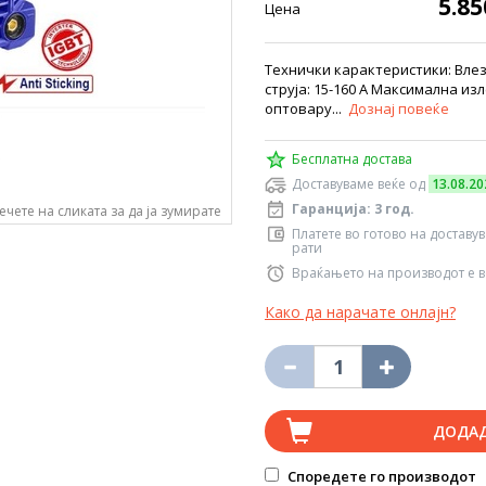
5.8
Цена
Технички карактеристики: Влез
струја: 15-160 А Максимална изл
оптовару...
Дознај повеќе
Бесплатна достава
Доставуваме веќе од
13.08.20
Гаранција: 3 год.
ечете на сликата за да ја зумирате
Платете во готово на доставу
рати
Враќањето на производот е в
Како да нарачате онлајн?
ДОДА
Споредете го производот