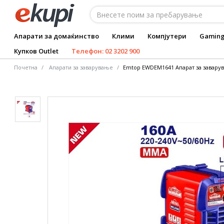
Апарати за домаќинство
Клими
Компјутери
Gamin
Купков Outlet
Телефон: 02 3202 900
Почетна
Апарати за заварување
Emtop EWDEM1641 Апарат за завару