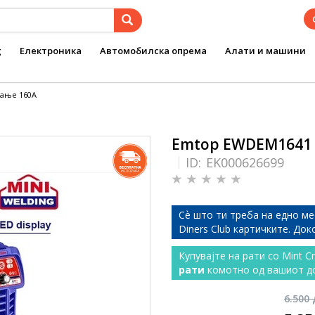
g
Електроника
Автомобилска опрема
Алати и машини
вање 160А
Emtop EWDEM1641 
ID:
EK000626699
Сѐ што ти треба на едно ме
Diners Club картичките. До
Купувајте на рати со Mint C
рати
комотно од вашиот д
6.500