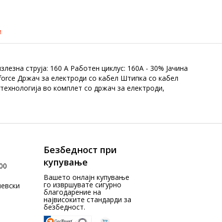
и
лезна струја: 160 А Работен циклус: 160A - 30% Јачина
-force Држач за електроди со кабел Штипка со кабел
технологија во комплет со држач за електроди,
Безбедност при
купување
00
Вашето онлајн купување
го извршувате сигурно
чевски
благодарение на
највисоките стандарди за
безбедност.