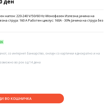
50 ден
ен напон: 220-240 V/50/60 Hz-Монофазен Излезна јачина на
езна струја: 160 А Работен циклус: 160A - 30% Јачина на струја без
26
вачот, со интернет банкарство, онлајн со картички еднократно и на
озможно во рок од 14 дена
ДИ ВО КОШНИЧКА