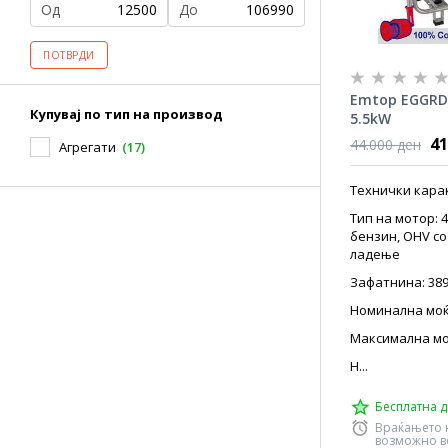
Од
До
ПОТВРДИ
Emtop EGGRD
Купувај по тип на производ
5.5kW
41
44.000 ден
Агрегати
(17)
Технички кара
Тип на мотор: 
бензин, OHV с
ладење
Зафатнина: 389
Номинална моќ
Максимална моќ
Н...
Бесплатна д
Враќањето 
возможно во