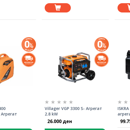
400
Villager VGP 3300 S- Агрегат
ISKRA
 Агрегат
2.8 kW
агрег
26.000 ден
99.7