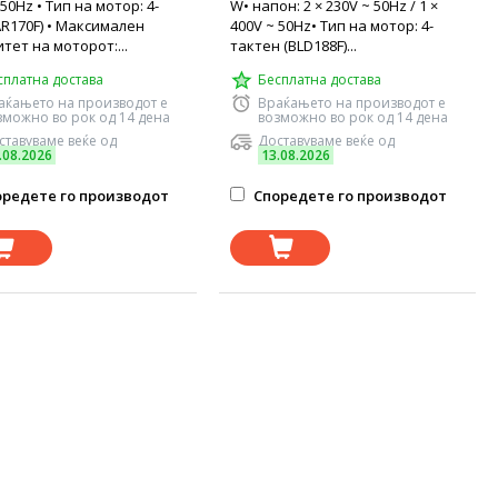
50Hz • Тип на мотор: 4-
W• напон: 2 × 230V ~ 50Hz / 1 ×
AR170F) • Максимален
400V ~ 50Hz• Тип на мотор: 4-
тет на моторот:...
тактен (BLD188F)...
сплатна достава
Бесплатна достава
аќањето на производот е
Враќањето на производот е
зможно во рок од 14 дена
возможно во рок од 14 дена
ставуваме веќе од
Доставуваме веќе од
.08.2026
13.08.2026
редете го производот
Споредете го производот