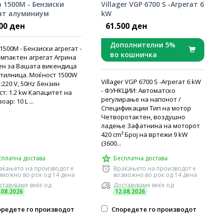
a 1500М - Бензиски
Villager VGP 6700 S -Агрегат 6
ат алуминиум
kW
00 ден
61.500 ден
Дополнителни 5%
 1500М - Бензиски агрегат -
во кошничка
мпактен агрегат Агрина
ен за Вашата викендица
тилница. Моќност 1500W
Villager VGP 6700 S -Агрегат 6 kW
:220 V, 50Hz бензин
- ФУНКЦИИ: Aвтоматско
т: 1.2 kw Капацитет на
регулирање на напонот /
ар: 10 L ...
Спецификации Тип на мотор
Четворотактен, воздушно
ладење Зафатнина на моторот
420 cm³ Број на вртежи 9 kW
(3600...
сплатна достава
Бесплатна достава
аќањето на производот е
Враќањето на производот е
зможно во рок од 14 дена
возможно во рок од 14 дена
ставуваме веќе од
Доставуваме веќе од
.08.2026
12.08.2026
редете го производот
Споредете го производот