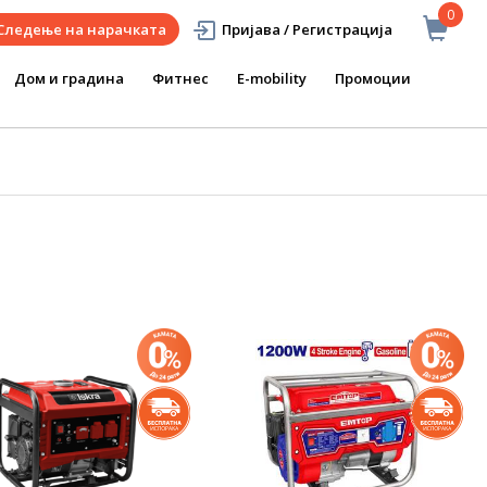
0
Следење на нарачката
Пријава / Регистрација
Дом и градина
Фитнес
E-mobility
Промоции