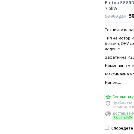
Emtop EGGRD
7.5kW
50
53.000 ден
Технички кара
Тип на мотор: 
бензин, OHV с
ладење
Зафатнина: 420
Номинална моќ
Максимална мо
Напон:...
Бесплатна д
Враќањето 
возможно в
Доставуваме
12.08.2026
Споредете 