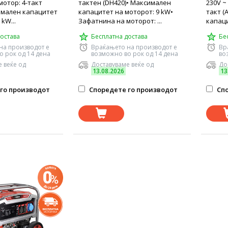
мотор: 4-такт
тактен (DH420)• Максимален
230V ~ 
симален капацитет
капацитет на моторот: 9 kW•
такт (
 kW...
Зафатнина на моторот: ...
капаци
остава
Бесплатна достава
Бе
на производот е
Враќањето на производот е
Вр
о рок од 14 дена
возможно во рок од 14 дена
во
 веќе од
Доставуваме веќе од
До
13.08.2026
13
го производот
Споредете го производот
Спо