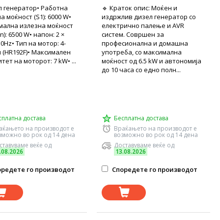
л генератор• Работна
🔹 Краток опис: Моќен и
а моќност (S1): 6000 W•
издржлив дизел генератор со
мална излезна моќност
електрично палење и AVR
n): 6500 W• напон: 2 ×
систем. Совршен за
0Hz• Тип на мотор: 4-
професионална и домашна
 (HR192F)• Максимален
употреба, со максимална
тет на моторот: 7 kW• ...
моќност од 6.5 kW и автономија
до 10 часа со едно полн...
сплатна достава
Бесплатна достава
аќањето на производот е
Враќањето на производот е
зможно во рок од 14 дена
возможно во рок од 14 дена
ставуваме веќе од
Доставуваме веќе од
.08.2026
13.08.2026
редете го производот
Споредете го производот