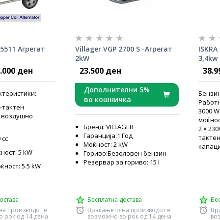
5511 Агрегат
Villager VGP 2700 S -Агрегат
ISKRA
2kW
3,4kw 
.000 ден
23.500 ден
38.9
Дополнителни 5%
ктеристики:
Бензин
во кошничка
Работн
4-тактен
3000 W
о воздушно
моќнос
Бренд: VILLAGER
2 × 23
Гаранција:1 Год
тактен
 cc
Моќност: 2 kW
капаци
ност: 5 kW
Гориво:Безоловен бензин
Резервар за гориво: 15 l
ност: 5.5 kW
остава
Бесплатна достава
Бе
на производот е
Враќањето на производот е
Вр
 рок од 14 дена
возможно во рок од 14 дена
во