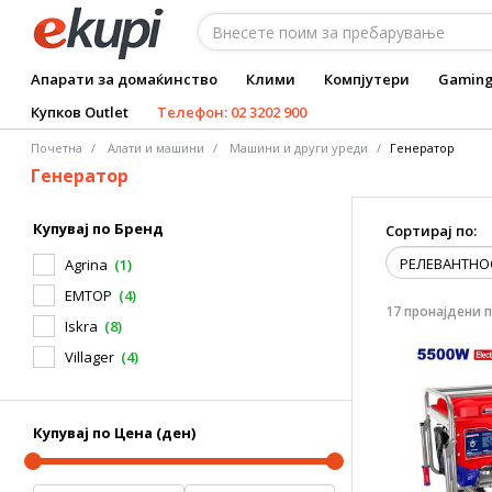
Апарати за домаќинство
Клими
Компјутери
Gamin
Купков Outlet
Телефон: 02 3202 900
Почетна
Алати и машини
Машини и други уреди
Генератор
Генератор
Купувај по Бренд
Сортирај по:
Agrina
(1)
EMTOP
(4)
17 пронајдени 
Iskra
(8)
Villager
(4)
Купувај по Цена (ден)