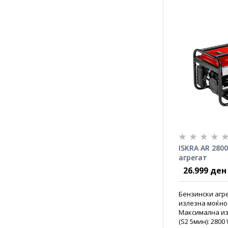
ISKRA AR 280
агрегат
26.999 ден
Бензински агр
излезна моќнос
Максимална из
(S2 5мин): 2800