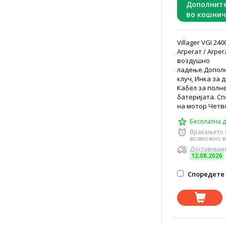
Дополнит
во кошнич
Villager VGI 2
Агрегат / Агрег
воздушно
ладење.Допол
клуч, Инка за 
Кабел за полн
батеријата. С
на мотор Четво
Бесплатна д
Враќањето 
возможно в
Доставуваме
12.08.2026
Споредете 