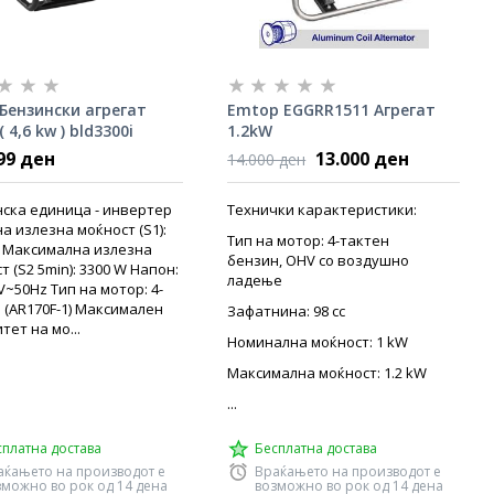
 Бензински агрегат
Emtop EGGRR1511 Агрегат
( 4,6 kw ) bld3300i
1.2kW
99 ден
13.000 ден
14.000 ден
ска единица - инвертер
Технички карактеристики:
а излезна моќност (S1):
Тип на мотор: 4-тактен
 Максимална излезна
бензин, OHV со воздушно
т (S2 5min): 3300 W Напон:
ладење
0V~50Hz Тип на мотор: 4-
 (AR170F-1) Максимален
Зафатнина: 98 cc
тет на мо...
Номинална моќност: 1 kW
Максимална моќност: 1.2 kW
...
сплатна достава
Бесплатна достава
аќањето на производот е
Враќањето на производот е
зможно во рок од 14 дена
возможно во рок од 14 дена