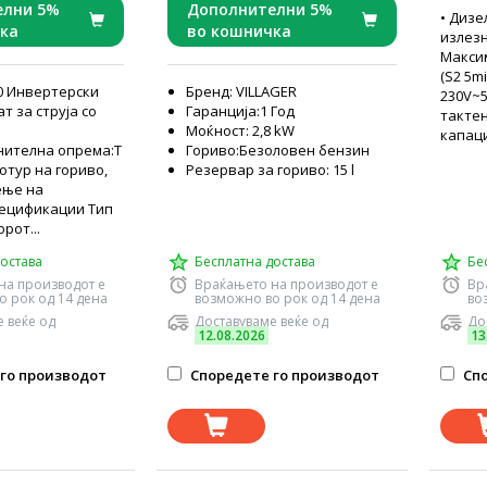
елни 5%
Дополнителни 5%
• Дизе
ка
во кошничка
излезн
Макси
(S2 5mi
400 Инвертерски
Бренд: VILLAGER
230V~5
ат за струја со
Гаранција:1 Год
тактен
Моќност: 2,8 kW
капаци
нителна опрема:Т
Гориво:Безоловен бензин
дотур на гориво,
Резервар за гориво: 15 l
ење на
пецификации Тип
рот...
остава
Бесплатна достава
Бе
на производот е
Враќањето на производот е
Вр
о рок од 14 дена
возможно во рок од 14 дена
во
 веќе од
Доставуваме веќе од
До
12.08.2026
13
го производот
Споредете го производот
Спо