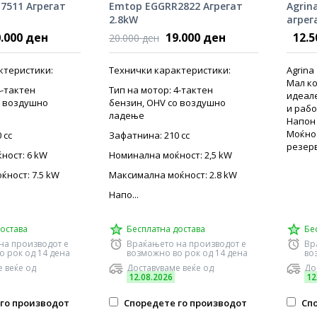
7511 Агрегат
Emtop EGGRR2822 Агрегат
Agrin
2.8kW
агрег
.000 ден
19.000 ден
12.5
20.000 ден
ктеристики:
Технички карактеристики:
Agrina
Мал ко
4-тактен
Тип на мотор: 4-тактен
идеал
о воздушно
бензин, OHV со воздушно
и рабо
ладење
Напон 
Моќнос
 cc
Зафатнина: 210 cc
резерво
ност: 6 kW
Номинална моќност: 2,5 kW
ќност: 7.5 kW
Максимална моќност: 2.8 kW
Напо...
остава
Бесплатна достава
Бе
на производот е
Враќањето на производот е
Вр
о рок од 14 дена
возможно во рок од 14 дена
во
 веќе од
Доставуваме веќе од
До
12.08.2026
12
го производот
Споредете го производот
Спо