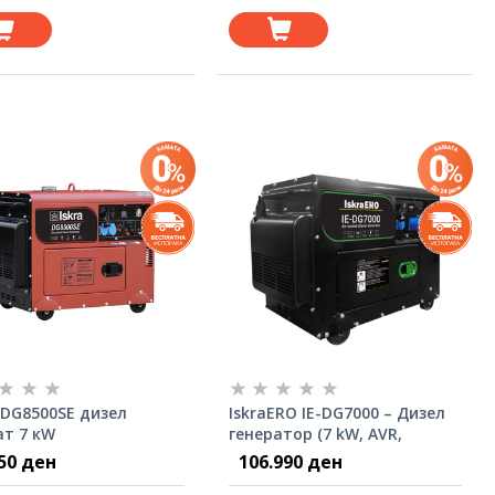
 DG8500SE дизел
IskraERO IE-DG7000 – Дизел
ат 7 кW
генератор (7 kW, AVR,
електрично палење)
50 ден
106.990 ден