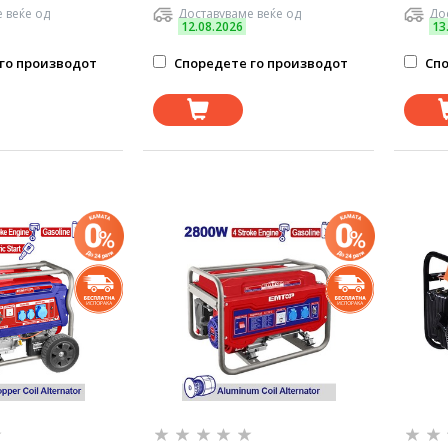
 веќе од
Доставуваме веќе од
Дос
12.08.2026
13
го производот
Споредете го производот
Спо