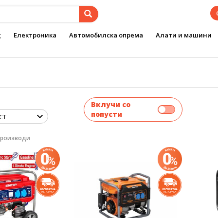
g
Електроника
Автомобилска опрема
Алати и машини
Вклучи со
попусти
производи