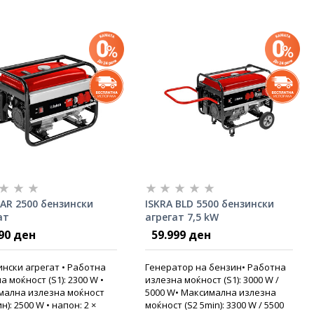
 AR 2500 бензински
ISKRA BLD 5500 бензински
ат
агрегат 7,5 kW
90 ден
59.999 ден
ински агрегат • Работна
Генератор на бензин• Работна
а моќност (S1): 2300 W •
излезна моќност (S1): 3000 W /
мална излезна моќност
5000 W• Максимална излезна
н): 2500 W • напон: 2 ×
моќност (S2 5min): 3300 W / 5500