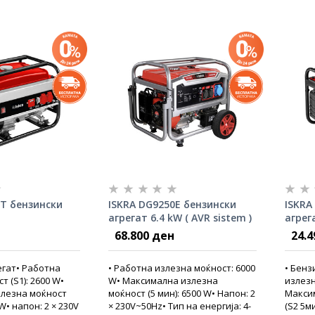
0Т бензински
ISKRA DG9250E бензински
ISKRA
агрегат 6.4 kW ( AVR sistem )
агрег
68.800 ден
24.4
егат• Работна
• Работна излезна моќност: 6000
• Бенз
т (S1): 2600 W•
W• Максимална излезна
излезн
лезна моќност
моќност (5 мин): 6500 W• Напон: 2
Макси
 W• напон: 2 × 230V
× 230V~50Hz• Тип на енергија: 4-
(S2 5ми