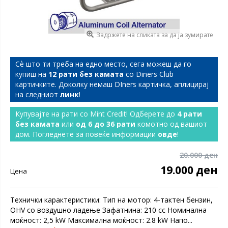
Задржете на сликата за да ја зумирате
Сѐ што ти треба на едно место, сега можеш да го
купиш на
12 рати без камата
со Diners Club
картичките. Доколку немаш DIners картичка, аплицирај
на следниот
линк
!
Купувајте на рати со Mint Credit! Одберете до
4 рати
без камата
или
од 6 до 36 рати
комотно од вашиот
дом. Погледнете за повеќе информации
овде
!
20.000 ден
19.000 ден
Цена
Технички карактеристики: Тип на мотор: 4-тактен бензин,
OHV со воздушно ладење Зафатнина: 210 cc Номинална
моќност: 2,5 kW Максимална моќност: 2.8 kW Напо...