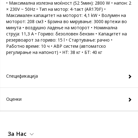
• Максимална излезна моќност (S2 5мин): 2800 W • напон: 2
× 230V ~ 50Hz • Тип на мотор: 4-такт (AR170F) •
Максимален капацитет на моторот: 4,1 kW • Волумен на
моторот: 208 см3 • Брзина во мирување: 3000 вртежи во
минута • воздушно ладење на моторот • Номинална
струја: 11,3 А • Гориво: безоловен бензин • Капацитет на
резервоарот за гориво: 15 l • Стартување: рачно •
Работно време: 10 ч • АВР систем (автоматско
регулирање на напонот) • НТ: 38 кг • БТ: 40 кг
Спецификација
Оценки
За Нас