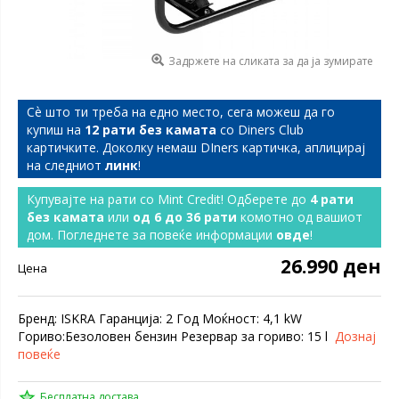
Задржете на сликата за да ја зумирате
Сѐ што ти треба на едно место, сега можеш да го
купиш на
12 рати без камата
со Diners Club
картичките. Доколку немаш DIners картичка, аплицирај
на следниот
линк
!
Купувајте на рати со Mint Credit! Одберете до
4 рати
без камата
или
од 6 до 36 рати
комотно од вашиот
дом. Погледнете за повеќе информации
овде
!
26.990 ден
Цена
Бренд: ISKRA Гаранција: 2 Год Моќност: 4,1 kW
Гориво:Безоловен бензин Резервар за гориво: 15 l
Дознај
повеќе
Бесплатна достава