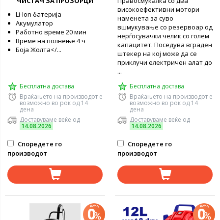
ЧИСТАЧ ЗА ПРОЗОРЦИ
Правосмукалка со два
високоефективни мотори
Li-Ion батерија
наменета за суво
Акумулатор
вшмукување со резервоар од
Работно време 20 мин
нерѓосувачки челик со голем
Време на полнење 4 ч
капацитет. Поседува вграден
Боја Жолта</...
штекер на кој може да се
приклучи електричен алат до
...
Бесплатна достава
Бесплатна достава
Враќањето на производот е
Враќањето на производот е
возможно во рок од 14
возможно во рок од 14
дена
дена
Доставуваме веќе од
Доставуваме веќе од
14.08.2026
14.08.2026
Споредете го
Споредете го
производот
производот