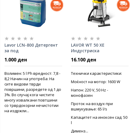
Lavor LCN-800 Детергент
LAVOR WT 50 XE
за под
Индустриска
правосмукалка суво/
1.000 ден
16.100 ден
водено
Волимен: 5 l Ph вредност: 7,8 -
Технички карактеристики:
8,2 Начин на употреба: На
Моќност на мотор: 1600 W
сите видови тврди
површини, разредете од 1 до
Напон: 220 V, 50 Hz -
3%. Во случај кога чистите
монофазен
многу извалкани повтшини
Проток на воздух при
со трврдокорни нечистотии
вшмукување: 65 l/s
на издржли...
Капацитет на иноксен сад: 50
l
Дименз...