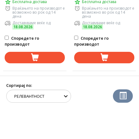
Бесплатна достава
Бесплатна достава
Враќањето на производот е
Враќањето на производот е
возможно во рок од 14
возможно во рок од 14
дена
дена
Доставуваме веќе од
Доставуваме веќе од
18.08.2026
18.08.2026
Споредете го
Споредете го
производот
производот
Сортирај по: