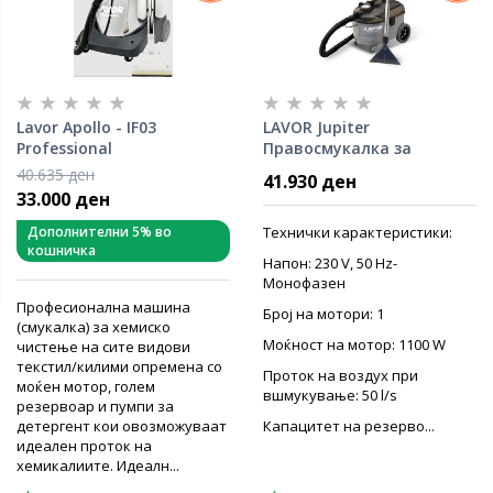
Lavor Аpollo - IF03
LAVOR Jupiter
Professional
Правосмукалка за
Правосмукалка
хемиско чистење
40.635 ден
41.930 ден
33.000 ден
Дополнителни 5% во
Технички карактеристики:
кошничка
Напон: 230 V, 50 Hz-
Moнофазен
Професионална машина
Број на мотори: 1
(смукалка) за хемиско
Моќност на мотор: 1100 W
чистење на сите видови
текстил/килими опремена со
Проток на воздух при
моќен мотор, голем
вшмукување: 50 l/s
резервоар и пумпи за
детергент кои овозможуваат
Капацитет на резерво...
идеален проток на
хемикалиите. Идеалн...