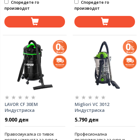
Споредете го
Споредете го
производот
производот
LAVOR CF 30EM
Migliori VC 3012
Индустриска
Индустриска
правосмукалка
правосмукалка суво/
9.000 ден
5.790 ден
мокро
Правосмукалка со тивок
Професионална
мотор наменета за суво и
правосмукалка за суво и