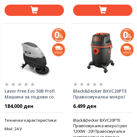
Lavor Free Evo 50B Profi
Black&Decker BXVC20PTE
Машина за подови со
Правосмукалка мокро/
батерија
суво 1200W
184.000 ден
6.499 ден
Teхнички карактеристики:
Black&Decker BXVC20PTE
Правосмукалка мокро/суво
Моќ: 24 V
1200W - 20l Правосмукалка
универзална со влезна