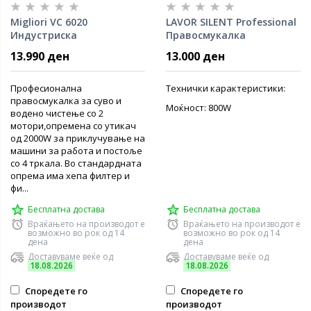
Migliori VC 6020
LAVOR SILENT Professional
Индустриска
Правосмукалка
правосмукалка суво/
13.990 ден
13.000 ден
мокро
Професионална
Технички карактеристики:
правосмукалка за суво и
Моќност: 800W
водено чистење со 2
мотори,опремена со утикач
од 2000W за приклучување на
машини за работа и постоље
со 4 тркала. Во стандардната
опрема има хепа филтер и
фи...
Бесплатна достава
Бесплатна достава
Враќањето на производот е
Враќањето на производот е
возможно во рок од 14
возможно во рок од 14
дена
дена
Доставуваме веќе од
Доставуваме веќе од
18.08.2026
18.08.2026
Споредете го
Споредете го
производот
производот