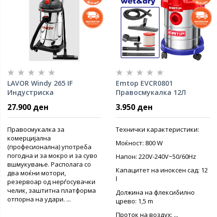
LAVOR Windy 265 IF
Emtop EVCR0801
Индустриска
Правосмукалка 12Л
правосмукалка
27.900 ден
3.950 ден
Правосмукалка за
Технички карактеристики:
комерцијална
Моќност: 800 W
(професионална) употреба
погодна и за мокро и за суво
Напон: 220V-240V~50/60Hz
вшмукување. Располага со
Капацитет на иноксен сад: 12
два моќни мотори,
l
резервоар од нерѓосувачки
челик, заштитна платформа
Должина на флексибилно
отпорна на удари. ...
црево: 1,5 m
Проток на воздух: ...