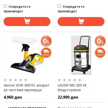
Споредете го
Споредете го
производот
производот
Sencor SCW 3001YL апарат
LAVOR WD 255 XE
за чистење прозорци
Индустриска
правосмукалка
4.960 ден
22.990 ден