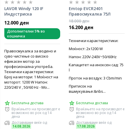
LAVOR Windy 120 IF
Emtop EVCR2401
Индустриска
Правосмукалка 75Л
правосмукалка
18.000 ден
12.000 ден
16.200 ден
Дополнителни 5% во
кошничка
Технички карактеристики:
Моќност: 2x1200 W
Правосмукалка за водено и
суво чистење со високо
Напон: 220V-240V~50/60Hz
ефикасен мотор за
Капацитет на иноксен сад: 75
професионална употреба.
l
Технички карактеристики:
Број на мотори: 1 Моќност на
Проток на воздух: 3 Cbm/min
моторот: 1200 W Напон:
Притисок на
220/240 V , 50/60 Hz - Мо...
вшмукување:&nbs...
Бесплатна достава
Бесплатна достава
Враќањето на производот е
Враќањето на производот е
возможно во рок од 14
возможно во рок од 14
дена
дена
Доставуваме веќе од
Доставуваме веќе од
14.08.2026
17.08.2026