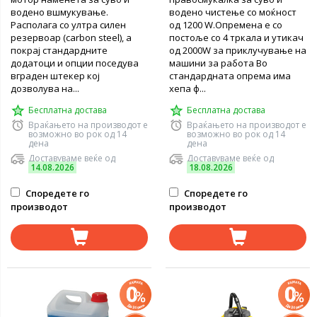
водено вшмукување.
водено чистење со моќност
Располага со ултра силен
од 1200 W.Опремена е со
резервоар (carbon steel), a
постоље со 4 тркала и утикач
покрај стандардните
од 2000W за приклучување на
додатоци и опции поседува
машини за работа Во
вграден штекер кој
стандардната опрема има
дозволува на...
хепа ф...
Бесплатна достава
Бесплатна достава
Враќањето на производот е
Враќањето на производот е
возможно во рок од 14
возможно во рок од 14
дена
дена
Доставуваме веќе од
Доставуваме веќе од
14.08.2026
18.08.2026
Споредете го
Споредете го
производот
производот