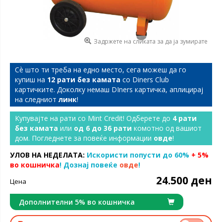
Задржете на сликата за да ја зумирате
Сѐ што ти треба на едно место, сега можеш да го
купиш на
12 рати без камата
со Diners Club
картичките. Доколку немаш DIners картичка, аплицирај
на следниот
линк
!
Купувајте на рати со Mint Credit! Одберете до
4 рати
без камата
или
од 6 до 36 рати
комотно од вашиот
дом. Погледнете за повеќе информации
овде
!
УЛОВ НА НЕДЕЛАТА:
Искористи попусти до 60%
+ 5%
во кошничка
! Дознај повеќе
овде
!
24.500 ден
Цена
Дополнителни 5% во кошничка