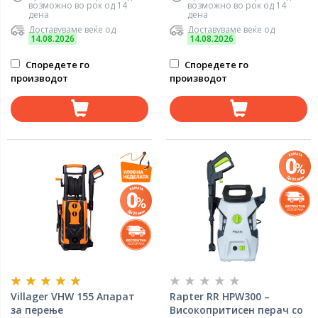
возможно во рок од 14
возможно во рок од 14
дена
дена
Доставуваме веќе од
Доставуваме веќе од
14.08.2026
14.08.2026
Споредете го
Споредете го
производот
производот
Villager VHW 155 Апарат
Rapter RR HPW300 –
за перење
Високопритисен перач со