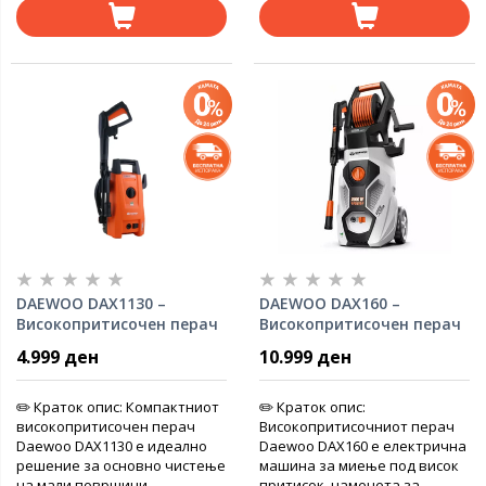
DAEWOO DAX1130 –
DAEWOO DAX160 –
Високопритисочен перач
Високопритисочен перач
1200W, 105 bar, 5.5 л/мин
(VAP) 2000W, 160 bar, 7.5 л/
4.999 ден
10.999 ден
мин
✏️ Краток опис: Компактниот
✏️ Краток опис:
високопритисочен перач
Високопритисочниот перач
Daewoo DAX1130 е идеално
Daewoo DAX160 е електрична
решение за основно чистење
машина за миење под висок
на мали површини,
притисок, наменета за