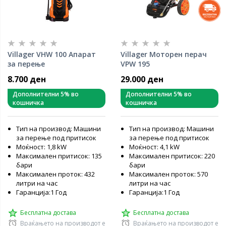
Villager VHW 100 Апарат
Villager Моторен перач
за перење
VPW 195
8.700 ден
29.000 ден
Дополнителни 5% во
Дополнителни 5% во
кошничка
кошничка
Тип на производ: Машини
Тип на производ: Машини
за перење под притисок
за перење под притисок
Моќност: 1,8 kW
Моќност: 4,1 kW
Максимален притисок: 135
Максимален притисок: 220
бари
бари
Максимален проток: 432
Максимален проток: 570
литри на час
литри на час
Гаранција:1 Год
Гаранција:1 Год
Бесплатна достава
Бесплатна достава
Враќањето на производот е
Враќањето на производот е