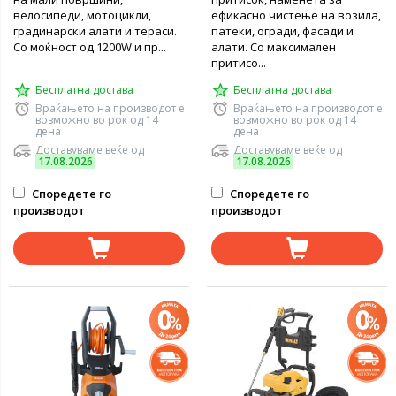
велосипеди, мотоцикли,
ефикасно чистење на возила,
градинарски алати и тераси.
патеки, огради, фасади и
Со моќност од 1200W и пр...
алати. Со максимален
притисо...
Бесплатна достава
Бесплатна достава
Враќањето на производот е
Враќањето на производот е
возможно во рок од 14
возможно во рок од 14
дена
дена
Доставуваме веќе од
Доставуваме веќе од
17.08.2026
17.08.2026
Споредете го
Споредете го
производот
производот