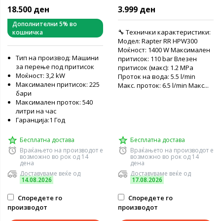
110 бари
18.500 ден
3.999 ден
Дополнителни 5% во
🔧 Технички карактеристики:
кошничка
Модел: Rapter RR HPW300
Моќност: 1400 W Максимален
Тип на производ: Машини
притисок: 110 bar Влезен
за перење под притисок
притисок (макс): 1.2 MPa
Моќност: 3,2 kW
Проток на вода: 5.5 l/min
Максимален притисок: 225
Макс. проток: 6.5 l/min Макс...
бари
Максимален проток: 540
литри на час
Гаранција:1 Год
Бесплатна достава
Бесплатна достава
Враќањето на производот е
Враќањето на производот е
возможно во рок од 14
возможно во рок од 14
дена
дена
Доставуваме веќе од
Доставуваме веќе од
14.08.2026
17.08.2026
Споредете го
Споредете го
производот
производот