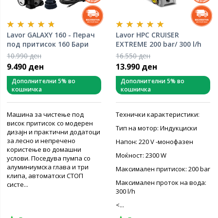
Lavor GALAXY 160 - Перач
Lavor HPC CRUISER
под притисок 160 Бари
EXTREME 200 bar/ 300 l/h
10.990 ден
16.550 ден
9.490 ден
13.990 ден
Дополнителни 5% во
Дополнителни 5% во
кошничка
кошничка
Машина за чистење под
Технички карактеристики:
висок притисок со модерен
Тип на мотор: Индукциски
дизајн и практични додатоци
за лесно и непречено
Напон: 220 V -монофазен
користење во домашни
Моќност: 2300 W
услови. Поседува пумпа со
алуминиумска глава и три
Максимален притисок: 200 bar
клипа, автоматски СТОП
Максимален проток на вода:
систе...
300 l/h
<...