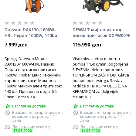
Daewoo DAX130-1600W-
DEWALT мијалник под
HRL Перач 1600W, 140bar
висок притисок DXPW007E
PRO - 230 bar 840l/h 7,4kw
7.999 ден
115.990 ден
Бренд: Daewoo Модел:
Visokokvalitetna motorna
DAX130-1600W-HRL Назив:
pumpa 1450 o/min, pogonjena
Перач под висок притисок
3-FAZNIM elektromotorom s
1600W, 140bar макс Технички
TOPLINSKOM ZAŠTITOM. Glava
карактеристики: Моќност:
pumpe od mesinga. Sustav
1600W Максимален притисок:
radilice s TRI KLIPA OBLOŽENA
140 bar Проток на вода: 6.5
KERAMIKOM za dulji vijek
L/min Систем за ...
trajanja. D...
Бесплатна достава
Бесплатна достава
Враќањето на производот е
Враќањето на производот е
возможно во рок од 14
возможно во рок од 14
дена
дена
Доставуваме веќе од
Доставуваме веќе од
17.08.2026
14.08.2026