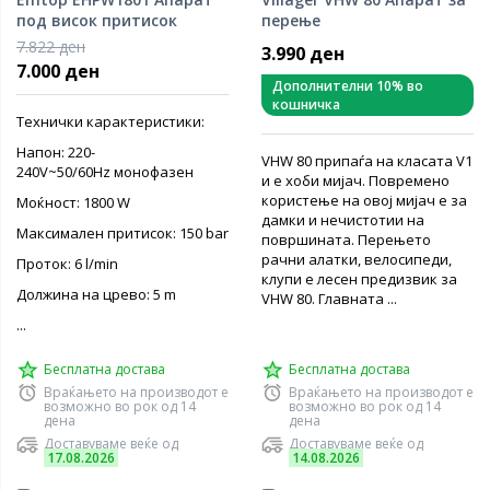
под висок притисок
перење
150brar.
7.822 ден
3.990 ден
7.000 ден
Дополнителни 10% во
кошничка
Технички карактеристики:
Напон: 220-
VHW 80 припаѓа на класата V1
240V~50/60Hz монофазен
и е хоби мијач. Повремено
користење на овој мијач е за
Моќност: 1800 W
дамки и нечистотии на
Максимален притисок: 150 bar
површината. Перењето
рачни алатки, велосипеди,
Проток: 6 l/min
клупи е лесен предизвик за
Должина на црево: 5 m
VHW 80. Главната ...
...
Бесплатна достава
Бесплатна достава
Враќањето на производот е
Враќањето на производот е
возможно во рок од 14
возможно во рок од 14
дена
дена
Доставуваме веќе од
Доставуваме веќе од
17.08.2026
14.08.2026