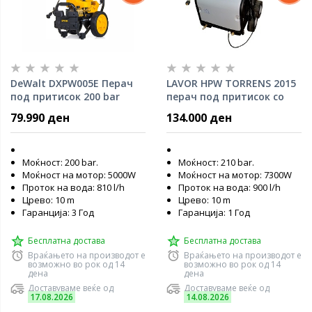
DeWalt DXPW005E Перач
LAVOR HPW TORRENS 2015
под притисок 200 bar
перач под притисок со
топла вода
79.990 ден
134.000 ден
Моќност: 200 bar.
Моќност: 210 bar.
Моќност на мотор: 5000W
Моќност на мотор: 7300W
Проток на вода: 810 l/h
Проток на вода: 900 l/h
Црево: 10 m
Црево: 10 m
Гаранција: 3 Год
Гаранција: 1 Год
Бесплатна достава
Бесплатна достава
Враќањето на производот е
Враќањето на производот е
возможно во рок од 14
возможно во рок од 14
дена
дена
Доставуваме веќе од
Доставуваме веќе од
17.08.2026
14.08.2026