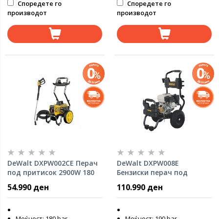
Споредете го
Споредете го
производот
производот
DeWalt DXPW002CE Перач
DeWalt DXPW008E
под притисок 2900W 180
Бензиски перач под
бар
притисок 190 бари
54.990 ден
110.990 ден
Моќност: 180 bar.
Моќност: 190 bar.