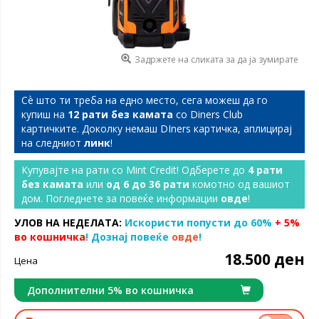
Задржете на сликата за да ја зумирате
Сѐ што ти треба на едно место, сега можеш да го
купиш на
12 рати без камата
со Diners Club
картичките. Доколку немаш DIners картичка, аплицирај
на следниот
линк
!
Купувајте на рати со Mint Credit! Одберете до
4 рати
без камата
или
од 6 до 36 рати
комотно од вашиот
дом. Погледнете за повеќе информации
овде
!
УЛОВ НА НЕДЕЛАТА:
Искористи попусти до 60%
+ 5%
во кошничка
! Дознај повеќе
овде
!
18.500 ден
Цена
Дополнителни 5% во кошничка