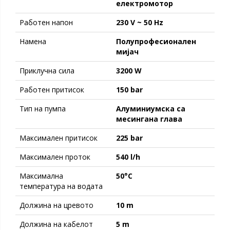
електромотор
Работен напон
230 V ~ 50 Hz
Намена
Полупрофесионален
мијач
Приклучна сила
3200 W
Работен притисок
150 bar
Тип на пумпа
Алуминиумска са
месингана глава
Максимален притисок
225 bar
Maксимален проток
540 l/h
Максимална
50°C
температура на водата
Должина на цревото
10 m
Должина на кабелот
5 m