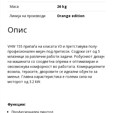
Maсa
26 kg
Линија на производи
Orange edition
Опис
VHW 155 припаѓа на класата V3 и претставува полу-
професионален мијач под притисок. Содржи сет од 5
млазници за различни работи задачи. Робусниот дизајн
на машината со соодветна опрема е оптимизиран и
овозможува комфорност во работата. Комерцијалните
возила, терасите, дворовите се идеални објекти за
миење. Главна карактеристика е голема сила на
моторот од 3.2 kW.
Функции:
Професионален пиштол