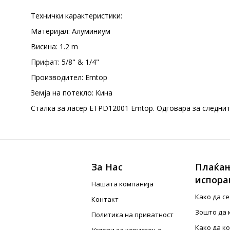
Технички карактеристики:
Материјал: Алуминиум
Висина: 1.2 m
Прифат: 5/8" & 1/4"
Производител: Emtop
Земја на потекло: Кина
Сталка за ласер ETPD12001 Emtop. Одговара за следни
За Нас
Плаќањ
испора
Нашата компанија
Како да с
Контакт
Зошто да 
Политика на приватност
Како да к