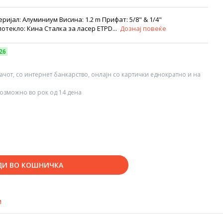
ијал: Алуминиум Висина: 1.2 m Прифат: 5/8" & 1/4"
отекло: Кина Сталка за ласер ETPD...
Дознај повеќе
26
вачот, со интернет банкарство, онлајн со картички еднократно и на
озможно во рок од 14 дена
ДИ ВО КОШНИЧКА
и