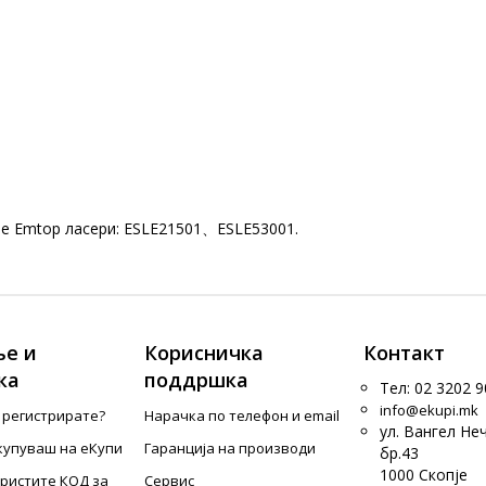
те Emtop ласери: ESLE21501、ESLE53001.
е и
Корисничка
Контакт
ка
поддршка
Тел: 02 3202 9
info@ekupi.mk
е регистрирате?
Нарачка по телефон и еmail
ул. Вангел Не
купуваш на еКупи
Гаранција на производи
бр.43
1000 Скопје
ористите КОД за
Сервис