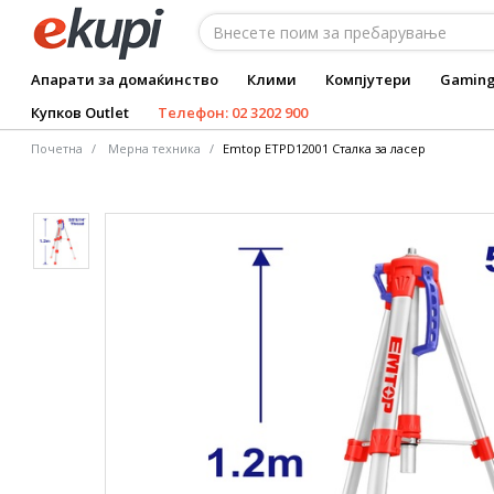
Апарати за домаќинство
Клими
Компјутери
Gamin
Купков Outlet
Телефон: 02 3202 900
Почетна
Мерна техника
Emtop ETPD12001 Сталка за ласер