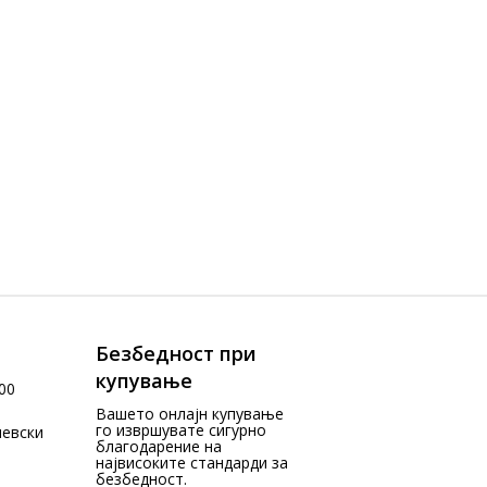
Безбедност при
купување
00
Вашето онлајн купување
го извршувате сигурно
чевски
благодарение на
највисоките стандарди за
безбедност.