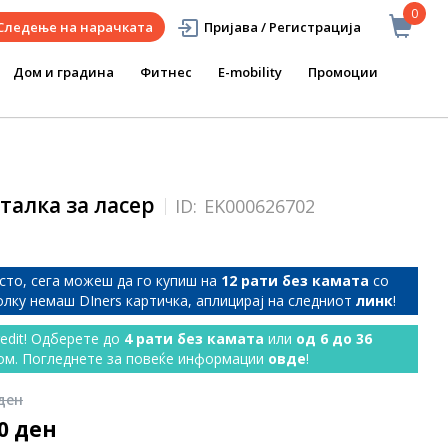
0
Следење на нарачката
Пријава / Регистрација
Дом и градина
Фитнес
E-mobility
Промоции
талка за ласер
ID:
EK000626702
сто, сега можеш да го купиш на
12 рати без камата
со
колку немаш DIners картичка, аплицирај на следниот
линк
!
redit! Одберете до
4 рати без камата
или
од 6 до 36
ом. Погледнете за повеќе информации
овде
!
 ден
60 ден