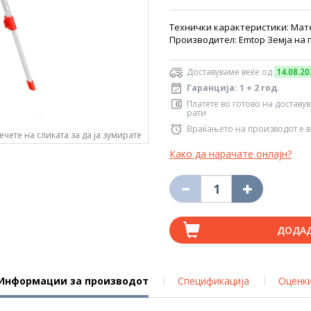
Технички карактеристики: Матер
Производител: Emtop Земја на п
Доставуваме веќе од
14.08.20
Гаранција: 1 + 2 год.
Платете во готово на доставу
рати
Враќањето на производот е в
ечете на сликата за да ја зумирате
Како да нарачате онлајн?
ДОДА
Информации за производот
Спецификација
Оценк