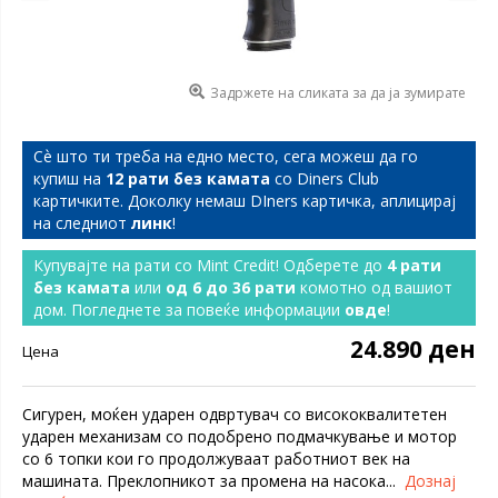
Задржете на сликата за да ја зумирате
Сѐ што ти треба на едно место, сега можеш да го
купиш на
12 рати без камата
со Diners Club
картичките. Доколку немаш DIners картичка, аплицирај
на следниот
линк
!
Купувајте на рати со Mint Credit! Одберете до
4 рати
без камата
или
од 6 до 36 рати
комотно од вашиот
дом. Погледнете за повеќе информации
овде
!
24.890 ден
Цена
Сигурен, моќен ударен одвртувач со висококвалитетен
ударен механизам со подобрено подмачкување и мотор
со 6 топки кои го продолжуваат работниот век на
машината. Преклопникот за промена на насока...
Дознај