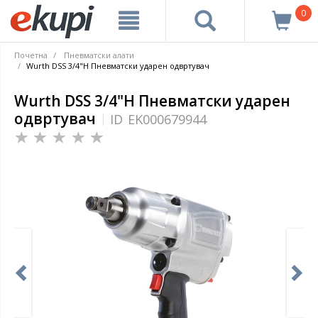
0
Почетна
Пневматски алати
Wurth DSS 3/4"H Пневматски ударен одвртувач
Wurth DSS 3/4"H Пневматски ударен
одвртувач
ID
EK000679944