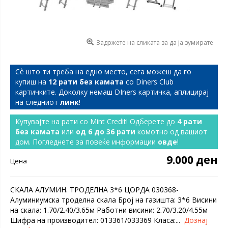
Задржете на сликата за да ја зумирате
Сѐ што ти треба на едно место, сега можеш да го
купиш на
12 рати без камата
со Diners Club
картичките. Доколку немаш DIners картичка, аплицирај
на следниот
линк
!
Купувајте на рати со Mint Credit! Одберете до
4 рати
без камата
или
од 6 до 36 рати
комотно од вашиот
дом. Погледнете за повеќе информации
овде
!
9.000 ден
Цена
СКАЛА АЛУМИН. ТРОДЕЛНА 3*6 ЦОРДА 030368-
Алуминиумска троделна скала Број на газишта: 3*6 Висини
на скала: 1.70/2.40/3.65м Работни висини: 2.70/3.20/4.55м
Шифра на производител: 013361/033369 Класа:...
Дознај