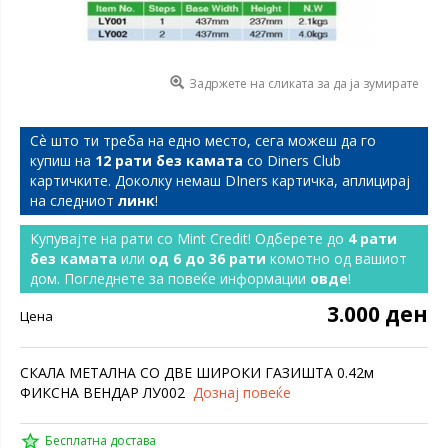
Задржете на сликата за да ја зумирате
Сѐ што ти треба на едно место, сега можеш да го
купиш на
12 рати без камата
со Diners Club
картичките. Доколку немаш DIners картичка, аплицирај
на следниот
линк
!
Купувајте на рати со Mint Credit! Одберете до
4 рати
без камата
или
од 6 до 36 рати
комотно од вашиот
дом. Погледнете за повеќе информации
овде
!
3.000 ден
Цена
СКАЛА МЕТАЛНА СО ДВЕ ШИРОКИ ГАЗИШТА 0.42м
ФИКСНА ВЕНДАР ЛУ002
Дознај повеќе
Бесплатна достава