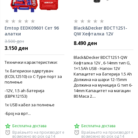
Emtop EEDK09601 Сет 96
Black&Decker BDCT12S1-
алатки
QW Хефталка 12V
3.500 ден
8.490 ден
3.150 ден
Black&Decker BDCT12S1-QW
Технички карактеристики:
Хефталка 12V , 6-14mm тип G,
1×1.5Ah USB - Напон 12V
1х батериски одвртувач
Капацитет на батерија 1.5 Ah
(ECDL12510) со C-Type порт за
Должина на шајки 12-15mm
полнење
Должина на муниција G тип 6-
-12V, 1.5 ah батерија
14mm Капацитет на магацин
(EBPK12153)
80 Маса 2....
1х USB кабел за полнење
-Број на врт...
Бесплатна достава
Бесплатна достава
Враќањето на производот е
Враќањето на производот е
возможно во рок од 14
возможно во рок од 14