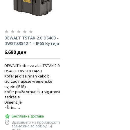
DEWALT TSTAK 2.0 DS400 -
DWST83342-1 - IP65 Кутија
за алат
6.690 ден
DEWALT kofer za alat TSTAK 2.0
DS400 - DWST83342-1
Kofer je dizajniran kako bi
izdržao najteže vremenske
uvjete (IP65).
Kofer pruža vrhunsku sigurnost
sadržaja.
Dimenzije:
• Širina:...
Бесплатна достава
Враќањето на производот е
возможно во рок од 14
дена