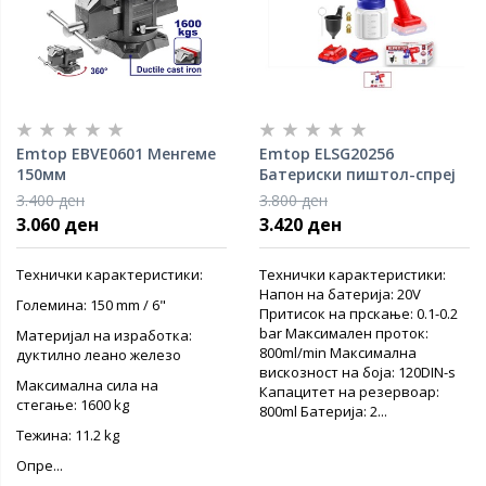
Emtop EBVE0601 Менгеме
Emtop ELSG20256
150мм
Батериски пиштол-спреј
3.400 ден
3.800 ден
3.060 ден
3.420 ден
Технички карактеристики:
Технички карактеристики:
Напон на батерија: 20V
Големина: 150 mm / 6"
Притисок на прскање: 0.1-0.2
bar Максимален проток:
Материјал на изработка:
800ml/min Максимална
дуктилно леано железо
вискозност на боја: 120DIN-s
Максимална сила на
Капацитет на резервоар:
стегање: 1600 kg
800ml Батерија: 2...
Тежина: 11.2 kg
Опре...