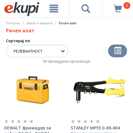
0
Почетна
Алати и машини
Рачен алат
Рачен алат
Сортирај по:
60 пронајдени производи
DEWALT фрижидер за
STANLEY МР55 0-69-804