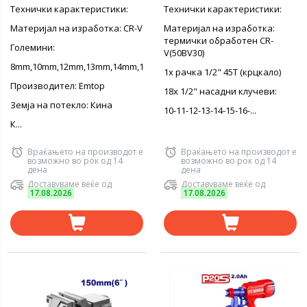
Технички карактеристики:
Технички карактеристики:
Материјал на изработка: CR-V
Материјал на изработка:
термички обработен CR-
Големини:
V(50BV30)
8mm,10mm,12mm,13mm,14mm,15mm,17mm,19mm
1x рачка 1/2" 45T (крцкало)
Производител: Emtop
18x 1/2" насадни клучеви:
Земја на потекло: Кина
10-11-12-13-14-15-16-...
К...
Враќањето на производот е
Враќањето на производот е
возможно во рок од 14
возможно во рок од 14
дена
дена
Доставуваме веќе од
Доставуваме веќе од
17.08.2026
17.08.2026