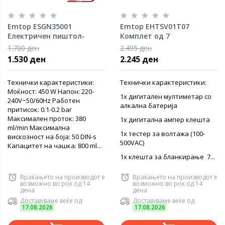
Emtop ESGN35001
Emtop EHTSV01T07
Електричен пиштол-
Комплет од 7
спреј за боја
електричарски алати
1.700 ден
2.495 ден
1.530 ден
2.245 ден
Технички карактеристики:
Технички карактеристики:
Моќност: 450 W Напон: 220-
1х дигитален мултиметар со
240V~50/60Hz Работен
алкална батерија
притисок: 0.1-0.2 bar
Maксимален проток: 380
1х дигитална ампер клешта
ml/min Максимална
1х тестер за волтажа (100-
вискозност на боја: 50 DIN-s
500VAC)
Капацитет на чашка: 800 ml...
1x клешта за бланкирање 7...
Враќањето на производот е
Враќањето на производот е
возможно во рок од 14
возможно во рок од 14
дена
дена
Доставуваме веќе од
Доставуваме веќе од
17.08.2026
17.08.2026