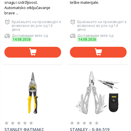
snagu i izdržljivost.
teške materijale.
Automatsko otključavanje
brave ...
Враќањето на производот е
Враќањето на производот е
возможно во рок од 14
возможно во рок од 14
дена
дена
Доставуваме веќе од
Доставуваме веќе од
14.08.2026
14.08.2026
STANLEY ФАТМАКС
STANLEY - 0-84-519