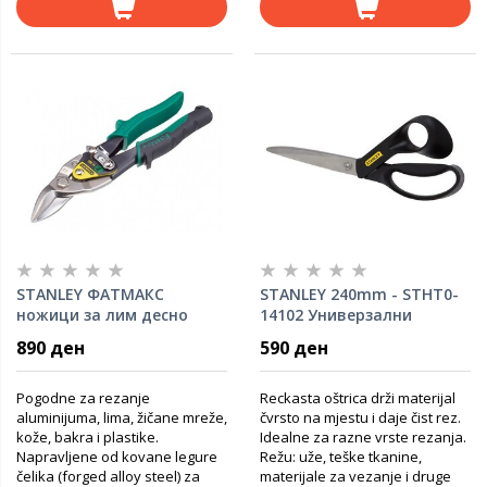
STANLEY ФАТМАКС
STANLEY 240mm - STHT0-
ножици за лим десно
14102 Универзални
280мм - 2-14-564
ножици
890 ден
590 ден
Pogodne za rezanje
Reckasta oštrica drži materijal
aluminijuma, lima, žičane mreže,
čvrsto na mjestu i daje čist rez.
kože, bakra i plastike.
Idealne za razne vrste rezanja.
Napravljene od kovane legure
Režu: uže, teške tkanine,
čelika (forged alloy steel) za
materijale za vezanje i druge