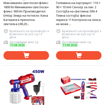
Мaксимален светлосен фликс:
Големина на кертриџот: 110 ×
1800 lm Минимален светлосен
90 × 10 mm Сензор за лак: 2
фликс: 900 lm Производител:
Состојба на светлина: DIN 4
Emtop Земја на потекло: Кина
Темна состојба: фиксна
Батериска преносна
нијанса 11 Контрола на сенка:
светилка LWL20...
не може ...
Враќањето на производот е
Враќањето на производот е
возможно во рок од 14
возможно во рок од 14
дена
дена
Доставуваме веќе од
Доставуваме веќе од
17.08.2026
17.08.2026