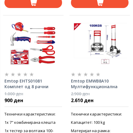
Emtop EHTS01081
Emtop EMWB8A10
Комплет од 8 рачни
Мултифункционална
алатки Emtop
количка на склопување
1.000 ден
2.900 ден
900 ден
2.610 ден
Технички карактеристики:
Технички карактеристики:
1х 7" комбинирана клешта
Капацитет: 100 kg
1х тестер за волтажа 100-
Материјал на рамка: