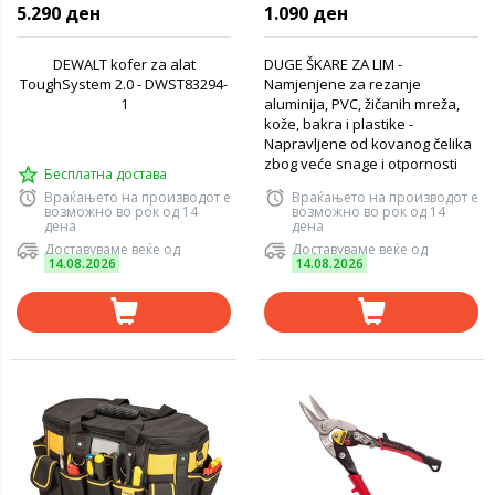
алат
5.290 ден
1.090 ден
DEWALT kofer za alat
DUGE ŠKARE ZA LIM -
ToughSystem 2.0 - DWST83294-
Namjenjene za rezanje
1
aluminija, PVC, žičanih mreža,
kože, bakra i plastike -
Napravljene od kovanog čelika
zbog veće snage i otpornosti
Бесплатна достава
Враќањето на производот е
Враќањето на производот е
возможно во рок од 14
возможно во рок од 14
дена
дена
Доставуваме веќе од
Доставуваме веќе од
14.08.2026
14.08.2026