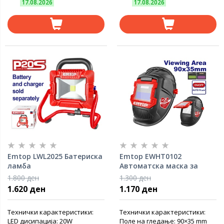
17.08.2026
17.08.2026
Emtop LWL2025 Батериска
Emtop EWHT0102
ламба
Автоматска маска за
заварување
1.800 ден
1.300 ден
1.620 ден
1.170 ден
Технички карактеристики:
Технички карактеристики:
LED дисипација: 20W
Поле на гледање: 90×35 mm