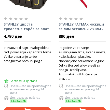
STANLEY цврста
STANLEY FATMAX ножици
тркалезна торба за алат
за лим оставени 280мм -
50x30x29 cm - FMST1-
2-14-562
4.790 ден
890 ден
70749
Inovativni dizajn, ovalog oblika
Pogodne za rezanje
radi povećanja kapaciteta torbe
aluminijuma, lima, žičane mreže,
Veliko otvaranje torbe
kože, bakra i plastike.
omogućava potpuni pogle
Napravljene od kovane legure
čelika (forged alloy steel) za
snagu i izdržljivost.
Automatsko otključavanje
brave ...
Бесплатна достава
Враќањето на производот е
Враќањето на производот е
возможно во рок од 14
возможно во рок од 14
дена
дена
Доставуваме веќе од
Доставуваме веќе од
14.08.2026
14.08.2026