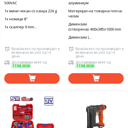
500VAC
алуминиум
1х мини чекан со канџа 226 g
Материјал на товарна плоча:
челик
1х ножици 8"
Димензии
1х скалпер 9 mm...
(отворена): 400x385x1000 mm
Димензии (...
Враќањето на производот е
Враќањето на производот е
возможно во рок од 14
возможно во рок од 14
дена
дена
Доставуваме веќе од
Доставуваме веќе од
17.08.2026
17.08.2026