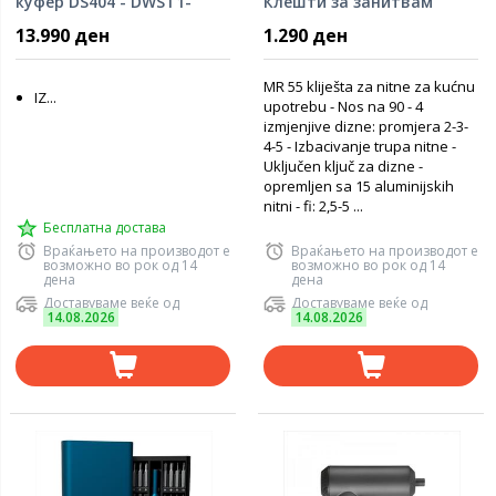
куфер DS404 - DWST1-
Клешти за занитвам
81333
13.990 ден
1.290 ден
MR 55 kliješta za nitne za kućnu
IZ...
upotrebu - Nos na 90 - 4
izmjenjive dizne: promjera 2-3-
4-5 - Izbacivanje trupa nitne -
Uključen ključ za dizne -
opremljen sa 15 aluminijskih
nitni - fi: 2,5-5 ...
Бесплатна достава
Враќањето на производот е
Враќањето на производот е
возможно во рок од 14
возможно во рок од 14
дена
дена
Доставуваме веќе од
Доставуваме веќе од
14.08.2026
14.08.2026