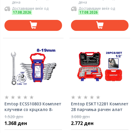
дена
дена
Доставуваме веќе од
Доставуваме веќе од
17.08.2026
17.08.2026
Emtop ECSS10803 Комплет
Emtop ESKT12281 Комплет
клучеви со крцкало 8-
28 парчиња рачен алат
19мм
1.520 ден
3.080 ден
1.368 ден
2.772 ден