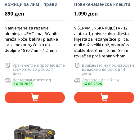
ножици за лим - прави -
Повеќенаменска клешта
2-14-563
890 ден
1.090 ден
Namjenjene za rezanje
VIŠENAMJENSKA KLIJEŠTA - 12
aluminija, UPVC lima, žičanih
alata u 1, univerzalna kliješta,
mreža, kože, bakra i plastike
kliješta za rezanje žice, pilica,
kao i mekanog čelika do
mali nož, veliki nož, otvarač za
debljine 18 (0.7mm - 1.2 mm).
staklenke, 3 mm, 6 mm, 8 mm
izvijač sa proširenim vrhom
Враќањето на производот е
Враќањето на производот е
возможно во рок од 14
возможно во рок од 14
дена
дена
Доставуваме веќе од
Доставуваме веќе од
14.08.2026
14.08.2026