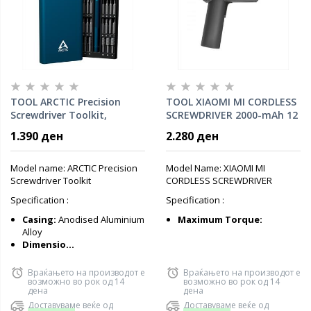
TOOL ARCTIC Precision
TOOL XIAOMI MI CORDLESS
Screwdriver Toolkit,
SCREWDRIVER 2000-mAh 12
AETLS00001A
bit, DZN4019TW
1.390 ден
2.280 ден
Model name: ARCTIC Precision
Model Name: XIAOMI MI
Screwdriver Toolkit
CORDLESS SCREWDRIVER
Specification :
Specification :
Casing:
Anodised Aluminium
Maximum Torque:
Alloy
Dimensio...
Враќањето на производот е
Враќањето на производот е
возможно во рок од 14
возможно во рок од 14
дена
дена
Доставуваме веќе од
Доставуваме веќе од