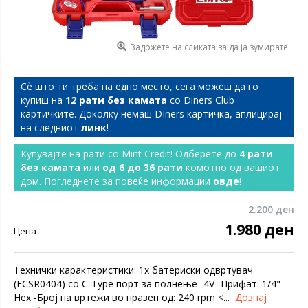
Задржете на сликата за да ја зумирате
Сѐ што ти треба на едно место, сега можеш да го
купиш на
12 рати без камата
со Diners Club
картичките. Доколку немаш DIners картичка, аплицирај
на следниот
линк
!
Купувајте на рати со Mint Credit! Одберете до
4 рати
без камата
или
од 6 до 36 рати
комотно од вашиот
дом. Погледнете за повеќе информации
овде
!
2.200 ден
1.980 ден
Цена
Технички карактеристики: 1х батериски одвртувач
(ECSR0404) со C-Type порт за полнење -4V -Прифат: 1/4"
Hex -Број на вртежи во празен од: 240 rpm <...
Дознај