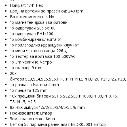
Прифат: 1/4" Hex
Број на вртежи во празен од: 240 rpm
Вртежен момент: 4 Nm
1х магнетен држач за битови
1х одвртувач SL5.5x100
1х одвртувач PH1x100
1x комбинирана клешта 6"
1х прилагодлив (француски клуч) 6"
1х мини чекан со канџа 226 g
1х тестер за волтажа 100-500VAC
1x 3m челично метро
1х скалпер 9 mm
20x
битови SL3,SL4,SL5,SL6,PH0,PH1,PH2,PH3,PZ0,PZ1,PZ2,PZ3,
1х рачка за битови 4 mm
1x пинцета 125 mm
10х прецизни битови SL1.5,SL2,SL3,PH000,PH00,PH0,T6,
T8, H1.5, H2.5
8х HEX имбуси 1.5/2/2.5/3/4/5/5.5/6 mm
Производител: Emtop
Земја на потекло: Кина
Сет од 50 парчиња рачен алат EEDK05001 Emtop