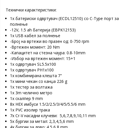
Технички карактеристики:
1х батериски одвртувач (ECDL12510) со C-Type порт за
полнење
-12V, 1.5 ah батерија (EBPK12153)
1х USB кабел за полнење
-Број на вртежи во празен од: 0-750 rpm
-Вртежен момент: 20 Nm
-Капацитет на стезна чаура: 0.8-10mm
-Избор на вртежен момент: 15+1
1х одвртувач SL5.5x100
1х одвртувач PH1x100
1x комбинирана клешта 7"
1х мини чекан со канџа 226 g
1х тестер за волтажа
1x 3m челично метро
1х скалпер 9 mm
8х HEX имбуси 1.5/2/2.5/3/4/5/5.5/6 mm
1x PVC изолир трака
7х Cr-V насадни клучеви: 5,6,7,8,9,10,11 mm
5x бургии за метал: 2,3,4,5,6 mm
4х бургии за дрво: 4,5,6,8 mm