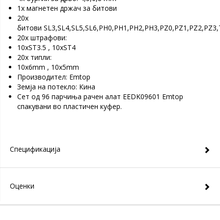
1х магнетен држач за битови
20x
битови SL3,SL4,SL5,SL6,PH0,PH1,PH2,PH3,PZ0,PZ1,PZ2,PZ3,
20х штрафови:
10хST3.5 , 10хST4
20х типли:
10х6mm , 10х5mm
Производител: Emtop
Земја на потекло: Кина
Сет од 96 парчиња рачен алат EEDK09601 Emtop
спакувани во пластичен куфер.
Спецификација
Оценки