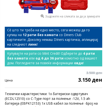
Задржете на сликата за да ја зумирате
Сѐ што ти треба на едно место, сега можеш да го
купиш на
12 рати без камата
со Diners Club
картичките. Доколку немаш DIners картичка, аплицирај
на следниот
линк
!
Купувајте на рати со Mint Credit! Одберете до
4 рати
без камата
или
од 6 до 36 рати
комотно од вашиот
дом. Погледнете за повеќе информации
овде
!
3.500 ден
3.150 ден
Цена
Технички карактеристики: 1х батериски одвртувач
(ECDL12510) со C-Type порт за полнење -12V, 1.5 ah
батерија (EBPK12153) 1х USB кабел за полнење -Број на