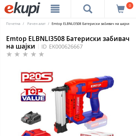
0
Почетна
Рачен алат
Emtop ELBNLI3508 Батериски забивач на шајки
Emtop ELBNLI3508 Батериски забивач
на шајки
ID
EK000626667