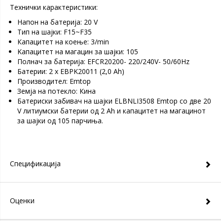
Технички карактеристики:
Напон на батерија: 20 V
Тип на шајки: F15~F35
Капацитет на коење: 3/min
Kапацитет на магацин за шајки: 105
Полнач за батерија: EFCR20200- 220/240V- 50/60Hz
Батерии: 2 x EBPK20011 (2,0 Ah)
Производител: Emtop
Земја на потекло: Кина
Батериски забивач на шајки ELBNLI3508 Emtop со две 20
V литиумски батерии од 2 Ah и капацитет на магацинот
за шајки од 105 парчиња.
Спецификација
Оценки