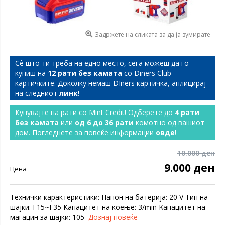
Задржете на сликата за да ја зумирате
Сѐ што ти треба на едно место, сега можеш да го
купиш на
12 рати без камата
со Diners Club
картичките. Доколку немаш DIners картичка, аплицирај
на следниот
линк
!
Купувајте на рати со Mint Credit! Одберете до
4 рати
без камата
или
од 6 до 36 рати
комотно од вашиот
дом. Погледнете за повеќе информации
овде
!
10.000 ден
9.000 ден
Цена
Технички карактеристики: Напон на батерија: 20 V Тип на
шајки: F15~F35 Капацитет на коење: 3/min Kапацитет на
магацин за шајки: 105
Дознај повеќе