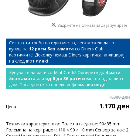
Задржете на сликата за да ја зумирате
Сѐ што ти треба на едно место, сега можеш да го
купиш на
12 рати без камата
со Diners Club
картичките. Доколку немаш DIners картичка, аплицирај
на следниот
линк
!
Купувајте на рати со Mint Credit! Одберете до
4 рати
без камата
или
од 6 до 36 рати
комотно од вашиот
дом. Погледнете за повеќе информации
овде
!
1.300 ден
1.170 ден
Цена
Технички карактеристики: Поле на гледање: 90×35 mm
Големина на кертриџот: 110 × 90 × 10 mm Сензор за лак: 2
Состојба на светлина: DIN 4 Темна состојба: фиксна