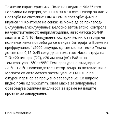
Технички карактеристики: Поле на гледање: 90×35 mm
Големина на кертриџот: 110 × 90 × 10 mm Сензор за лак: 2
Состојба на светлина: DIN 4 Темна состојба: фиксна
нијанса 11 Контрола на сенка: не може да се прилагоди
Вклучување/исклучување: целосно автоматско Контрола
на чувствителност: неприлагодлива, автоматска УВ/ИР
заштита: DIN 16 Напојување: соларни ќелии. батерија на
полнење .нема потреба да се менува батеријата Време на
префрлување: 1/5000 секунди, од светло во темно Темно
до светло: 0,15-0,45 секунди автоматско Ниска струја на
TIG: ≥20 ампери (DC), ≥20 ампери (AC) Работна
температура: -5℃~+55℃ Температура на складирање:
-20℃~+70℃ Производител: Emtop Земја на потекло: Кина
Маската со автоматско затемнување EMTOP е ваш
сигурен партнер за прецизно заварување. Со широко
видно поле од 90x35mm, оваа маска за заварување
обезбедува одлична видливост за време на вашите
проекти за заварување.
Спецификација