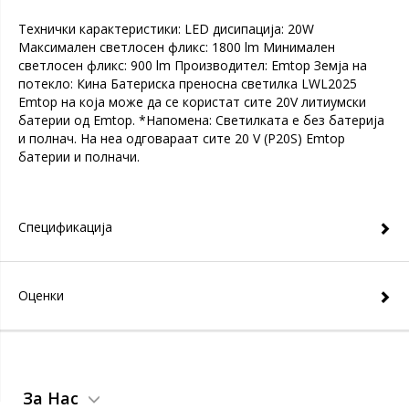
Технички карактеристики: LED дисипација: 20W
Мaксимален светлосен фликс: 1800 lm Минимален
светлосен фликс: 900 lm Производител: Emtop Земја на
потекло: Кина Батериска преносна светилка LWL2025
Emtop на која може да се користат сите 20V литиумски
батерии од Emtop. *Напомена: Светилката е без батерија
и полнач. На неа одговараат сите 20 V (P20S) Emtop
батерии и полначи.
Спецификација
Оценки
За Нас