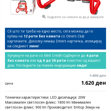
Задржете на сликата за да ја зумирате
Сѐ што ти треба на едно место, сега можеш да го
купиш на
12 рати без камата
со Diners Club
картичките. Доколку немаш DIners картичка, аплицирај
на следниот
линк
!
Купувајте на рати со Mint Credit! Одберете до
4 рати
без камата
или
од 6 до 36 рати
комотно од вашиот
дом. Погледнете за повеќе информации
овде
!
1.800 ден
1.620 ден
Цена
Технички карактеристики: LED дисипација: 20W
Мaксимален светлосен фликс: 1800 lm Минимален
светлосен фликс: 900 lm Производител: Emtop Земја на