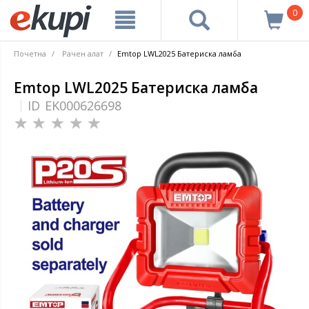
0
Почетна
Рачен алат
Emtop LWL2025 Батериска ламба
Emtop LWL2025 Батериска ламба
ID
EK000626698