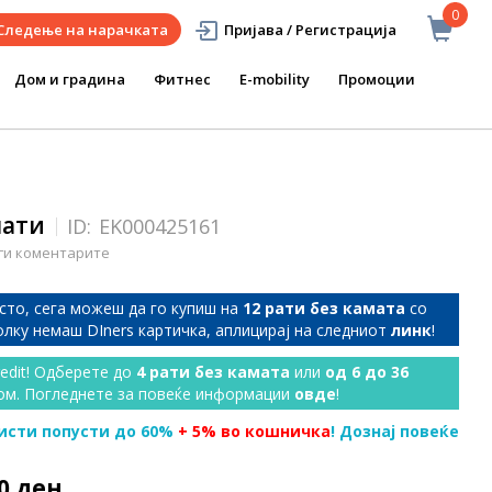
0
Следење на нарачката
Пријава / Регистрација
Дом и градина
Фитнес
E-mobility
Промоции
алати
ID:
EK000425161
ги коментарите
сто, сега можеш да го купиш на
12 рати без камата
со
колку немаш DIners картичка, аплицирај на следниот
линк
!
redit! Одберете до
4 рати без камата
или
од 6 до 36
ом. Погледнете за повеќе информации
овде
!
исти попусти до 60%
+ 5% во кошничка
! Дознај повеќе
90 ден