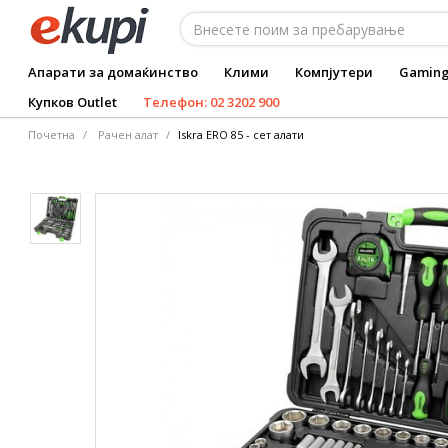
Апарати за домаќинство
Клими
Компјутери
Gamin
Купков Outlet
Телефон: 02 3202 900
Почетна
Рачен алат
Iskra ERO 85 - сет алати