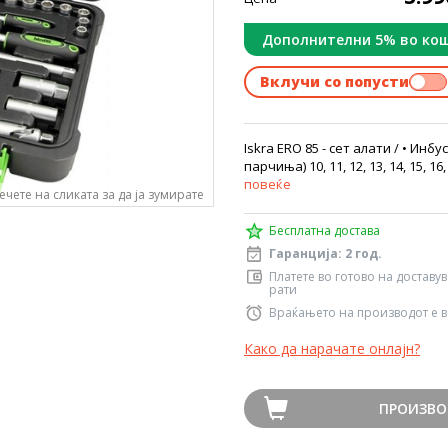
Дополнителни 5% во ко
Вклучи со попусти
Iskra ERO 85 - сет алати / • Инбус
парчиња) 10, 11, 12, 13, 14, 15, 16,
повеќе
ечете на сликата за да ја зумирате
Бесплатна достава
Гаранција: 2 год.
Платете во готово на доставу
рати
Враќањето на производот е в
Како да нарачате онлајн?
ПРОИЗВО