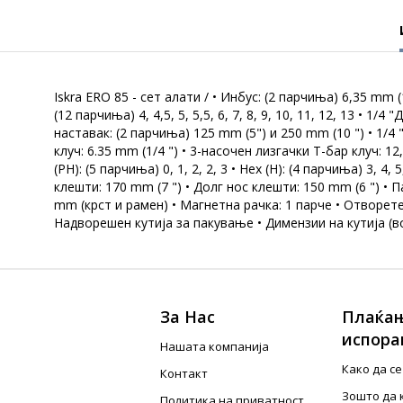
Iskra ERO 85 - сет алати / • Инбус: (2 парчиња) 6,35 mm (1/
(12 парчиња) 4, 4,5, 5, 5,5, 6, 7, 8, 9, 10, 11, 12, 13 • 
наставак: (2 парчиња) 125 mm (5") и 250 mm (10 ") • 1/4
клуч: 6.35 mm (1/4 ") • 3-насочен лизгачки Т-бар клуч: 12
(PH): (5 парчиња) 0, 1, 2, 2, 3 • Hex (H): (4 парчиња) 3, 
клешти: 170 mm (7 ") • Долг нос клешти: 150 mm (6 ") • 
mm (крст и рамен) • Магнетна рачка: 1 парче • Отворете ви
Надворешен кутија за пакување • Димензии на кутија (во 
За Нас
Плаќањ
испора
Нашата компанија
Како да с
Контакт
Зошто да 
Политика на приватност