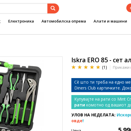
g
Електроника
Автомобилска опрема
Алати и машини
Iskra ERO 85 - сет 
(1)
Прикажи 
Сѐ што ти треба на едно ме
Diners Club картичките. До
Купувајте на рати со Mint C
рати
комотно од вашиот д
УЛОВ НА НЕДЕЛАТА:
Искор
овде
!
5.9
Цена