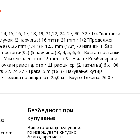
и
, 15, 16, 17, 18, 19, 21,22, 24, 27, 30, 32 • 1/4 "наставки:
а приклучок: (2 парчиња) 16 mm и 21 mm • 1/2 "Продолжен
а) 6,35 mm (1/4 ") и 12,5 mm (1/2") • Лизгачки Т-бар
 наставки(SL) (5 парчиња) 3, 4, 5, 6, 6 • Крстач наставки
 парче • Универзален нож: 18 mm со 3 сечила • Комбинирани
) точка и рамен длето • Штрафцигер: (2 парчиња) 6 x 100
-22, 24-27 • Трака: 5 m (16 ') • Пакување: кутија
 • Тежина на апаратот: 25,0 кг • Бруто Тежина: 26,0 кг
Безбедност при
купување
00
Вашето онлајн купување
го извршувате сигурно
чевски
благодарение на