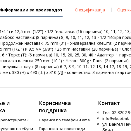
Информации за производот
Спецификација
Оценк
4 ") и 12,5 mm (1/2") • 1/2 "наставки: (16 парчиња) 10, 11, 12, 13, 14
1/4 "Длабоко наставки: (8 парчиња) 8, 9, 10, 11, 12, 13 • 1/2 "Искр
 "Продолжен наставак: 75 mm (3") • Универзална клешта: (2 парчињ
,5 mm (1/2 ") и 9,5 мм (3/8") • 25 mm наставки: (20 парчиња) • Слот
4, 5, 6 • Торкс (Т): (6 парчиња) 10, 15, 20, 25, 30, 40 • Адаптер: 1
Папагалка клешти: 250 mm (10 ") • Чекан: 300g • Панч: (2 парчиња
лушкаст клуч: (8 парчиња) 6-7, 8-9, 10-11, 12-13, 14-17, 18-19, 20
мм): 380 (H) x 490 (Ш) x 310 (Д) • количество: 3 парчиња / картон
е и
Корисничка
Контакт
ка
поддршка
Тел: 02 3202 9
info@ekupi.mk
е регистрирате?
Нарачка по телефон и еmail
ул. Вангел Не
купуваш на еКупи
Гаранција на производи
бр.43