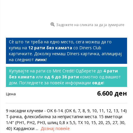
Задржете на сликата за да ја зумирате
Сѐ што ти треба на едно место, сега можеш да го
купиш на
12 рати без камата
со Diners Club
картичките. Доколку немаш DIners картичка, аплицирај
на следниот
линк
!
Купувајте на рати со Mint Credit! Одберете до
4 рати
без камата
или
од 6 до 36 рати
комотно од вашиот
дом. Погледнете за повеќе информации
овде
!
6.600 ден
Цена
9 насадни клучеви - OK 6-14. (OK 6, 7, 8, 9, 10, 11, 12, 13, 14)
T-рачка, флексибилна за непристапни места. 15 вметоци
1/4" (PH1, PH2, PH3, шлиц 0,8 x 5,5, TX 10, 15, 20, 25, 27, 30,
40) Кардански ...
Дознај повеќе