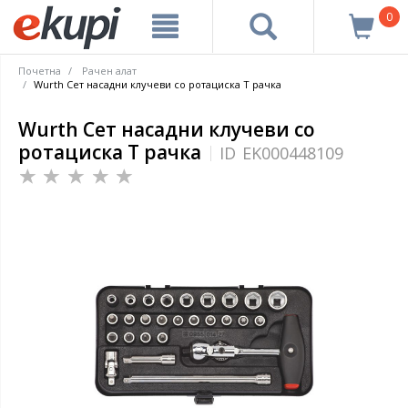
0
Почетна
Рачен алат
Wurth Сет насадни клучеви со ротациска Т рачка
Wurth Сет насадни клучеви со
ротациска Т рачка
ID
EK000448109