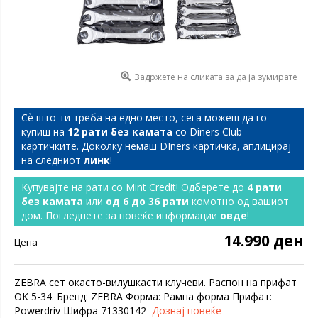
Задржете на сликата за да ја зумирате
Сѐ што ти треба на едно место, сега можеш да го
купиш на
12 рати без камата
со Diners Club
картичките. Доколку немаш DIners картичка, аплицирај
на следниот
линк
!
Купувајте на рати со Mint Credit! Одберете до
4 рати
без камата
или
од 6 до 36 рати
комотно од вашиот
дом. Погледнете за повеќе информации
овде
!
14.990 ден
Цена
ZEBRA сет окасто-вилушкасти клучеви. Распон на прифат
OК 5-34. Бренд: ZEBRA Форма: Рамна форма Прифат:
Powerdriv Шифра 71330142
Дознај повеќе