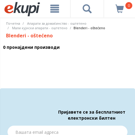
0
Почетна
Апарати за домаќинство - оштетено
Мали кујнски апарати - оштетено
Blenderi - oštećeno
Blenderi - oštećeno
0 пронајдени производи
Пријавете се за бесплатниот
електронски билтен