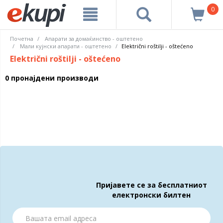
0
Почетна
Апарати за домаќинство - оштетено
Мали кујнски апарати - оштетено
Električni roštilji - oštećeno
Električni roštilji - oštećeno
0 пронајдени производи
Пријавете се за бесплатниот
електронски билтен