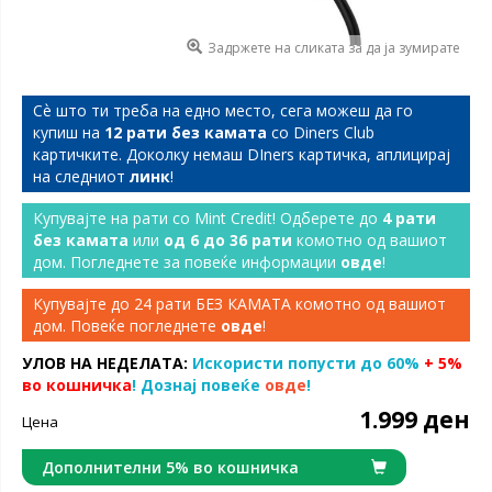
Задржете на сликата за да ја зумирате
Сѐ што ти треба на едно место, сега можеш да го
купиш на
12 рати без камата
со Diners Club
картичките. Доколку немаш DIners картичка, аплицирај
на следниот
линк
!
Купувајте на рати со Mint Credit! Одберете до
4 рати
без камата
или
од 6 до 36 рати
комотно од вашиот
дом. Погледнете за повеќе информации
овде
!
Купувајте до 24 рати БЕЗ КАМАТА комотно од вашиот
дом. Повеќе погледнете
овде
!
УЛОВ НА НЕДЕЛАТА:
Искористи попусти до 60%
+ 5%
во кошничка
! Дознај повеќе
овде
!
1.999 ден
Цена
Дополнителни 5% во кошничка