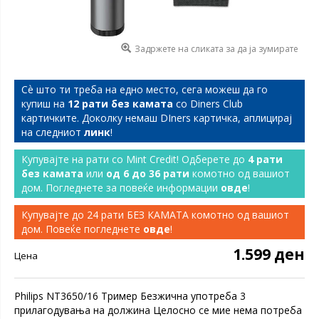
Задржете на сликата за да ја зумирате
Сѐ што ти треба на едно место, сега можеш да го
купиш на
12 рати без камата
со Diners Club
картичките. Доколку немаш DIners картичка, аплицирај
на следниот
линк
!
Купувајте на рати со Mint Credit! Одберете до
4 рати
без камата
или
од 6 до 36 рати
комотно од вашиот
дом. Погледнете за повеќе информации
овде
!
Купувајте до 24 рати БЕЗ КАМАТА комотно од вашиот
дом. Повеќе погледнете
овде
!
1.599 ден
Цена
Philips NT3650/16 Тример Безжична употреба 3
прилагодувања на должина Целосно се мие нема потреба