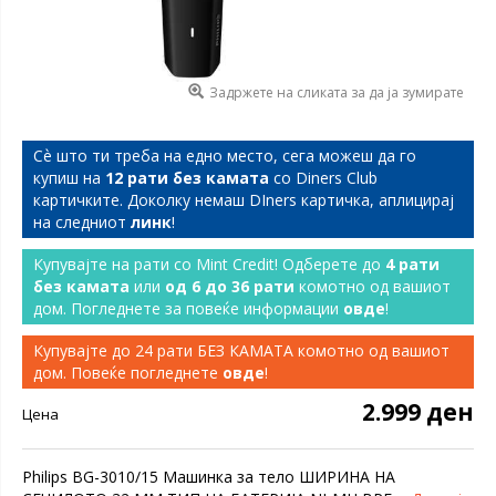
Задржете на сликата за да ја зумирате
Сѐ што ти треба на едно место, сега можеш да го
купиш на
12 рати без камата
со Diners Club
картичките. Доколку немаш DIners картичка, аплицирај
на следниот
линк
!
Купувајте на рати со Mint Credit! Одберете до
4 рати
без камата
или
од 6 до 36 рати
комотно од вашиот
дом. Погледнете за повеќе информации
овде
!
Купувајте до 24 рати БЕЗ КАМАТА комотно од вашиот
дом. Повеќе погледнете
овде
!
2.999 ден
Цена
Philips BG-3010/15 Машинка за тело ШИРИНА НА