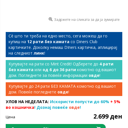
Задржете на сликата за да ја зумирате
Сѐ што ти треба на едно место, сега можеш да го
купиш на
12 рати без камата
со Diners Club
картичките. Доколку немаш DIners картичка, аплицирај
на следниот
линк
!
Купувајте на рати со Mint Credit! Одберете до
4 рати
без камата
или
од 6 до 36 рати
комотно од вашиот
дом. Погледнете за повеќе информации
овде
!
Купувајте до 24 рати БЕЗ КАМАТА комотно од вашиот
дом. Повеќе погледнете
овде
!
УЛОВ НА НЕДЕЛАТА:
Искористи попусти до 60%
+ 5%
во кошничка
! Дознај повеќе
овде
!
2.699 ден
Цена