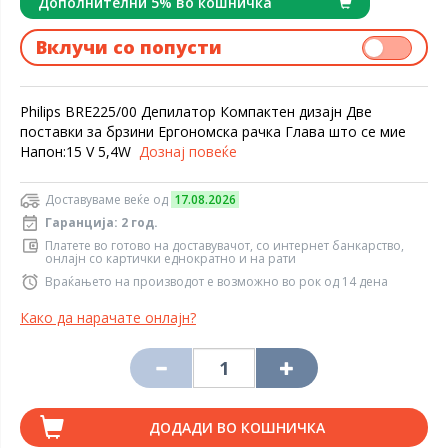
Дополнителни 5% во кошничка
Вклучи со попусти
Philips BRE225/00 Депилатор Компактен дизајн Две
поставки за брзини Eргономска рачка Глава што се мие
Напон:15 V 5,4W
Дознај повеќе
Доставуваме веќе од
17.08.2026
Гаранција: 2 год.
Платете во готово на доставувачот, со интернет банкарство,
онлајн со картички еднократно и на рати
Враќањето на производот е возможно во рок од 14 дена
Како да нарачате онлајн?
ДОДАДИ ВО КОШНИЧКА