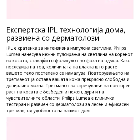
Експертска IPL технологија дома,
развиена со дерматолози
IPL е кратенка за интензивна импулсна светлина. Philips
Lumea нанесува нежни пулсирања на светлина на коренот
на косата, ставајќи го фоликулот во фаза на одмор. Како
последица на тоа, количината на влакна што расте
вашето тело постепено се намалува. Повторувањето на
третманот ја остава вашата кожа прекрасно слободна и
допирливо мазна. Третманот за спречување на повторен
раст на косата е безбеден и нежен, дури и на
чувствителните области. Philips Lumea е клинички
тестиран и развиен со дерматолози за лесен и ефикасен
третман, од удобноста на вашиот дом.