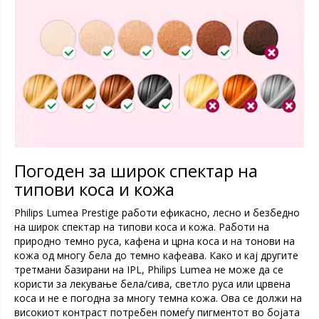
Погоден за широк спектар на
типови коса и кожа
Philips Lumea Prestige работи ефикасно, лесно и безбедно
на широк спектар на типови коса и кожа. Работи на
природно темно руса, кафена и црна коса и на тонови на
кожа од многу бела до темно кафеава. Како и кај другите
третмани базирани на IPL, Philips Lumea не може да се
користи за лекување бела/сива, светло руса или црвена
коса и не е погодна за многу темна кожа. Ова се должи на
високиот контраст потребен помеѓу пигментот во бојата