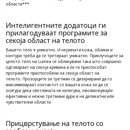
области***.
Интелигентните додатоци ги
прилагодуваат програмите за
секоја област на телото
Вашето тело е уникатно. И нејзината кожа, облини и
контури треба да се третираат уникатно. Приклучоците за
целото тело на Lumea се обликувани така што совршено
одговараат на секоја кривина и ќе ги приспособат
програмите приспособени на секоја област на
телото. Прозорците за третман се дизајнирани да го
максимизираат контактот со вашата кожа за да се
осигура дека светлината не излегува, овозможувајќи
ефективни и нежни третмани дури и на деликатни или
чувствителни области.
Прицврстување на телото со