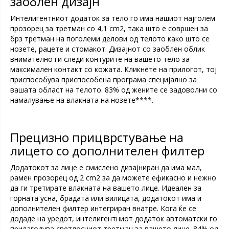
заоблен дизајн
Интелигентниот додаток за тело го има нашиот најголем
прозорец за третман со 4,1 cm2, така што е совршен за
брз третман на поголеми делови од телото како што се
нозете, рацете и стомакот. Дизајнот со заоблен облик
внимателно ги следи контурите на вашето тело за
максимален контакт со кожата. Кликнете на прилогот, тој
приспособува приспособена програма специјално за
вашата област на телото. 83% од жените се задоволни со
намалување на влакната на нозете****.
Прецизно прицврстување на
лицето со дополнителен филтер
Додатокот за лице е смислено дизајниран да има мал,
рамен прозорец од 2 cm2 за да можете ефикасно и нежно
да ги третирате влакната на вашето лице. Идеален за
горната усна, брадата или вилицата, додатокот има и
дополнителен филтер интегриран внатре. Кога ќе се
додаде на уредот, интелигентниот додаток автоматски го
прилагодува светлосниот третман за вашето лице. 84% од