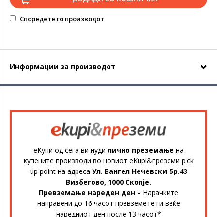
Споредете го производот
Информации за производот
еКупи од сега ви нуди
лично преземање
на
купените производи во новиот eKupi&преземи pick
up point на адреса
Ул. Вангел Нечевски бр.43
Визбегово, 1000 Скопје.
Превземање нареден ден
– Нарачките
направени до 16 часот превземете ги веќе
наредниот ден после 13 часот*