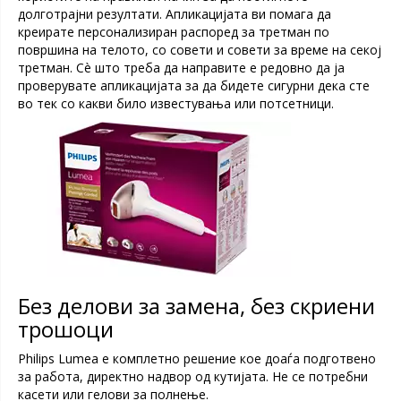
долготрајни резултати. Апликацијата ви помага да
креирате персонализиран распоред за третман по
површина на телото, со совети и совети за време на секој
третман. Сè што треба да направите е редовно да ја
проверувате апликацијата за да бидете сигурни дека сте
во тек со какви било известувања или потсетници.
Без делови за замена, без скриени
трошоци
Philips Lumea е комплетно решение кое доаѓа подготвено
за работа, директно надвор од кутијата. Не се потребни
касети или гелови за полнење.