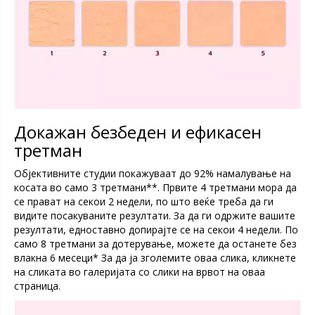
Докажан безбеден и ефикасен
третман
Објективните студии покажуваат до 92% намалување на
косата во само 3 третмани**. Првите 4 третмани мора да
се прават на секои 2 недели, по што веќе треба да ги
видите посакуваните резултати. За да ги одржите вашите
резултати, едноставно допирајте се на секои 4 недели. По
само 8 третмани за дотерување, можете да останете без
влакна 6 месеци* За да ја зголемите оваа слика, кликнете
на сликата во галеријата со слики на врвот на оваа
страница.