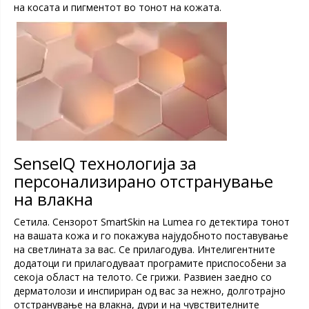
на косата и пигментот во тонот на кожата.
SenseIQ технологија за
персонализирано отстранување
на влакна
Сетила. Сензорот SmartSkin на Lumea го детектира тонот
на вашата кожа и го покажува најудобното поставување
на светлината за вас. Се прилагодува. Интелигентните
додатоци ги прилагодуваат програмите приспособени за
секоја област на телото. Се грижи. Развиен заедно со
дерматолози и инспириран од вас за нежно, долготрајно
отстранување на влакна, дури и на чувствителните