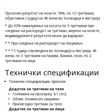
Просечен резултат на нозете: 78%, по 12 третмани,
објективна студија на 48 жени во Холандија и Австрија
* До 92% намалување на косата по 3 третмани при
следење на распоредот за третман, мерено на нозете,
индивидуалните резултати може да варираат
* * При следење на распоредот на лекување
* * * Студија спроведена во Холандија и Австрија, 46
жени, по 3 третмани на пазуви, бикини, нозе, по 2
третмани на лице
Технички спецификации
Технички спецификации. прилози
Додаток за третман на тело
Големина на прозорец: 4,1 cm2
Облик: Конвексен закривен
Прилагоден третман за тело
Додаток за третман на лице