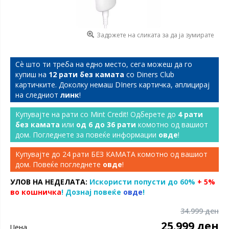
Задржете на сликата за да ја зумирате
Сѐ што ти треба на едно место, сега можеш да го
купиш на
12 рати без камата
со Diners Club
картичките. Доколку немаш DIners картичка, аплицирај
на следниот
линк
!
Купувајте на рати со Mint Credit! Одберете до
4 рати
без камата
или
од 6 до 36 рати
комотно од вашиот
дом. Погледнете за повеќе информации
овде
!
Купувајте до 24 рати БЕЗ КАМАТА комотно од вашиот
дом. Повеќе погледнете
овде
!
УЛОВ НА НЕДЕЛАТА:
Искористи попусти до 60%
+ 5%
во кошничка
! Дознај повеќе
овде
!
34.999 ден
25.999 ден
Цена