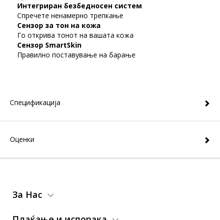
Интегриран безбедносен систем
Спречете ненамерно трепкање
Сензор за тон на кожа
Го открива тонот на вашата кожа
Сензор SmartSkin
Правилно поставување на барање
Спецификација
Оценки
За Нас
Плаќање и испорака