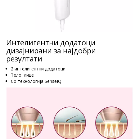
Интелигентни додатоци
дизајнирани за најдобри
резултати
2 интелигентни додатоци
Тело, лице
Со технологија SenseIQ