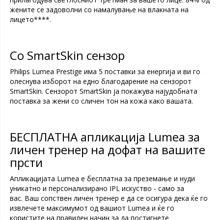
жените се задоволни со намалување на влакната на
лицето****.
Со SmartSkin сензор
Philips Lumea Prestige има 5 поставки за енергија и ви го
олеснува изборот на едно благодарение на сензорот
SmartSkin. Сензорот SmartSkin ја покажува најудобната
поставка за жени со сличен тон на кожа како вашата.
БЕСПЛАТНА апликација Lumea за
личен тренер на дофат на вашите
прсти
Апликацијата Lumea е бесплатна за преземање и нуди
уникатно и персонализирано IPL искуство - само за
вас. Ваш сопствен личен тренер е да се осигура дека ќе го
извлечете максимумот од вашиот Lumea и ќе го
користите на правилен начин за да постигнете