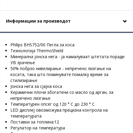
Информации за производот
Philips BHS752/00 Пегла за коса
Технологија ThermoShield
Минерална јонска нега - ја намалуваат штетата поради
УВ зрачење
50% побрзо нивелирање - непречено лизгање на
косата, така што поминувате помалку време за
стилизирање
Јонска нега за сјајна коса
Керамични плочи збогатени со масло од арган, за
непречено лизгање
Температурен опсег од 120 ° C до 230 ° C
LED дисплеј овозможува прецизна контрола на
температурата
Поставки за топлина:12
Регулатор на температура