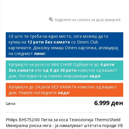
Задржете на сликата за да ја зумирате
Сѐ што ти треба на едно место, сега можеш да го
купиш на
12 рати без камата
со Diners Club
картичките. Доколку немаш DIners картичка, аплицирај
на следниот
линк
!
Купувајте на рати со Mint Credit! Одберете до
4 рати
без камата
или
од 6 до 36 рати
комотно од вашиот
дом. Погледнете за повеќе информации
овде
!
Купувајте до 24 рати БЕЗ КАМАТА комотно од вашиот
дом. Повеќе погледнете
овде
!
6.999 ден
Цена
Philips BHS752/00 Пегла за коса Технологија ThermoShield
Минерална јонска нега - ја намалуваат штетата поради УВ