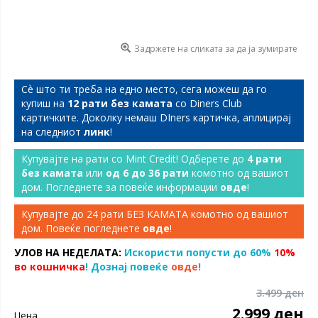
Задржете на сликата за да ја зумирате
Сѐ што ти треба на едно место, сега можеш да го
купиш на
12 рати без камата
со Diners Club
картичките. Доколку немаш DIners картичка, аплицирај
на следниот
линк
!
Купувајте на рати со Mint Credit! Одберете до
4 рати
без камата
или
од 6 до 36 рати
комотно од вашиот
дом. Погледнете за повеќе информации
овде
!
Купувајте до 24 рати БЕЗ КАМАТА комотно од вашиот
дом. Повеќе погледнете
овде
!
УЛОВ НА НЕДЕЛАТА:
Искористи попусти до 60%
10%
во кошничка
! Дознај повеќе
овде
!
3.499 ден
2.999 ден
Цена