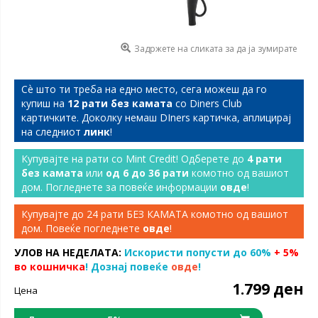
Задржете на сликата за да ја зумирате
Сѐ што ти треба на едно место, сега можеш да го
купиш на
12 рати без камата
со Diners Club
картичките. Доколку немаш DIners картичка, аплицирај
на следниот
линк
!
Купувајте на рати со Mint Credit! Одберете до
4 рати
без камата
или
од 6 до 36 рати
комотно од вашиот
дом. Погледнете за повеќе информации
овде
!
Купувајте до 24 рати БЕЗ КАМАТА комотно од вашиот
дом. Повеќе погледнете
овде
!
УЛОВ НА НЕДЕЛАТА:
Искористи попусти до 60%
+ 5%
во кошничка
! Дознај повеќе
овде
!
1.799 ден
Цена