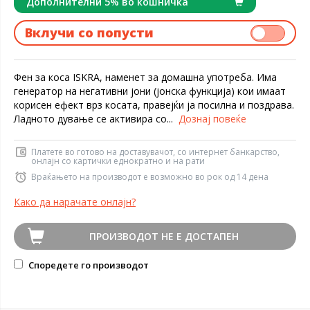
Дополнителни 5% во кошничка
Вклучи со попусти
Фен за коса ISKRA, наменет за домашна употреба. Има
генератор на негативни јони (јонска функција) кои имаат
корисен ефект врз косата, правејќи ја посилна и поздрава.
Ладното дување се активира со...
Дознај повеќе
Платете во готово на доставувачот, со интернет банкарство,
онлајн со картички еднократно и на рати
Враќањето на производот е возможно во рок од 14 дена
Како да нарачате онлајн?
ПРОИЗВОДОТ НЕ Е ДОСТАПЕН
Споредете го производот