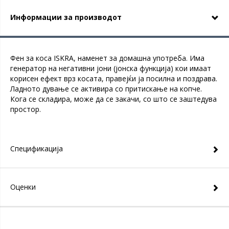
Информации за производот
Фен за коса ISKRA, наменет за домашна употреба. Има
генератор на негативни јони (јонска функција) кои имаат
корисен ефект врз косата, правејќи ја посилна и поздрава.
Ладното дување се активира со притискање на копче.
Кога се складира, може да се закачи, со што се заштедува
простор.
Спецификација
Оценки