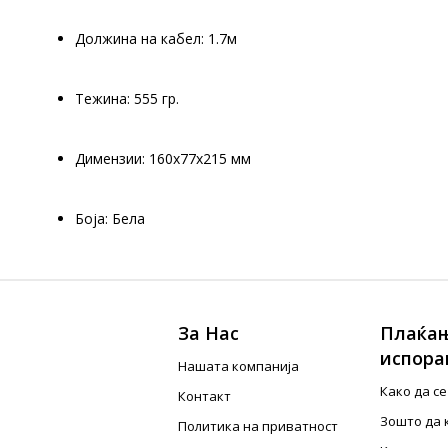
Должина на кабел: 1.7м
Teжина: 555 гр.
Димензии: 160х77х215 мм
Боја: Бела
За Нас
Плаќањ
испора
Нашата компанија
Како да с
Контакт
Зошто да 
Политика на приватност