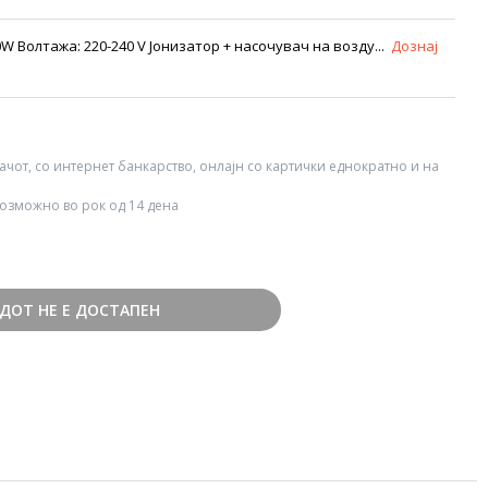
00W Волтажа: 220-240 V Јонизатор + насочувач на возду...
Дознај
вачот, со интернет банкарство, онлајн со картички еднократно и на
озможно во рок од 14 дена
ДОТ НЕ Е ДОСТАПЕН