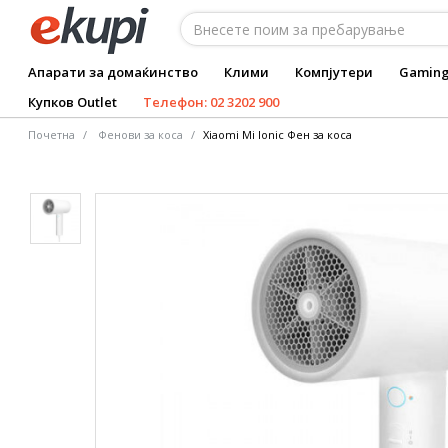
Апарати за домаќинство
Клими
Компјутери
Gamin
Купков Outlet
Телефон: 02 3202 900
Почетна
Фенови за коса
Xiaomi Mi Ionic Фен за коса