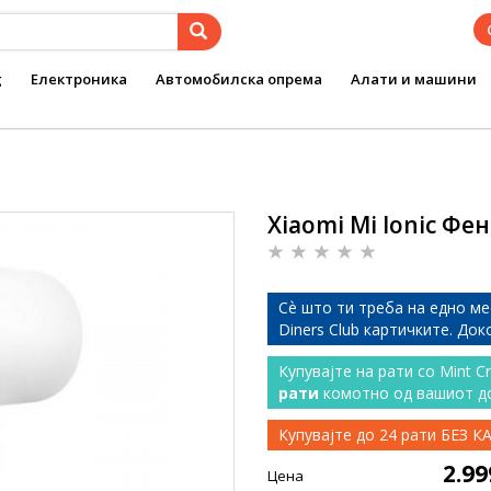
g
Електроника
Автомобилска опрема
Алати и машини
Xiaomi Mi Ionic Фен
Сѐ што ти треба на едно ме
Diners Club картичките. До
Купувајте на рати со Mint C
рати
комотно од вашиот д
Купувајте до 24 рати БЕЗ 
2.9
Цена