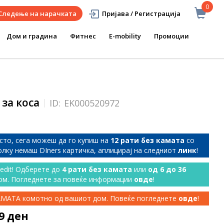
0
Следење на нарачката
Пријава / Регистрација
Дом и градина
Фитнес
E-mobility
Промоции
 за коса
ID:
EK000520972
сто, сега можеш да го купиш на
12 рати без камата
со
колку немаш DIners картичка, аплицирај на следниот
линк
!
redit! Одберете до
4 рати без камата
или
од 6 до 36
ом. Погледнете за повеќе информации
овде
!
КАМАТА комотно од вашиот дом. Повеќе погледнете
овде
!
99 ден