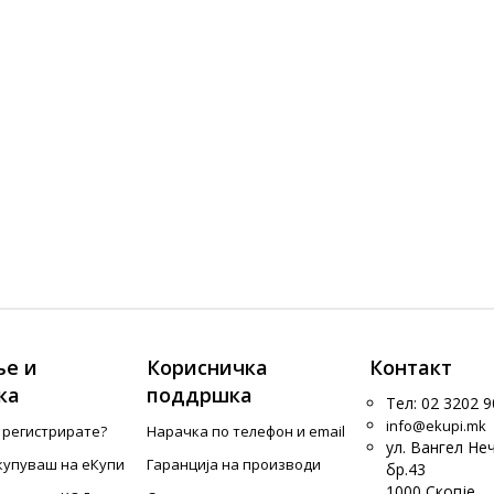
е и
Корисничка
Контакт
ка
поддршка
Тел: 02 3202 9
info@ekupi.mk
е регистрирате?
Нарачка по телефон и еmail
ул. Вангел Не
купуваш на еКупи
Гаранција на производи
бр.43
1000 Скопје