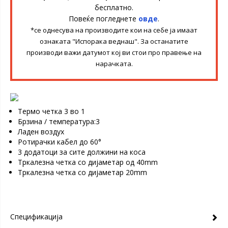
бесплатно.
Повеќе погледнете
овде
.
*се однесува на производите кои на себе ја имаат
ознаката "Испорака веднаш". За останатите
производи важи датумот кој ви стои про правење на
нарачката.
Термо четка 3 во 1
Брзина / температура:3
Ладен воздух
Ротирачки кабел до 60°
3 додатоци за сите должини на коса
Tркалезна четка со дијаметар од 40mm
Tркалезна четка со дијаметар 20mm
Спецификација