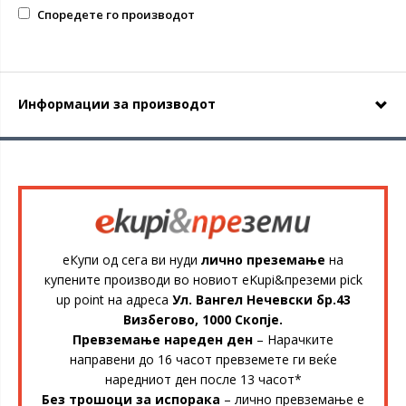
Споредете го производот
Информации за производот
еКупи од сега ви нуди
лично преземање
на
купените производи во новиот eKupi&преземи pick
up point на адреса
Ул. Вангел Нечевски бр.43
Визбегово, 1000 Скопје.
Превземање нареден ден
– Нарачките
направени до 16 часот превземете ги веќе
наредниот ден после 13 часот*
Без трошоци за испорака
– лично превземање е