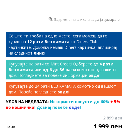
Задржете на сликата за да ја зумирате
Сѐ што ти треба на едно место, сега можеш да го
купиш на
12 рати без камата
со Diners Club
картичките. Доколку немаш DIners картичка, аплицирај
на следниот
линк
!
Купувајте на рати со Mint Credit! Одберете до
4 рати
без камата
или
од 6 до 36 рати
комотно од вашиот
дом. Погледнете за повеќе информации
овде
!
Купувајте до 24 рати БЕЗ КАМАТА комотно од вашиот
дом. Повеќе погледнете
овде
!
УЛОВ НА НЕДЕЛАТА:
Искористи попусти до 60%
+ 5%
во кошничка
! Дознај повеќе
овде
!
2.899 ден
1.999 ден
Цена