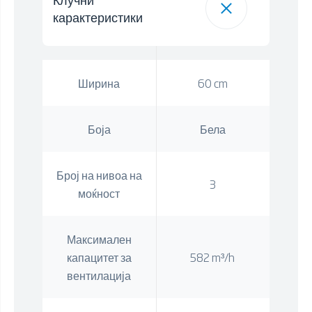
карактеристики
Ширина
60 cm
Боја
Бела
Број на нивоа на
3
моќност
Максимален
капацитет за
582 m³/h
вентилација