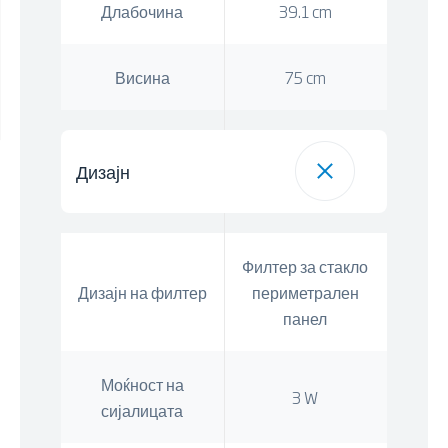
Длабочина
39.1 cm
Висина
75 cm
Дизајн
Филтер за стакло
Дизајн на филтер
периметрален
панел
Моќност на
3 W
сијалицата