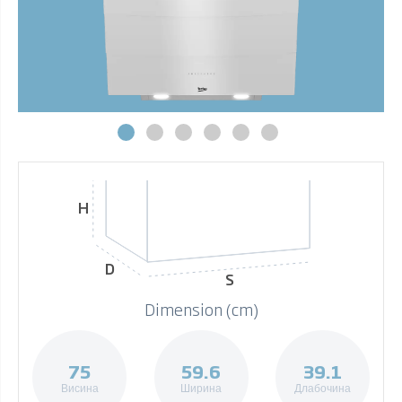
H
D
S
Dimension (cm)
75
59.6
39.1
Висина
Ширина
Длабочина