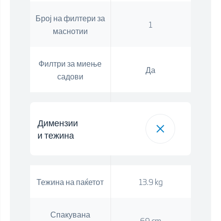
Број на филтери за
1
маснотии
Филтри за миење
Да
садови
Димензии
и тежина
Тежина на паќетот
13.9 kg
Спакувана
69 cm