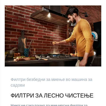
Филтри безбедни за миење во машина за
садови
ФИЛТРИ ЗА ЛЕСНО ЧИСТЕЊЕ
Никој не сака рачно да мие мрсни филтри за