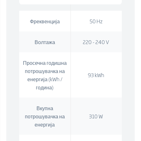
Фреквенција
50 Hz
Волтажа
220 - 240 V
Просечна годишна
потрошувачка на
93 kWh
енергија (kWh /
година)
Вкупна
потрошувачка на
310 W
енергија