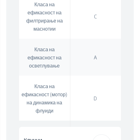
Класа на
ефикасност на
C
филтрирање на
маснотии
Класа на
ефикасност на
A
осветлување
Класа на
ефикасност (мотор)
D
на динамика на
флуиди
Клучни