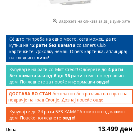
Задржете на сликата за да ја зумирате
Сѐ што ти треба на едно место, сега можеш да го
купиш на
12 рати без камата
со Diners Club
картичките. Доколку немаш DIners картичка, аплицирај
на следниот
линк
!
Купувајте на рати со Mint Credit! Одберете до
4 рати
без камата
или
од 6 до 36 рати
комотно од вашиот
дом. Погледнете за повеќе информации
овде
!
ДОСТАВА ВО СТАН
бесплатно без разлика на спрат на
подрачје на град Скопје. Дознај повеќе
овде
Купувајте до 24 рати БЕЗ КАМАТА комотно од вашиот
дом. Повеќе погледнете
овде
!
13.499 ден
Цена